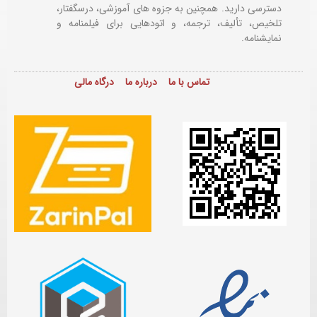
دسترسی دارید. همچنین به جزوه های آموزشی، درسگفتار،
تلخیص، تألیف، ترجمه، و اتودهایی برای
فیلمنامه و
نمایشنامه.
تماس با ما
درباره ما
درگاه مالی