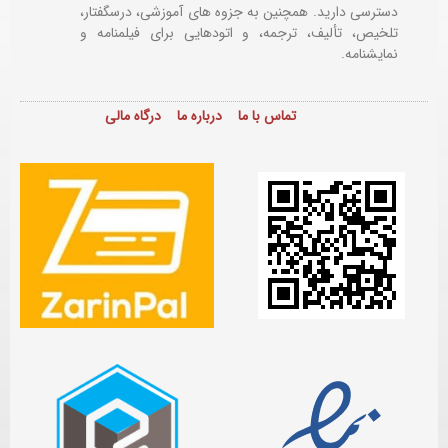
دسترسی دارید. همچنین به جزوه های آموزشی، درسگفتار،
تلخیص، تألیف، ترجمه، و اتودهایی برای
فیلمنامه و
نمایشنامه.
تماس با ما
درباره ما
درگاه مالی