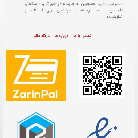
دسترسی دارید. همچنین به جزوه های آموزشی، درسگفتار،
تلخیص، تألیف، ترجمه، و اتودهایی برای
فیلمنامه و
نمایشنامه.
تماس با ما
درباره ما
درگاه مالی