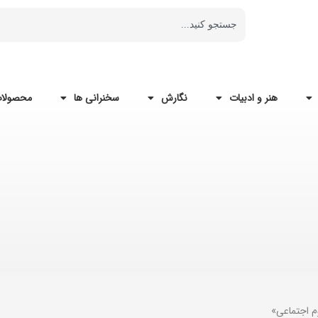
هنر و ادبیات
نگارش
سخنرانی ها
محصولات
م اجتماعی»