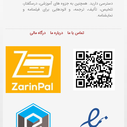
دسترسی دارید. همچنین به جزوه های آموزشی، درسگفتار،
تلخیص، تألیف، ترجمه، و اتودهایی برای
فیلمنامه و
نمایشنامه.
تماس با ما
درباره ما
درگاه مالی