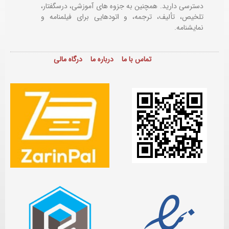
دسترسی دارید. همچنین به جزوه های آموزشی، درسگفتار،
تلخیص، تألیف، ترجمه، و اتودهایی برای
فیلمنامه و
نمایشنامه.
تماس با ما
درباره ما
درگاه مالی