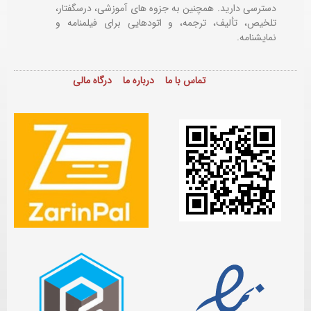
دسترسی دارید. همچنین به جزوه های آموزشی، درسگفتار،
تلخیص، تألیف، ترجمه، و اتودهایی برای
فیلمنامه و
نمایشنامه.
تماس با ما
درباره ما
درگاه مالی