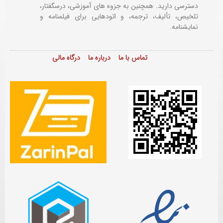
دسترسی دارید. همچنین به جزوه های آموزشی، درسگفتار،
تلخیص، تألیف، ترجمه، و اتودهایی برای
فیلمنامه و
نمایشنامه.
تماس با ما
درباره ما
درگاه مالی