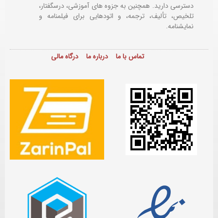
دسترسی دارید. همچنین به جزوه های آموزشی، درسگفتار،
تلخیص، تألیف، ترجمه، و اتودهایی برای
فیلمنامه و
نمایشنامه.
تماس با ما
درباره ما
درگاه مالی