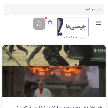
پلی از فلسفه تا هنر
بازی حاشیه ای ریچارد سوم بر مدار “شاه لیر” شکسپیر در “آشوب”