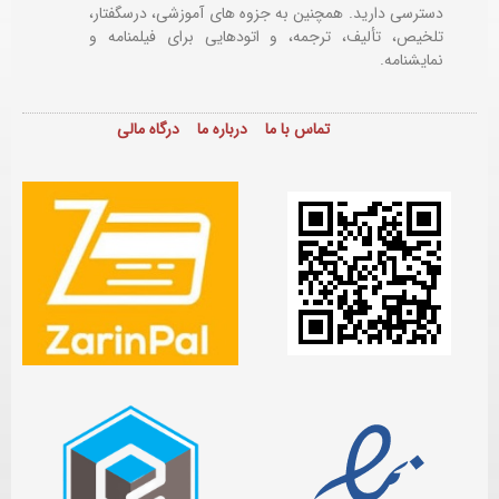
دسترسی دارید. همچنین به جزوه های آموزشی، درسگفتار،
تلخیص، تألیف، ترجمه، و اتودهایی برای
فیلمنامه و
نمایشنامه.
تماس با ما
درباره ما
درگاه مالی