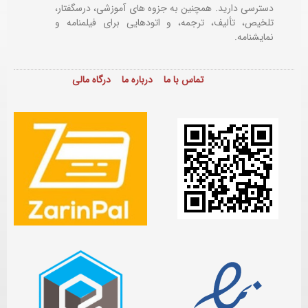
دسترسی دارید. همچنین به جزوه های آموزشی، درسگفتار،
تلخیص، تألیف، ترجمه، و اتودهایی برای
فیلمنامه و
نمایشنامه.
تماس با ما
درباره ما
درگاه مالی