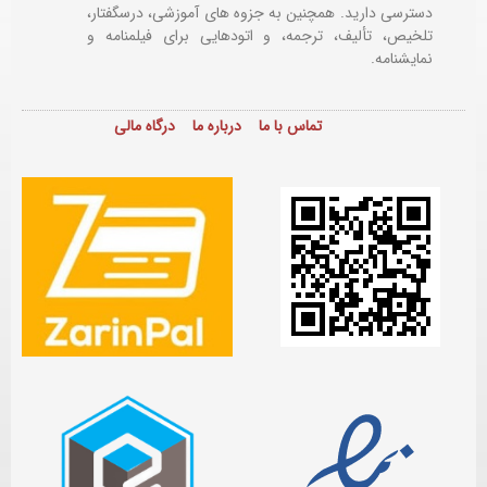
دسترسی دارید. همچنین به جزوه های آموزشی، درسگفتار،
تلخیص، تألیف، ترجمه، و اتودهایی برای
فیلمنامه و
نمایشنامه.
تماس با ما
درباره ما
درگاه مالی