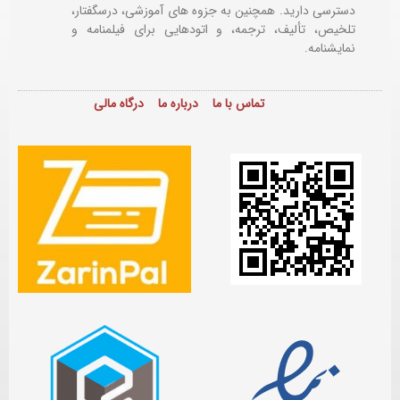
دسترسی دارید. همچنین به جزوه های آموزشی، درسگفتار،
تلخیص، تألیف، ترجمه، و اتودهایی برای
فیلمنامه و
نمایشنامه.
تماس با ما
درباره ما
درگاه مالی