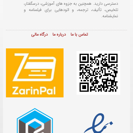
دسترسی دارید. همچنین به جزوه های آموزشی، درسگفتار،
تلخیص، تألیف، ترجمه، و اتودهایی برای
فیلمنامه و
نمایشنامه.
تماس با ما
درباره ما
درگاه مالی