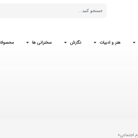
هنر و ادبیات
نگارش
سخنرانی ها
محصولات
م اجتماعی»