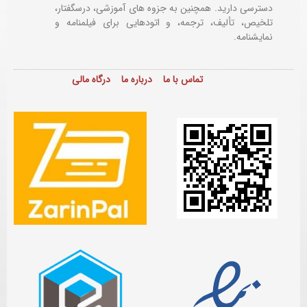
دسترسی دارید. همچنین به جزوه های آموزشی، درسگفتار،
تلخیص، تألیف، ترجمه، و اتودهایی برای
فیلمنامه و
نمایشنامه.
تماس با ما
درباره ما
درگاه مالی