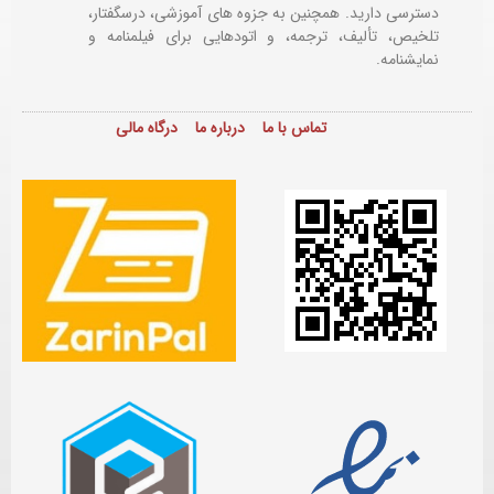
دسترسی دارید. همچنین به جزوه های آموزشی، درسگفتار،
تلخیص، تألیف، ترجمه، و اتودهایی برای
فیلمنامه و
نمایشنامه.
تماس با ما
درباره ما
درگاه مالی