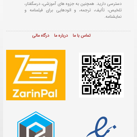
دسترسی دارید. همچنین به جزوه های آموزشی، درسگفتار،
تلخیص، تألیف، ترجمه، و اتودهایی برای
فیلمنامه و
نمایشنامه.
تماس با ما
درباره ما
درگاه مالی