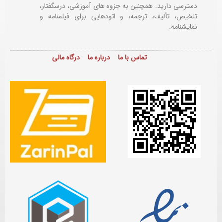
دسترسی دارید. همچنین به جزوه های آموزشی، درسگفتار،
تلخیص، تألیف، ترجمه، و اتودهایی برای
فیلمنامه و
نمایشنامه.
تماس با ما
درباره ما
درگاه مالی