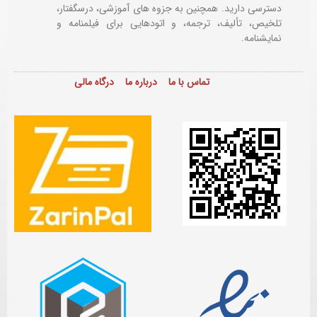
دسترسی دارید. همچنین به جزوه های آموزشی، درسگفتار،
تلخیص، تألیف، ترجمه، و اتودهایی برای
فیلمنامه و
نمایشنامه.
تماس با ما
درباره ما
درگاه مالی