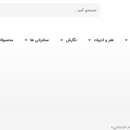
هنر و ادبیات
نگارش
سخنرانی ها
محصولات
م اجتماعی»