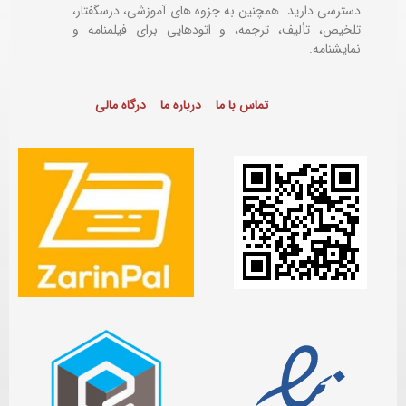
دسترسی دارید. همچنین به جزوه های آموزشی، درسگفتار،
تلخیص، تألیف، ترجمه، و اتودهایی برای
فیلمنامه و
نمایشنامه.
تماس با ما
درباره ما
درگاه مالی