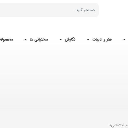
هنر و ادبیات
نگارش
سخنرانی ها
محصولات
م اجتماعی»