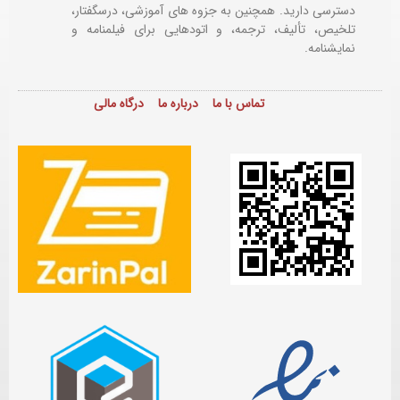
دسترسی دارید. همچنین به جزوه های آموزشی، درسگفتار،
تلخیص، تألیف، ترجمه، و اتودهایی برای
فیلمنامه و
نمایشنامه.
تماس با ما
درباره ما
درگاه مالی