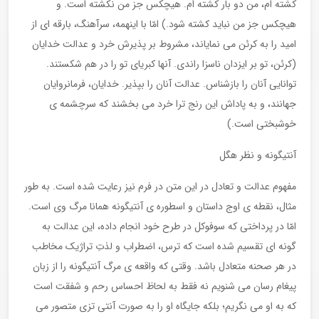
کشته ام، من دو بار کشته ام. هیچکس جز من نکشته است. و
هیچکس جز من نباید کشته شود.) امّا با اینهمه، سرآهنگ، بارقه ای از
امید را به کرئن می نمایاند، مشروط بر پذیرش خرد و عدالت خدایان
(کرئن، تو بر ایزدان ناسزا راندی. آنها کبریای تو را در هم شکستند.
توانایی آنان را بازشناس. عدالت آنان را بپذیر. خدایان، فرمانروایان
جهانند، و به پاداش این رنج ترا خرد می بخشند که سرچشمه ی
خوشبختی است.)
آنتیگونه و نظر هگل
مفهوم عدالت و تعادل در این متن در فرم نیز رعایت شده است. به طور
مثال، نقطه ی اوج داستان و اسطوره ی آنتیگونه همانا مرگ وی است.
امّا در پرداختی که سوفوکل در طرح خود انجام داده، این عدالت به
گونه ای تقسیم شده است که ترس، اضطراب و لذتِ تراژیک مخاطب
در هر صحنه متعادل باشد. وقتی که واقعه ی مرگ آنتیگونه را از زبان
پیغام رسان می شنویم نه فقط به لحاظ احساس رحم و شفقت است
که به او می نگریم؛ بلکه جایگاه او را به صورت آنتی تزی متصور می