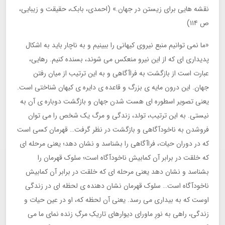
نقشه هایی برای زیستن در جهان.» (احمدی، بابک، حقیقت و زیبایی،
ص ۱۱۴)
«ما نمی توانیم منبع نیروی کیهانی را ببینیم و به ناچار باید به اشکال
پدیداری ای که از این نیرو منعکس می شوند، بسنده کنیم. رهایی،
عبارت است از بازگشت به فراآگاهی و به این ترتیب از میان رفتن
جهان. این درون مایه ی بزرگ و قاعده ی دایره ی کیهان شناختی است.
یعنی تصویر اسطوره ای هست شدن جهان و بازگشت دوباره ی آن به
نیستی. به این ترتیب، تولد، زندگی و مرگ یک شخص را می توان
فروشدن به ناخودآگاهی و بازگشت در نظر گرفت… قهرمان کسی است
که در دوران حیات، فراآگاهی را بشناسد و نشان دهد؛ یعنی مرحله ای
که خلقت در برابر آن کمابیش ناخودآگاه است؛ سلوک قهرمان را
بشناسد و نشان دهد یعنی مرحله ای که خلقت در برابر آن کمابیش
ناخودآگاه است… سلوک قهرمان نشان دهنده ی لحظه ای در زندگی
اوست که به بیداری می رسد. یعنی آن لحظه که، او در عین حیات و
زندگی، راهی به نورِ ماورای دیوارهای تاریکِ مرگِ زنده نمای ما می