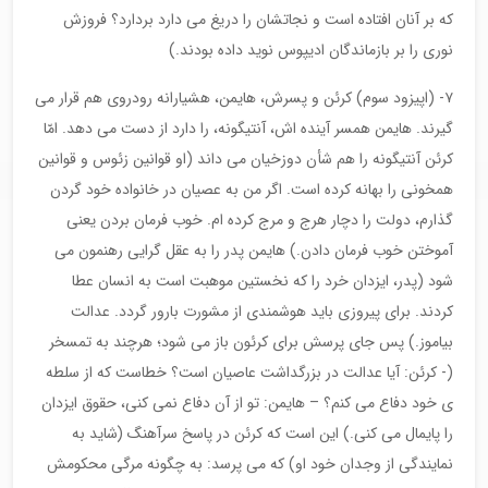
که بر آنان افتاده است و نجاتشان را دریغ می دارد بردارد؟ فروزش
نوری را بر بازماندگان ادیپوس نوید داده بودند.)
۷- (اپیزود سوم) کرئن و پسرش، هایمن، هشیارانه رودروی هم قرار می
گیرند. هایمن همسر آینده اش، آنتیگونه، را دارد از دست می دهد. امّا
کرئن آنتیگونه را هم شأن دوزخیان می داند (او قوانین زئوس و قوانین
همخونی را بهانه کرده است. اگر من به عصیان در خانواده خود گردن
گذارم، دولت را دچار هرج و مرج کرده ام. خوب فرمان بردن یعنی
آموختن خوب فرمان دادن.) هایمن پدر را به عقل گرایی رهنمون می
شود (پدر، ایزدان خرد را که نخستین موهبت است به انسان عطا
کردند. برای پیروزی باید هوشمندی از مشورت بارور گردد. عدالت
بیاموز.) پس جای پرسش برای کرئون باز می شود؛ هرچند به تمسخر
(- کرئن: آیا عدالت در بزرگداشت عاصیان است؟ خطاست که از سلطه
ی خود دفاع می کنم؟ – هایمن: تو از آن دفاع نمی کنی، حقوق ایزدان
را پایمال می کنی.) این است که کرئن در پاسخ سرآهنگ (شاید به
نمایندگی از وجدان خود او) که می پرسد: به چگونه مرگی محکومش