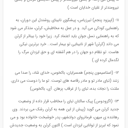
نیرومندتر از غلیان خدایان است.)
۱۱- (اپیزود پنجم) تیرزیاس، پیشگوی نابینای روشندل این دوران، به
راهنمایی کودکی می آید. و در عمل به مخاطبش، کرئن، متذکر می شود
که به راهنمایی نسل جوان باید اعتماد کرد. زیرا خود را بیناتر از کرئن
می داند (کرئن! شهر از نابینایی تو بیمار است… خرد برترین نیکی
هاست. تو نظام دو جهان را در هم آشفته ای و حق ایزدانِ مرگ را
لگدمال کرده ای.)
۱۲- (استاسیمون پنجم) همسرایان، باکخوس، خدای شاد، را صدا می
زنند (تبای مادر تو و مادر رقاصه های توست. تو ما را دوست می داری.
ملتت را نجات بده، تبای را از غرقاب بِرَهان. آی، باکخوس)
۱۳- (اگزودوس) پیک ساکنان تبای را مخاطب قرار داده از وضعیت
جدید کرئن می گوید (پیش از این همه به کرئن رشک می بردند. وی
رهاننده ی میهن، فرمانروای دولتشهر، پدر خوشبخت خانواده بود و می
نمود که لبریز از توانایی ایزدان است.) اکنون کرئن به وضعیت جدیدش