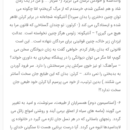
واگذاشته و خودش ترسان می گریزد (- سرباز: … و من در یک زمان
شاد و هم غمگین شدم، خرسندم که از مرگ گریختم؛ امّا چگونه می
توان چنین دختری را بدان سپرد!) آنتیگونه شجاعانه در برابر کرئن ظاهر
شده و ایستادگی می کند (- کرئون: تو چندان گستاخی که قانون مرا به
هیچ می گیری؟ – آنتیگونه: زئوس هرگز چنین نخواسته است. عدالتِ
ایزدانِ زیر خاک، چنین قوانینی برای مردگان ننهاده است… این است
قانونی که بدان رفتار کردم. خواهی گفت به زبان دیوانگان سخن می
گویم؛ امّا مگر می توان دیوانگی را در پیشگاه بیخردی به داوری خواند؟
– سرآهنگ: او نیز خوی سرکشِ پدرِ سرسختش را دارد. سر فرود آوردن
به بدبختی را نمی داند. – کرئن: بدان که این طبایع جان سخت آسانتر
می شکنند.) بدین ترتیب، از خود می پرسیم آیا کرئن خود طبعی جان
سخت ندارد؟!
۶- (استاسیمون دوم) همسرایان از طبیعت، سرنوشت، و امید به تغییر
می گویند (ماسه های سیاه از اعماق برمی آیند و روشنی امواج زائل می
گردد. رنجهای باستانی که در هر نسل جان تازه می گیرد در خانواده ی
لابداسیدها انبوه می گردد. آیا درست برنایی هست تا سنگینی خدای را