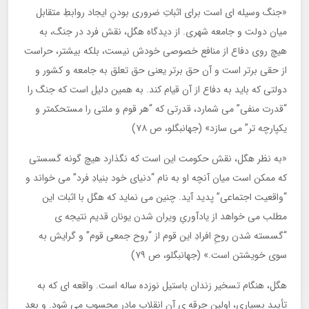
«جنگ وسیله ای است برای اثباتِ ضروری بودنِ ایجاد روابطِ متقابل
میان دولت و جامعه شهری. از دیدگاه هگل، نقش فرد در جنگ، به
هیچ روی دفاع از منافع خصوصی خودش نیست، بلکه بیشتر، حراست
از حقی برتر است و آن حق برتر یعنی حق تعلق به جامعه و کشور و
دولتی که باید به دفاع از آن قیام کند. به همین دلیل است که جنگ را
“قدرت منفی” می شمارد، قدرتی که “هر قوم و ملتی را مستحکمتر و
یکپارچه تر” می سازد» (جهانبگلو، ص ۷۸)
«به نظر هگل، نقش حکومت این است که نگذارد هیچ گونه گسستی
که ممکن است میان آنچه او به نام “دنیای خود بنیادِ فرد” می خواند و
“واقعیت اجتماعی” پدید آید. چنین می نماید که هگل با اثبات این
مطلب می خواهد از یادآوریِ ویران شدن یونان قدیم نتیجه ی
“گسسته شدن روحِ افرادِ این قوم از “روح جمعی قوم” و گرایش به
سوی خویشتن است.» (جهانبگلو، ص ۷۹)
هگل، هنگام تسخیر زندان باستیل نوزده ساله است. واقعه ای که به
تأیید بسیاری، اولین جرقه ی آن انقلاب مادر محسوب می شود. و بعد