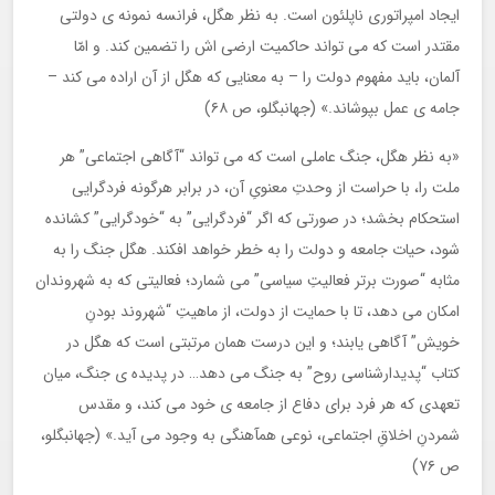
ایجاد امپراتوری ناپلئون است. به نظر هگل، فرانسه نمونه ی دولتی
مقتدر است که می تواند حاکمیت ارضی اش را تضمین کند. و امّا
آلمان، باید مفهوم دولت را – به معنایی که هگل از آن اراده می کند –
جامه ی عمل بپوشاند.» (جهانبگلو، ص ۶۸)
«به نظر هگل، جنگ عاملی است که می تواند “آگاهی اجتماعی” هر
ملت را، با حراست از وحدتِ معنویِ آن، در برابر هرگونه فردگرایی
استحکام بخشد؛ در صورتی که اگر “فردگرایی” به “خودگرایی” کشانده
شود، حیات جامعه و دولت را به خطر خواهد افکند. هگل جنگ را به
مثابه “صورت برتر فعالیتِ سیاسی” می شمارد؛ فعالیتی که به شهروندان
امکان می دهد، تا با حمایت از دولت، از ماهیتِ “شهروند بودنِ
خویش” آگاهی یابند؛ و این درست همان مرتبتی است که هگل در
کتاب “پدیدارشناسی روح” به جنگ می دهد… در پدیده ی جنگ، میان
تعهدی که هر فرد برای دفاع از جامعه ی خود می کند، و مقدس
شمردنِ اخلاقِ اجتماعی، نوعی همآهنگی به وجود می آید.» (جهانبگلو،
ص ۷۶)