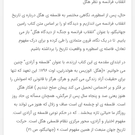
انقلاب فرانسه و نظر هگل
حال، پس از اسطوره، نگاهی مختصر به فلسفه ی هگل درباره ی تاریخ
انقلاب فرانسه می اندازیم و دیدگاه او را بر اساس متن کتاب رامین
جهانبگلو، با عنوان “انقلاب فرانسه و جنگ؛ از دیدگاه هگل” باز می
یابیم. تا در یک نگاه، قرون متمادی را طی کرده و برای درک مفهومِ
تعادل، فاصله ی اسطوره و واقعیت تاریخ را برداشته باشیم.
در ابتدای مقدمه ی این کتاب ارزنده، با عنوان “فلسفه و آزادی” چنین
می خوانیم: «(هگل: الوزیس به هولدرلین، اوت ۱۷۹۶: این تعهد که تنها
برای حقیقت آزاد زندگی می کنیم و هرگز، هرگز با قانونی که اصولش را
بر فکر و بر احساس تحمیل می کند پیمان صلح نبندیم.) افکار هگل
هنوز یعنی صد و پنجاه سال پس از مرگش، همچنان مسأله ی حاد روز
است. فلسفه ی او چشمه ای است صاف و زلال که هنوز می تواند به
روزگار ما حیاتی تازه ببخشد… که در حکم نوعی فلسفه ی آزادی است.
مفهوم اختیار و آزادی، محور مرکزی نظام فلسفی هگل است. حرکت
تاریخ جهان منبعث از همین مفهوم است.» (جهانبگلو، ص ۲۱)