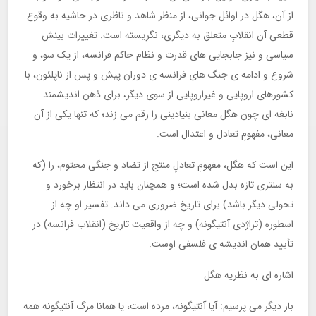
از آن، هگل در اوائل جوانی، از منظر شاهد و ناظری در حاشیه به وقوع
قطعی آن انقلابِ متعلق به دیگری، نگریسته است. تغییرات بینش
سیاسی و نیز جابجایی های قدرت و نظام حاکم فرانسه، از یک سو، و
شروع و ادامه ی جنگ های فرانسه ی دوران پیش و پس از ناپلئون، با
کشورهای اروپایی و غیراروپایی از سوی دیگر، برای ذهن اندیشمند
نابغه ای چون هگل معانی بنیادینی را رقم می زند؛ که تنها یکی از آن
معانی، مفهومِ تعادل و اعتدال است.
این است که هگل، مفهومِ تعادلِ منتج از تضاد و جنگی محتوم، را (که
به سنتزی تازه بدل شده است؛ و همچنان باید در انتظار برخورد و
تحولی دیگر باشد) برای تاریخ ضروری می داند. تفسیر او چه از
اسطوره (تراژدی آنتیگونه) و چه از واقعیت تاریخ (انقلاب فرانسه) در
تأیید همان اندیشه ی فلسفی اوست.
اشاره ای به نظریه هگل
بار دیگر می پرسیم: آیا آنتیگونه، مرده است، یا همانا مرگ آنتیگونه همه