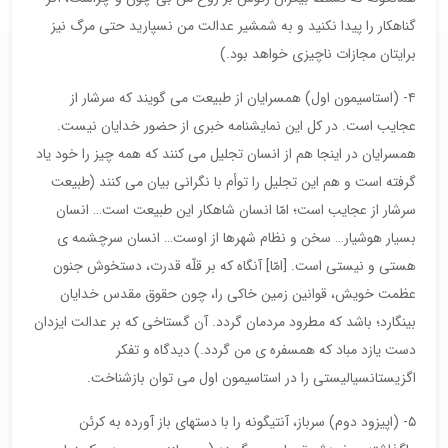
گناهکار را پیدا نکنید و به شمشیر عدالت من نسپارید حتی مرگ نیز
برایتان مجازات ناچیزی خواهد بود.)
۴- (استاسیمون اول) همسرایان از طبیعت می گویند که سرشار از
عجایب است. در کل این نمایشنامه خبری از حضور خدایان نیست.
همسرایان در اینجا هم از انسان تجلیل می کنند که همه چیز را خود یاد
گرفته است و هم این تجلیل را توأم با نگرانی بیان می کنند (طبیعت
سرشار از عجایب است؛ امّا انسان شاهکار این طبیعت است… انسان
بسیار هوشیار… سخن و نظام شهرها از اوست… انسان سرچشمه ی
هستی و نیستی است. [امّا] آنگاه که بر قلّه قدرت، دستخوش جنون
عظمت خویش، قوانین زمین خاکی را، چون حقوق مقدس خدایان
بینگارد؛ باشد که مطرود مردمان گردد. آن گستاخی که بر عدالت ایزدان
دست یازد مباد که همسفره ی من گردد.) دیدگاه و تفکر
اگزیستانسیالیستی را در استاسیمون اول می توان بازشناخت.
۵- (اپیزود دوم) سرباز، آنتیگونه را با دستهای باز آورده به کرئن