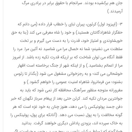
جان هم برکشیده بودند. سرانجام با حقوق برابر در برادری مرگ
آرمیدند.)
۳- (اپیزود اول) کرئون، پیران تبای را خطاب قرار داده (می دانم که
حقگزار شاهزادگانتان هستید) و خود را شاه معرفی می کند (بنا به حق
خویشاوندی و امتیاز خود، قدرت را به دست می گیرم و بر تخت
سلطنت می نشینم؛ شما نه خصال مرا می شناسید نه آئین مرا. مرد را
فقط آنگاه می توان شناخت که بر اریکه قدرت تکیه زده باشد. از امروز
مرا از اعمالم بشناسید.) و از اینکه شهر از جنگ برخاسته است اظهار
خوشحالی می کند؛ و به رجزخوانی مشغول می شود (بگذار تا زئوس
بشنود؛ منِ فرمانروا، شاهراه امنیت عمومی را خواهم گشود.) و
مغرورانه متوجه منظور سرآهنگ محافظه کار نمی شود که باید به
جوانترین مردان تکیه کند. کرئن حتی بعد از پیغام سرباز نگهبان که خبر
دفن جسد پولونیکس را می دهد، هنوز چنان به خود غرّه است که هر
گونه مخالفت را به پول نسبت می دهد. (آنانکه برای پول، پولینکس را
به خاک سپرده اند، بزودی پاداش دیگری خواهند گرفت. بدانید
همانگونه که تسلط بیکران زئوس بر روح من بی چون و چراست، اگر