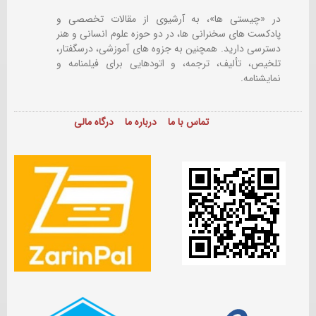
در «چیستی ها»، به آرشیوی از مقالات تخصصی و
پادکست های سخنرانی ها، در دو حوزه علوم انسانی و هنر
دسترسی دارید. همچنین به جزوه های آموزشی، درسگفتار،
تلخیص، تألیف، ترجمه، و اتودهایی برای
فیلمنامه و
نمایشنامه.
تماس با ما
درباره ما
درگاه مالی