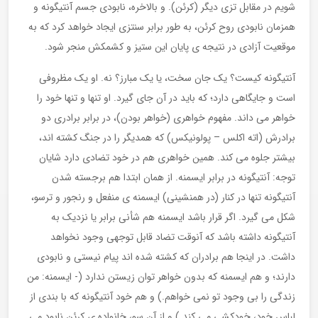
شویم در مقابل تزی دیگر (کرئن). و بالاخره، نابودی جسم آنتیگونه و
همزمان نابودی روح کرئن، به طور برابر سنتزی ایجاد خواهد کرد که به
موقعیت آزادی در نتیجه ی پایان این ستیز و کشمکش منجر شود.
آنتیگونه کیست؟ یک جان سخت، یا یک مبارز؟ نه. او یک مظروفی
است و جایگاهی دارد؛ که باید در آن جای گیرد. او تنها و تنها خود را
خواهر می داند. مفهوم خواهری (خواهر بودن)، در برابر برادری دو
برادرش (اته اکلس – پولونیکس) که همدیگر را در جنگ کشته اند،
بیشتر جلوه می کند. همین خواهری هم در خود تضادی دارد شایان
توجه: آنتیگونه در برابر ایسمنه. از همان ابتدا هم برجسته شدن
آنتیگونه تنها در کنار (در همنشینی) ایسمنه ی منفعل و رنجور و ترسو،
شکل می گیرد. اگر قرار باشد ایسمنه هم شأنی برابر یا نزدیک به
آنتیگونه داشته باشد که آنوقت تضاد قابل توجهی وجود نخواهد
داشت. در اینجا هم برادران که کشته شده اند پیام نیستی و نابودی
دارند؛ و هم ایسمنه که بدون خواهر توان زیستن ندارد (- ایسمنه: من
زندگی را بی وجود تو نمی خواهم.) و هم خود آنتیگونه که با بندی از
لباس خود، خودکشی می کند.) و از آن سو، خانواده ی کرئن نابود می