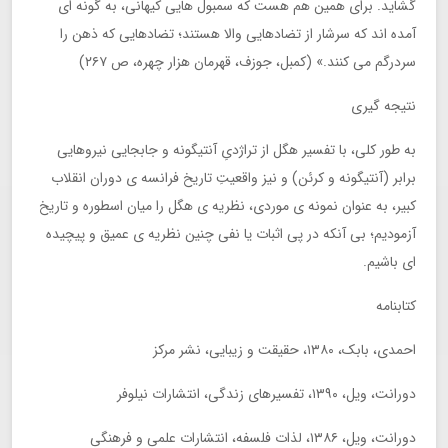
گشاید. برای همین هم هست که سمبول هایی کیهانی، به گونه ای
آمده اند که سرشار از تضادهایی والا هستند؛ تضادهایی که ذهن را
سردرگم می کنند.» (کمبل، جوزف، قهرمان هزار چهره، ص ۲۶۷)
نتیجه گیری
به طور کلی، با تفسیر هگل از تراژدیِ آنتیگونه و جابجایی نیروهایی
برابر (آنتیگونه و کرئن) و نیز واقعیتِ تاریخ فرانسه ی دوران انقلاب
کبیر، به عنوان نمونه ی موردی، نظریه ی هگل را میان اسطوره و تاریخ
آزمودیم؛ بی آنکه در پی اثبات یا نفی چنین نظریه ی عمیق و پیچیده
ای باشیم.
کتابنامه
احمدی، بابک، ۱۳۸۰، حقیقت و زیبایی، نشر مرکز
دورانت، ویل، ۱۳۹۰، تفسیرهای زندگی، انتشارات نیلوفر
دورانت، ویل، ۱۳۸۶، لذات فلسفه، انتشارات علمی و فرهنگی