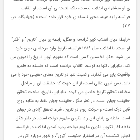
ی او منشاء این انقلاب نیست، بلکه نتیجه ی آن است. او انقلاب
فرانسه را به عینه، محور فلسفه ی خود قرار داده است.» (جهانبگلو، ص
۳۷)
«رابطه میان انقلاب کبیر فرانسه و هگل، رابطه ی میان “تاریخ” و “فکر”
او است. با انقلاب سال ۱۷۸۹ فرانسه، تاریخ وارد مرحله ی نوین خود
می شود. هگل نخستین کسی است که مفهوم نوین تاریخ را تدوین می
کند. بنابراین، تنها به توسط انقلاب فرانسه است که فلسفه به قلمرو
واقعیت پای می گذارد. واقعیت تنها در تاریخ معنای حقیقی خود را می
یابد. پس امری عقلی است، از این جهت که حقیقت آن از مراحل
مختلف تحقق تاریخ حاصل می گردد. بنابراین، تاریخ، ساحت تحقق
حقیقت جهان است. در نظر هگل، حقیقت جهان فقط به مثابه روح
قابل درک است؛ و حرکت روح در تاریخ، شرط تحقق آزادی در جهان
است. نقطه ی پایان این راه، تکوین مفهوم دولت است. در نظر هگل،
نقطه آغاز تکوین تکوین مفهوم دولت، پدید آمدن انقلاب در فرانسه،
تجلی شکست آن در استقرار حکومت “تِرور”، و ظهور دوباره اش در