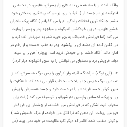
واقف شده؛ و با مشاهده ی ناله های زار پسرش، هایمن، در دخمه ی
آنتیگونه بر سر جسد او (- کرئن: وای بر من که پیشگوی بدبختی خود
باشم. جانکاه ترین لحظات زندگی ام را می گذرانم.) آنگاه پیک ماجرای
خشمِ هایمن، در پی خودکشی آنتیگونه و مواجهه پدر و پسر را روایت
می کند (امّا فرزندش غضبناک به وی خیره شد, به صورتش تف کرد و
بی گفتن کلمه ای دشنه ای را برکشید. پدر به عقب جست و از زخم در
امان ماند. آنگاه خشم او بر خودش فرود آمد. بیچاره آهن را بر سینه
نهاد. فرویش برد و دستهای بی توانش را ب سوی آنتیگونه دراز کرد.)
۱۴- (اپی لوگ) سرآهنگ، آئینه وار، کرئون را پس مرگ همسرش، که از
غصه ی مرگ هایمن جان باخت، مخاطب قرار می دهد که: شاهکارت را
ببین. کرئن جسد فرزندش را در دست دارد و جسد همسرش را پیش
رو. و پیک، احساس واپسین دم شهبانو را توصیف می کند (زنت پای
محراب مُرد، اشکی که بر فرزندش می افشاند، از چشمان بی فروغش
فرو می ریخت. آن دهان که ترا قاتل می خواند، از مرگ خاموش شد.)
و کرئن منقلب شده آنقدر که دیگر تاب مقاومت در خود نمی بیند (من