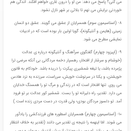
می کنی؟ پاسخ می دهد: من او را درون غاری خواهم افکند. اندکی هم
خوردنی برایش می نهم تا بلائی بر شهر نازل نشود.
۸- (استاسیمون سوم) همسرایان از عشق می گویند. عشق دو انسان
زمینی (هایمن و آنتیگونه)، گویا اولین بار بوده است که در ادبیات
نمایشی مطرح می شود.
۹- (اپیزود چهارم) گفتگوی سرآهنگ و آنتیگونه درباره ی عدالت
(خوشنام و سرشار از افتخار، رهسپار دخمه مردگانی بی آنکه مرضی ترا
پژمرده باشد، یا تیغه شمشیری پیکرت را دریده باشد. خودکام به قانون
خویشتن، و یکتا در سرنوشت خویش، سرراست، سرزنده به نزد هادس
می روی. تنها افتخار است که در زندگی و مرگ تو را همسنگ خدایان
می دارد. تقدیر، راه دلیرانه تو را بست. شمشیر کور عدالت بر تو فرود
آمد. تو دلسوز مردگان بودی؛ ولی قدرت در دست مردی زنده است.)
۱۰- (استاسیمون چهارم) همسرایان اسطوره های فرزندکشی را یادآور
می شوند. امّا اینهمه را نتیجه ی تقدیر می دانند (تقدیر به خلاف انتظار
ما پیش می راند. او بسی نیرومندتر از پیش اندیشی مرمان و بسی