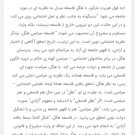
«به قول هربرت مارکوز، با هگل فلسفه مبدل به نظریه ای در مورد
جامعه می شود: “بدینگونه به جانب نظر و عمل اجتماعی روی می کند؛
و در این حالت، این دو نیرویی خارج از فلسفه نیستند؛ بلکه وارث
مستقیم و مشروع آن محسوب می شوند.” فلسفه سیاسی هگل، بیانگر
نظریه اجتماعی نوین است. به این ترتیب، تاریخ تحقق آگاهی از اختیار
و آزادی، با ظهور جامعه ای آزاد به سرانجام خود می رسد. بدینسان
هگل، در برابر ساختهای اجتماعی – سیاسی کهنه ی حاکم بر اروپا، الگوی
نوینی از جامعه و دولت عرضه می کند. با هگل، سیاست چهره ای
فلسفی می یابد، و فلسفه همانند یک نظریه ی سیاسی تجلی می کند.
پس، به نظر هگل، تحقق یافتن فلسفه همانا ایجاد فضایی اجتماعی –
سیاسی است. به عقیده ی او، “عقل” در عین حال هم فلسفی و هم
سیاسی است. اگر “عقل فلسفی” با اندیشه و مفهوم “آزادی” صورت
عینی می یابد، “عقل سیاسی” هم با ظهور جامعه ی مدنی و با تشکیل
دولت نوین تحقق می پذیرد. در فلسفه هگل، “شکل کاملاً بسط یافته
آزادی” به انجام خود می رسد. از این لحاظ او وارث مشروع و قانونی
فکر انقلاب کبیر فرانسه است. هگل متفکر انقلاب فرانسه است. فلسفه