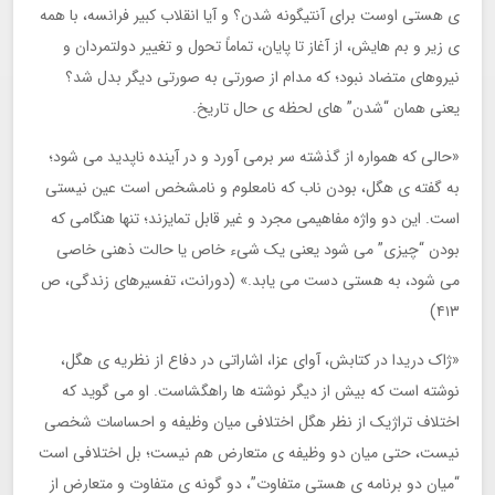
ی هستی اوست برای آنتیگونه شدن؟ و آیا انقلاب کبیر فرانسه، با همه
ی زیر و بم هایش، از آغاز تا پایان، تماماً تحول و تغییر دولتمردان و
نیروهای متضاد نبود؛ که مدام از صورتی به صورتی دیگر بدل شد؟
یعنی همان “شدن” های لحظه ی حال تاریخ.
«حالی که همواره از گذشته سر برمی آورد و در آینده ناپدید می شود؛
به گفته ی هگل، بودن ناب که نامعلوم و نامشخص است عین نیستی
است. این دو واژه مفاهیمی مجرد و غیر قابل تمایزند؛ تنها هنگامی که
بودن “چیزی” می شود یعنی یک شیء خاص یا حالت ذهنی خاصی
می شود، به هستی دست می یابد.» (دورانت، تفسیرهای زندگی، ص
۴۱۳)
«ژاک دریدا در کتابش، آوای عزا، اشاراتی در دفاع از نظریه ی هگل،
نوشته است که بیش از دیگر نوشته ها راهگشاست. او می گوید که
اختلاف تراژیک از نظر هگل اختلافی میان وظیفه و احساسات شخصی
نیست، حتی میان دو وظیفه ی متعارض هم نیست؛ بل اختلافی است
“میان دو برنامه ی هستی متفاوت”، دو گونه ی متفاوت و متعارض از