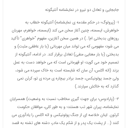
جابجایی و تعادل دو نیرو در نمایشنامه آنتیگونه
۱- (پرولوگ؛ در حکم مقدمه ی نمایشنامه) آنتیگونه خطاب به
خواهرش، ایسمنه، چنین آغاز سخن می کند (ایسمنه، خواهرم، مهربان
روزهای بدبختی ام!…) در همین سخن آغازین، مفهوم “خواهری” تأکید
می شود؛ مفهومی که می تواند میان مهربانی (با بار عاطفی مثبت) و
بدبختی (با بار معنایی منفی) تعادل برقرار کند. در ادامه، آنتیگونه از
تصمیم خود می گوید؛ او قهرمانی است که می خواهد دست به عمل
بزند (اته اکلس، آن سان که شایسته است به خاک سپرده می شود،
ولی جسد پولونیکس، جسد برادر بیچاره ی مرده ی تو، کرئن نمی
گذارد که به خاکش سپارند.)
۲- (پارادوس؛ برای جهت گیری مخاطب نسبت به وضعیت) همسرایان
نمایشنامه، پیران شهر تب هستند؛ و به طور کلی، موافقان حکومت
کرئون. اینان خلاصه ای از جنگ پولونیکس و اته اکلس را یادآوری می
کنند (… از پشت یک پدر و از شکم یک مادر، دشنه های تشنه به قصد