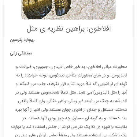
افلاطون: براهین نظریه ی مثل
ریچارد پترسون
مصطفی زالی
محاورات میانی افلاطون، به طور خاص فایدون، جمهوری، ضیافت و
فایدروس، و در میان محاورات متأخر، تیمائوس، توجه خواننده را به
گونه ای از اشیایی که قبلاً مورد اشاره قرار نگرفته، جلب می کندکه او
آنها را مثل (ایدوس) می نامد. مثل کاملاً نامحسوس هستند ولی در
اندیشه به چنگ می آیند؛ غیر زمانی و غیر مکانی ولی کاملاً واقعی
هستند؛ مستقل و جدای از اشیای جهان هستند ولی اشیا از آنها بهره
مند هستند، و به گونه ای مسئول چه چیز بودن آنها هستند. در
مقایسه با شیوه ای که یک نفر می تواند از چکش استفاده کند یا مهارت
یک پزشک، بی استفاده هستند ولی منشأ تمامی ارزش های عینی در