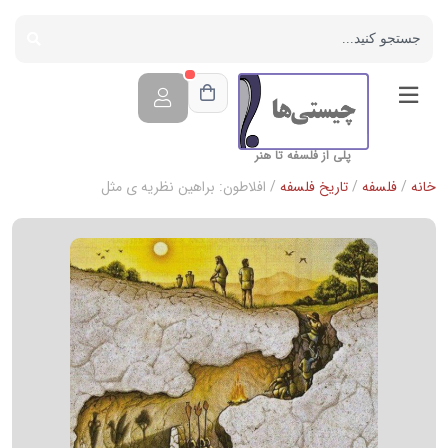
پلی از فلسفه تا هنر
خانه
/
فلسفه
/
تاریخ فلسفه
/ افلاطون: براهین نظریه ی مثل