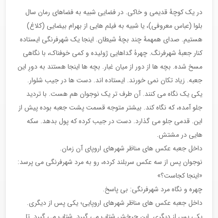
در یک کوچۀ قدیمی و خاکی. در فضایی شبیه به فضاهای رمان سال
بلوا (عباس معروفی)، یا شبیه به فیلم هایی از بهرام بیضایی (کلاغ)
هستیم. صدای همهمۀ چند بچۀ شیطان. اینجا یک شهرفرنگی ایستاده
کنار جعبۀ شهرفرنگ. چهرۀ گداهایی ژولیده و کمی خوفناک، با نگاهی
مسخ شده. بچه ها از دور از میان غبار. بچه ها اینجا هستند به دورِ این
جعبه. زیاد تکان نمی خورند. ایستاده اند. دست ها در جیب شلوار.
یکی یک نگاه می کنند. آن طرف تر یک نوجوان هم هست. با تردید
جلو آمده، که نگاه کند. بیشتر متوجه قسمت پشت جعبه بوده پیش از
این. قدمی جلو می گذارد. دست در جیب کرده که پول بدهد. سکه
هایی در مشتش.
داخل جعبه عکس های مناظر شهرهای اروپای آن زمان.
نوجوان پس از سه عکس سربلند کرده، رو به مرد شهرفرنگی می پرسد:
«اینجا کجاست؟»
چهره و نگاه مرد شهرفرنگی: بی پاسخ.
داخل جعبه عکس های مناظر شهرهای اروپایی؛ یکی پس از دیگری.
یکی پس از دیگری. این چرخش شتاب می گیرد. شتاب می گیرد. تا