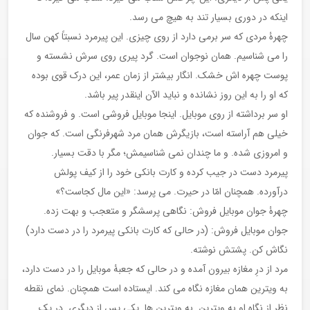
اینکه در دوری بسیار تند به هیچ می رسد.
چهرۀ مردی که سر برمی دارد از روی چیزی. این پیرمرد نسبتاً کهن سال
را می شناسیم. همان نوجوان است. گرد پیری روی سرش نشسته و
پوست چهره اش خشک. انگار بیشتر از زمان عمر، این درک قوی بوده
که او را به این روز نشانده و نباید الآن اینقدر پیر باشد.
او سر برداشته از روی موبایل. اینجا موبایل فروشی است. و فروشنده که
خیلی هم آراسته است، بازیگرش همان مرد شهرفرنگی است. که جوان
و امروزی شده. و ما چندان نمی شناسیمش؛ مگر با دقت بسیار.
پیرمرد دست در جیب کرده و کارت بانکی خود را از کیف پولش
درآورده. همچنان امّا در حیرت. می پرسد: «این مال کجاست؟»
چهرۀ جوان موبایل فروش: نگاهی پرسشگر و متعجب و بهت زده.
جوان موبایل فروش: (در حالی که کارت بانکی پیرمرد را در دست دارد)
نگاش کن. پشتش نوشته.
مرد از درِ مغازه بیرون آمده و در حالی که جعبۀ موبایل را در دست دارد،
به ویترین همان مغازه نگاه می کند. ایستاده است همچنان. نمای نقطه
نظر از نگاه او به ویترین. به ویترین ها. یکی پس از دیگری. در یک