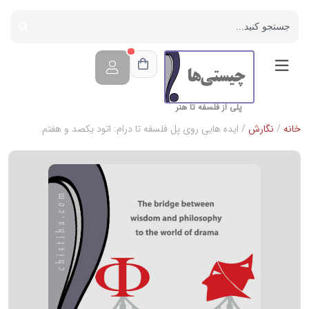
پلی از فلسفه تا هنر
خانه
/
نگارش
/ ایده هایی روی پل فلسفه تا درام: اتود یکصد و هفتم