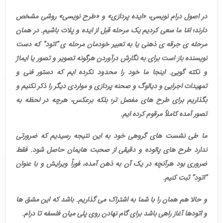
در اصول درام نویسی، «ایده پردازی» و «طرح نویسی» روشی مشخص
دارند؛ امّا ما سعی کردیم یک مرحله قبل از ایده و پلات باشیم. در همان
مرحله ی جرقه ی ذهنی یا به تعبیر خودمان مرحله ی “اتود” که دست
نویسنده باز است برای به نگارش درآوردن هرگونه تصویر و تصور یا ایماژ
و نکته گویی. اینجا ما خود را محدود نکرده ایم که دستور فنی و
تمهیدات اجرایی و دیالوگ و صحنه پردازی و مواردی دیگر را ذکر نکنیم و
بگذاریم برای طرح های مفصل تر؛ بلکه برعکس، هرچه در لحظه به
تصور آمده کاملاً مرقوم کرده ایم
.
ما طی نشست های گروهی خود به این نتیجه رسیدیم که ضرورتی
ندارد طرح های پالوده و دقیقی از صحبت هایمان حاصل شود. فقط
ضروری بود هرآنچه در یک آن به ذهن آمده، فوراً ویرایش و با عنوان
“اتود” ثبت کنیم
.
و حالا هم همان را با شما به اشتراک می گذاریم. باشد که این مشق ها
و اتودها آغاز راهی باشد برای گام نهادن روی پلی میان فلسفه تا درام
.