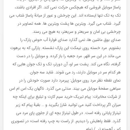
پاساژ موبایل فروشی که هیچکس حرکت نمی کند. اگر افرادی باشند،
تک به تک تنها ایستاده اند. این چرخش و عبور از میانۀ پاساژ شتاب می
گیرد. شتاب می گیرد. ویترین ها پشت ویترین ها. همه تصاویر در
چرخشی بی امان و سریعتر و سریعتر، به هیچ می رسند.
صدای بوق ماشین ها، نمی گذارد صدای فوارۀ آب حوض پارک را
بشنویم. مرد خسته روی نیمکت این پارک نشسته. پارکی که به برهوت
می ماند در این سر ظهر. مرد جعبه را باز کرده. و موبایل را در دست
گرفته، نگاه می کند. پشت سر او، آن دورتر، تک و تک جوان هایی که
هر کدام سر در موبایل دارند، رد می شوند. شاید سه جوان.
نمای نقطه نظر مرد روی موبایل: پیرمرد دارد صورت خودش را در
سیاهی صفحۀ موبایل می بیند. مدتی می گذرد. ناگهان یک اس ام اس
از شرکت مخابرات: پیام تبریک خرید سیم کارت و تبلیغ برای اینکه چه
میزان اگر پرداخت کنید می توانید شارژ بگیرید و … بقیۀ پیام که زیر
تیتراژ پایانی رفته است. در طول تیتراژ بچه ای از جلوی پای مرد می
گذرد. فقط پاهایش را دیدیم. از راست به چپ رفته است؛ در تصویری
کمی آهسته تر. / تمام.