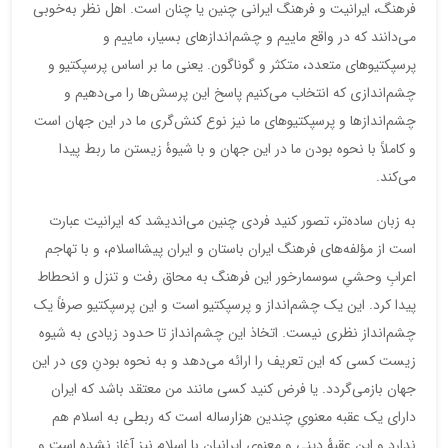
فرهنگ، ایرانیت و فرهنگ ایرانی چنین یا چنان است. اهل نظر به‌خوبی
می‌دانند که در واقع ماییم و چشم‌اندازهای بسیار، ماییم و
پرسپکتیوهای متعدد، متکثر و گوناگون. یعنی ما بر اساس پرسپکتیو و
چشم‌اندازی که انتخاب می‌کنیم پاسخ این پرسش‌ها را می‌دهیم و
چشم‌اندازها و پرسپکتیوهای ما نیز نوع کنش‌گری ما در این جهان است
و کاملاً با نحوه بودن ما در این جهان و با شیوۀ زیستن ما ربط پیدا
می‌کند.
به زبان ساده‌تر، تصور کنید فردی چنین می‌اندیشد که ایرانیت عبارت
است از مؤلفه‌های فرهنگ ایران باستان و ایران پیشااسلام، و با تهاجم
اعرابِ وحشیِ سوسمارخور این فرهنگ به محاق رفت و تنزل و انحطاط
پیدا کرد. این یک چشم‌انداز و پرسپکتیو است و این پرسپکتیو صرفاً یک
چشم‌انداز نظری نیست. اتخاذ این چشم‌انداز تا حدود زیادی به شیوه
زیست کسی که این تعریف را ارائه می‌دهد و به نحوه بودنِ وی در این
جهان بازمی‌گردد. یا فرض کنید کسی مانند من معتقد باشد که ایران
دارای یک عقبه معنویِ چندین هزارساله است که ربطی به اسلام هم
ندارد و این عقبۀ دینی و معنوی ایرانیان با اسلام نیز آغاز نشده است و