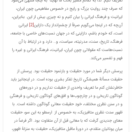
تعریف کنیم. لذا به گمانم مسیر بحث ما نهایتاً به اینجا منتهی می‌شود
که صرف چند روایتِ بزرگ و رایج در خصوص مفاهیمی چون ایران،
ایرانیت و فرهنگ ایرانی را بیان کنیم و نه چیزی بیش از این. بنابراین،
آن‌چه که در اینجا می‌گویم صرفاً از چشم‌انداز یک دازاین
[2]
ایرانی
است، که خودم باشم، دازاینی که در جهان نسبت‌های خاصی با جامعه،
فرهنگ، تاریخ، سنت، مدرنیته، سیاست، و… دارد و در ارتباط با آن
نسبت‌هاست که مقولاتی چون ایران، ایرانیت، فرهنگ ایرانی و غیره را
فهم و تفسیر می‌کند.
پرسش دیگر شما در مورد حقیقت و بازنمود حقیقت بود. پرسش از
حقیقت مسألۀ همیشگیِ تاریخ تفکر بشری بوده است. در اینجانیز باید
خاطرنشان کنم ما تعریف واحدی از حقیقت نداریم و در دوره‌های
گوناگون تاریخی و در چارچوب‌ها و افق‌های گوناگون تاریخی و فرهنگی
و در سنن نظری مختلف، خودِ حقیقت معانی گوناگون داشته است. با
ظهور سنت نظری متافیزیک، به خصوص از ارسطو به این سو، حقیقت
معنای جدیدی گرفت که با معانی قبل از آن متفاوت بود. اگر فرضاً در
میان یونانیان متقدم، در دورۀ ماقبل متافیزیک، حقیقت به منزلۀ ظهور،