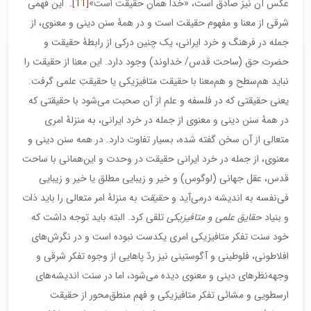
عکس آن نیز صادق است، «خدا همان حقیقت است»
[11]
. این فهمی
شرقی از معنا و مفهوم حقیقت است و در همۀ سنن دینی و معنوی، از
جمله در فرهنگ و خرد ایرانی، یک چنین درکی از رابطۀ حقیقت و
حضرت حق (ساحت قدس/ خداوند) وجود دارد. این معنا از حقیقت را
نباید هم‌سطح و هم‌معنا با حقیقت متافیزیکی یا حقیقتِ علمی گرفت.
یعنی حقیقتی که در فلسفه و علم از آن صحبت می‌شود با حقیقتی که
در همۀ سنن دینی و معنوی از جمله در خرد ایرانی، به منزلۀ امری
متعالی از آن سخن گفته شده، بسیار تفاوت دارد. در همه سنن دینی و
معنوی، از جمله در خرد ایرانی حقیقت در وحدت و این‌همانی با ساحت
قدس، عقل جهانی (لوگوس) و خیر و زیبایی مطلق یا خیر و زیبایی
فی‌نفسه به اندیشه در‌می‌آید و
حقیقت
به منزلۀ امر متعالی را باید ذات
و بنیاد
حقایق علمی و متافیزیکی
تلقی کرد. البته باید توجه داشت که
خود سنت تفکر متافیزیکی امری یکدست نبوده است و در نگرش‌های
افلاطونی، فلوطینی و آگوستینی نیز ردّ پاهایی از وجوه تفکر شرقی و
وجهه‌نظرهای دینی و معنوی دیده می‌شود، اما در سنت اندیشه‌های
ارسطویی و مشائی تفکر متافیزیکی و فهم منطق‌محور از حقیقت