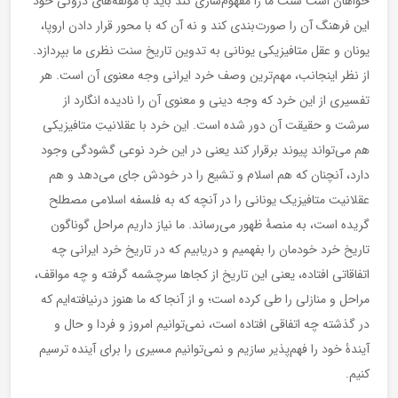
خواهان است سنت ما را مفهوم‌سازی کند باید با مؤلفه‌های درونی خود
این فرهنگ آن را صورت‌بندی کند و نه آن که با محور قرار دادن اروپا،
یونان و عقل متافیزیکی یونانی به تدوین تاریخ سنت نظری ما بپردازد.
از نظر اینجانب، مهم‌ترین وصف خرد ایرانی وجه معنوی آن است. هر
تفسیری از این خرد که وجه دینی و معنوی آن را نادیده انگارد از
سرشت و حقیقت آن دور شده است. این خرد با عقلانیتِ متافیزیکی
هم می‌تواند پیوند برقرار کند یعنی در این خرد نوعی گشودگی وجود
دارد، آنچنان که هم اسلام و تشیع را در خودش جای می‌دهد و هم
عقلانیت متافیزیک یونانی را در آنچه که به فلسفه اسلامی مصطلح
گریده است، به منصۀ ظهور می‌رساند. ما نیاز داریم مراحل گوناگون
تاریخ خرد خودمان را بفهمیم و دریابیم که در تاریخ خرد ایرانی چه
اتفاقاتی افتاده، یعنی این تاریخ از کجاها سرچشمه گرفته و چه مواقف،
مراحل و منازلی را طی کرده است؛ و از آنجا که ما هنوز درنیافته‌ایم که
در گذشته چه اتفاقی افتاده است، نمی‌توانیم امروز و فردا و حال و
آیندۀ خود را فهم‌پذیر سازیم و نمی‌توانیم مسیری را برای آینده ترسیم
کنیم.