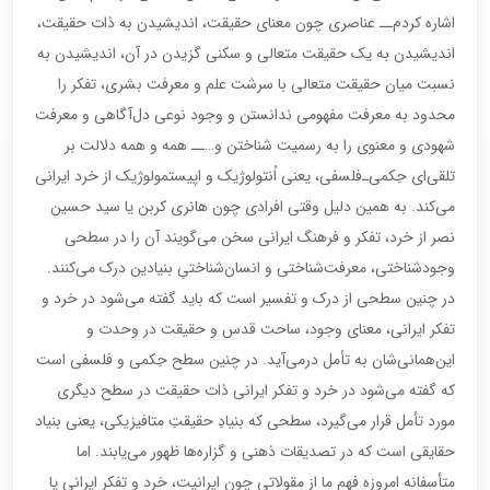
اشاره کردم‌‌ــ عناصری چون معنای حقیقت، اندیشیدن به ذات حقیقت،
اندیشیدن به یک حقیقت متعالی و سکنی گزیدن در آن، اندیشیدن به
نسبت میان حقیقت متعالی با سرشت علم و معرفت بشری، تفکر را
محدود به معرفت مفهومی ندانستن و وجود نوعی دل‌آگاهی و معرفت
شهودی و معنوی را به رسمیت شناختن و…‌ــ همه و همه دلالت بر
تلقی‌ای حِکمی‌ـ‌فلسفی، یعنی اُنتولوژیک و اپیستمولوژیک از خرد ایرانی
می‌کند. به همین دلیل وقتی افرادی چون هانری کربن یا سید حسین
نصر از خرد، تفکر و فرهنگ ایرانی سخن می‌گویند آن را در سطحی
وجودشناختی، معرفت‌شناختی و انسان‌شناختیِ بنیادین درک می‌کنند.
در چنین سطحی از درک و تفسیر است که باید گفته می‌شود در خرد و
تفکر ایرانی، معنای وجود، ساحت قدس و حقیقت در وحدت و
این‌همانی‌شان به تأمل درمی‌آید. در چنین سطح حِکمی و فلسفی است
که گفته می‌شود در خرد و تفکر ایرانی ذات حقیقت در سطح دیگری
مورد تأمل قرار می‌گیرد، سطحی که بنیادِ حقیقتِ متافیزیکی، یعنی بنیاد
حقایقی است که در تصدیقات ذهنی و گزاره‌ها ظهور می‌یابند. اما
متأسفانه امروزه فهمِ ما از مقولاتی چون ایرانیت، خرد و تفکر ایرانی یا