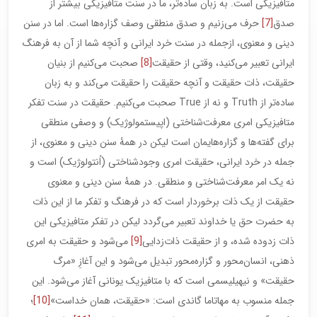
متافیزیکی است. به زبان ساده‌تر، ما در سنت متافیزیکی بیشتر از
صدق
[7]
حرف می‌زنیم و صدق منطقی وصف گزاره‌ها است. اما در سنن
دینی و معنوی، ازجمله در سنت خرد ایرانی و آنچه شما از آن به فرهنگ
ایرانی تعبیر ‌می‌کنید، وقتی از حقیقت
[8]
صحبت می‌کنیم از بنیان
حقیقت، ذات حقیقت و آنچه حقیقت را حقیقت می‌کند و به زبان
ساده‌تر از Truth و نه از True صحبت می‌کنیم. حقیقت در سنت تفکر
متافیزیکی امری معرفت‌شناختی (اپیستمولوژیک) و وصفی منطقی
برای گفته‌ها و گزاره‌هایمان است لیکن در همۀ سنن دینی و معنوی، از
جمله در خرد ایرانی، حقیقت امری وجودشناختی (اُنتولوژیک) است و
نه یک امر معرفت‌شناختی و منطقی. در همۀ سنن دینی و معنوی
حقیقت از یک ذات برخوردار است که در فرهنگ و تفکر ما از این ذات
به حضرت حق یا خداوند تعبیر می‌گردد لیکن در تفکر متافیزیکی این
ذات زدوده شده، و از حقیقت ذات‌زدایی
[9]
می‌شود و حقیقت به امری
ذهنی، انسان‌محور و گزاره‌محور تبدیل می‌شود و این آغازِ «مرگ
حقیقت» و نیهیلیسمی است که با متافیزیک یونانی آغاز می‌شود. این
جمله منسوب به مهاتاما گاندی است: «حقیقت، همان خداست»
[10]
؛