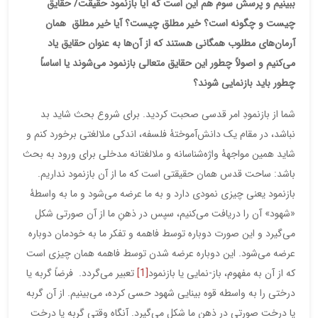
ببینیم و پرسش سوم هم این است که آیا بازنمود حقیقت/ حقایق
چیست و چگونه است؟ خیر مطلق چیست؟ آیا خیر مطلق همان
آرمان‌های مطلوب همگانی هستند که از آن‌ها به عنوان حقایق یاد
می‌کنیم و اصولاً چطور این حقایق متعالی بازنمود می‌شوند یا اساساً
چطور باید بازنمایی شوند؟
شما از بازنمودِ امر قدسی صحبت کردید. برای شروع بحث شاید بد
نباشد، در مقام یک دانش‌آموختۀ فلسفه، اندکی ملالغتی برخورد کنم و
شاید همین مواجهۀ واژه‌شناسانه و ملالغتانه مدخلی برای ورود به بحث
باشد: ساحت قدس همان حقیقتی است که ما از آن بازنمود نداریم.
بازنمود یعنی چیزی نمودی دارد و به ما عرضه می‌شود و ما به واسطۀ
«شهود» آن را دریافت می‌کنیم، سپس در ذهنِ ما از آن صورتی شکل
می‌گیرد و این صورت دوباره توسط فاهمه و تفکر ما به خودمان دوباره
عرضه می‌شود. این دوباره عرضه شدن توسط فاهمه همان چیزی است
که از آن به مفهوم، باز-نمایی یا بازنمود
[1]
تعبیر می‌گردد. فرضاً گربه یا
درختی را به واسطه قوه بینایی شهود حسی کرده، می‌بینیم. از آن گربه
یا درخت صورتی در ذهن ما شکل می‌گیرد. آنگاه وقتی گربه یا درخت