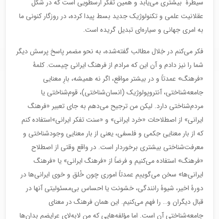
سیطرۀ بیشتری می‌یابد و همین تفکر ارسطویی است که در شکل
عقلانیت علمی و تکنولوژیک جدید بسط پیدا کرده، در روزگار کنونی ما
به امری جهانی و سیاره‌ای تبدیل گریده است.
فکر می‌کنم در خِلال مطالب گفته‌شده، به نحو مضمر پاسخ پرسش دیگر
شما را نیز دادم و آن این که مرادم از فرهنگ ایرانی چیست. کلمۀ
«فرهنگ» عمدتاً و در بیشتر مواقع، اگر نه همیشه، بارِ معنایی
جامعه‌شناختی، آنتروپولوژیک (انسان‌شناختی)، قوم‌شناختی یا
مردم‌شناختی دارد. لیکن من ترجیح می‌دهم به جای تعبیر «فرهنگ
ایرانی» از اصطلاحات «خرد ایرانی» و «سنت تفکر ایرانی»استفاده کنم
که از بار معنایی حِکمی و فلسفی، یعنی از بار معنایی وجودشناختی و
معرفت‌شناختی بیشتری برخوردار است. در واقع وقتی از اصطلاح
«فرهنگ» استفاده می‌کنیم و فرضاً از «فرهنگ ایرانی» یا «فرهنگ
ایرانی‌ها» سخن می‌گوییم عمدتاً اموری چون خُلق و خوی ایرانی‌ها در
دورۀ اخیر، شیوۀ رانندگی، خشونت یا احساس بی‌مسئولیتی آنها در
قبال دیگران و… را فهم می‌کنیم. این همان فرهنگ در معنای
جامعه‌شناختی آن است. اما مؤلفه‌هایی که من لابه‌لای عرایضم بدان‌ها