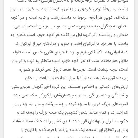
می‌خواهند با تفکرات فرقه‌گرایانه و با «دیگری‌هراسی» مقابله داشته
باشند، به ورطۀ نوعی خودزنی و بعض و کینه نسبت به خویشتن سوق
یافته‌اند، گویی هر آنچه مربوط به ماست زشت و کریه است و هر آنچه
متعلق به دیگران، به خصوص متعلق به غرب و غربیان است، انسانی،
متعالی و زیباست. اگر گروه اول می‌گفت هر آنچه خوب است متعلق به
ماست یا هنر نزد ما ایرانیان است و بس، و مرادشان نیز از ایرانیان نه
همۀ ایرانی‌ها، بلکه فلان قوم و نژاد یا جریان فکری خاص است، طرف
مقابل هم معتقد است که هر آنچه خوب است متعلق به غرب و غربیان
است، غرب بهشت است، غربی‌ها اساساً دروغ نمی‌گویند و همواره
پایبند حقوق بشر هستند و آنها سراپا نجابت و شرافت و تحقق
ارزش‌های انسانی و اخلاقی هستند. این‌ گروه اخیر آنچنان غرب‌پرستی
و شیفتگی و دلسپردگی به غرب چشمان‌شان را کور کرده که نمی‌بینند
قدرت‌های بزرگ غربی با ما چه کرده و چه می‌کنند و ما را به چه روزی
انداخته‌اند و تمام منافذ نفس کشیدن یک ملت بزرگ را بسته‌اند و
حکومت ایران را بهانه‌ای قرار داده تا این کشور را به خاک سیاه بنشانند
و در پی تحقق این هدف، یک ملت بزرگ، با فرهنگ و با تاریخ با