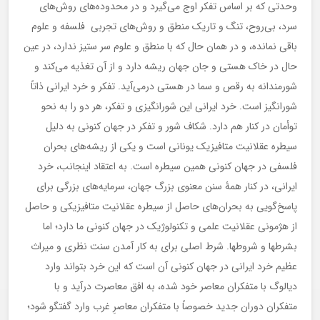
وحدتی که بر اساس تفکر اوج می‌گیرد و در محدوده‌های روش‌های
سرد، بی‌روح، تنگ و تاریک منطق و روش‌های تجربی فلسفه و علوم
باقی نمانده، و در همان حال که با منطق و علوم سر ستیز ندارد، در عین
حال در خاک هستی و جان جهان ریشه دارد و از آن تغذیه می‌کند و
شورمندانه به رقص و سما در هستی درمی‌آید. تفکر و خرد ایرانی ذاتاً
شورانگیز است. خرد ایرانی این شورانگیزی و تفکر، هر دو را به نحو
توأمان در کنار هم دارد. شکاف شور و تفکر در جهان کنونی به دلیل
سیطره عقلانیت متافیزیک یونانی است و یکی از ریشه‌های بحران
فلسفی در جهان کنونی همین سیطره است. به اعتقاد اینجانب، خرد
ایرانی، در کنار همۀ سنن معنوی بزرگ جهان، سرمایه‌‌های بزرگی برای
پاسخ‌گویی به بحران‌های حاصل از سیطره عقلانیت متافیزیکی و حاصل
از هژمونی عقلانیت علمی و تکنولوژیک در جهان کنونی ما دارد؛ اما
بشرطها و شروطها. شرط اصلی برای به کار آمدن سنت نظری و میراث
عظیم خرد ایرانی در جهان کنونی آن است که این خرد بتواند وارد
دیالوگ با متفکران معاصر خود شده، به افق معاصرت درآید و با
متفکران دوران جدید خصوصاً با متفکران معاصرِ غرب وارد گفتگو شود؛