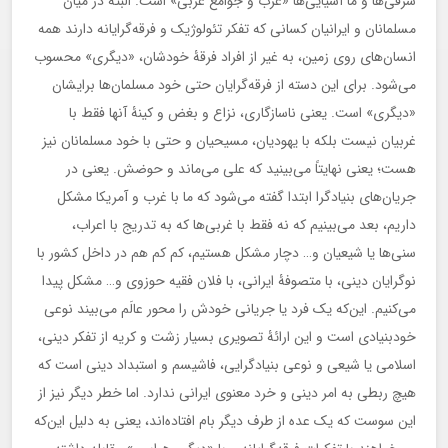
شرقی‌ها و ما آسیایی‌ها «غرب و جوامع غربی» است. البته در میان
مسلمانان و ایرانیان کسانی که تفکر تئولوژیک و فرقه‌گرایانه دارند همه
انسان‌های روی زمین، به غیر از افراد فرقۀ خودشان، «دیگری» محسوب
می‌شود. برای این دسته از فرقه‌گرایان حتی خود مسلمان‌ها برایشان
«دیگری» است. یعنی ناسازگاری، نزاع و بغض و کینۀ آنها فقط با
غربیان نیست بلکه با یهودیان، مسیحیان و حتی با خود مسلمانان نیز
هست؛ یعنی نهایتاً می‌بینید که علی می‌ماند و حوضش. یعنی در
جریان‌های بنیادگرا ابتدا گفته می‌شود که ما با غرب و آمریکا مشکل
داریم، بعد می‌بینیم که نه فقط با غربی‌ها که به تدریج با اعراب،
سنی‌ها یا شیعیان و… دچار مشکل هستیم، کم کم هم در داخل کشور با
نوگرایان دینی، با متصوفۀ ایرانی، با فلان فقیه حوزوی و… مشکل پیدا
می‌کنیم. این‌که یک فرد یا جریانی خودش را محور عالَم می‌بیند نوعی
خودبنیادی است و این ارائۀ تصویری بسیار زشت و کریه‌ از تفکر دینی،
اسلامی یا شیعی و نوعی بنیادگرایی، فاشیسم و استبداد دینی است که
هیچ ربطی به امر دینی و خرد معنوی ایرانی ندارد. اما خطر دیگر نیز از
این سوست که یک عده از طرف دیگر بام افتاده‌اند، یعنی به دلیل این‌که