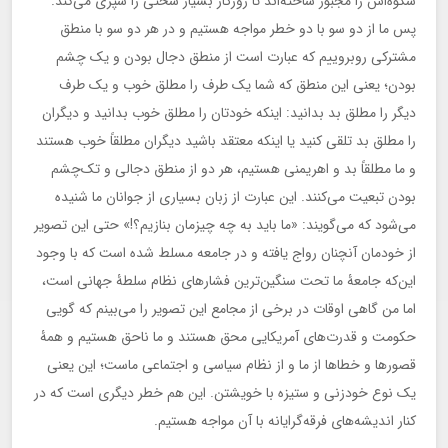
شکوه‌اش را مجبور ساخته‌اند تا روزگار بسیار سختی را سپری می‌کند.
پس ما از دو سو با دو خطر مواجه هستیم و در هر دو سو با منطق
مشترکی روبروییم که عبارت است از منطق دجال بودن و یک چشم
بودن؛ یعنی این منطق که شما یک طرف را مطلق خوب و یک طرف
دیگر را مطلق بد بدانید: اینکه خودتان را مطلق خوب بدانید و دیگران
را مطلق بد تلقی کنید یا اینکه معتقد باشید دیگران مطلقاً خوب هستند
و ما مطلقاً بد و اهریمنی هستیم، هر دو از منطق دجالی و تک‌چشم
بودن تبعیت می‌کنند. این عبارت از زبان بسیاری از جوانان ما شنیده
می‌شود که می‌گویند: «ما باید به چه چیزمان بنازیم؟!» حتی این تصویر
از خودمان آنچنان رواج یافته و در جامعه مسلط شده است که با وجود
این‌که جامعۀ ما تحت سنگین‌ترین فشار‌های نظام سلطۀ جهانی است،
اما من گاهی اوقات در برخی از مجامع این تصویر را می‌بینم که گویی
حکومت و قدرت‌های آمریکایی‌ محق هستند و ما ناحق هستیم و همۀ
قصورها و خطاها از ما و از نظام سیاسی و اجتماعی ماست؛ این یعنی
یک نوع خودزنی و ستیزه با خویشتن. این هم خطر دیگری است که در
کنار اندیشه‌های فرقه‌گرایانه با آن مواجه هستیم.