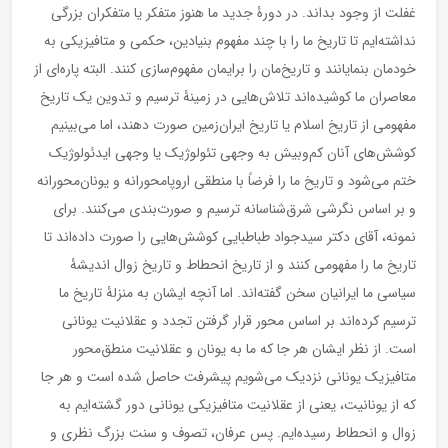
غفلت از وجود بداند. در دورۀ جدید ما هنوز متفکر یا متفکران بزرگی
نداشته‌ایم تا تاریخ ما را با چند مفهوم بنیادین، حکمی و متافیزیکی به
خودمان بنمایانند و تاریخ‌مان را برایمان مفهوم‌سازی کنند. البته پاره‌ای از
معاصران ما کوشیده‌اند تلاش‌هایی در زمینۀ ترسیم و تدوین یک تاریخ
مفهومی از تاریخ اسلام یا تاریخ ایران‌زمین صورت دهند، اما می‌بینیم
کوشش‌های آنان کم‌وبیش به وجهی تئولوژیک یا وجهی ایدئولوژیک
ختم می‌شود و تاریخ ما را فرضاً با منطقی اروپامحورانه و یونان‌محورانه
و بر اساس نگرشی شرق‌شناسانه ترسیم و صورت‌بندی می‌کنند. برای
نمونه، آقای دکتر سیدجواد طباطبایی کوشش‌هایی را صورت داده‌اند تا
تاریخ ما را مفهومی کنند و از تاریخ انحطاط و تاریخ زوال اندیشۀ
سیاسی ما ایرانیان سخن گفته‌اند. اما آنچه ایشان به منزلۀ تاریخ ما
ترسیم کرده‌اند بر اساس محور قرار گرفتن تجدد و عقلانیت یونانی
است. از نظر ایشان هر جا که ما به یونان و عقلانیت منطق‌محور
متافیزیک یونانی نزدیک می‌شویم پیشرفت حاصل شده است و هر جا
که از یونانیت، یعنی از عقلانیت متافیزیکی یونانی دور گشته‌ایم به
زوال و انحطاط رسیده‌ایم. پس عرفان، تصوف و سنت بزرگ نظری و