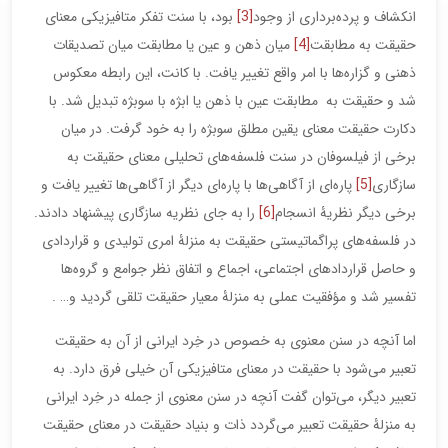
انکشاف و پرده‌برداری از وجود
[3]
بود، با سنت تفکر متافیزیکی معنای
حقیقت به مطابقت
[4]
میان ذهن و عین یا مطابقت میان تصدیقات
ذهنی و گزاره‌ها با امر واقع تغییر یافت. با کانت، این رابطه معکوس
شد و حقیقت به مطابقت عین با ذهن یا ابژه با سوبژه تبدیل شد. با
دکارت حقیقت معنای یقین مطلق سوبژه را به خود گرفت. در میان
برخی از فیلسوفان در سنت فلسفه‌های تحلیلی معنای حقیقت به
سازگاری
[5]
پاره‌ای از آگاهی‌ها با پاره‌ای دیگر از آگاهی‌ها تغییر یافت و
برخی دیگر نظریۀ انسجام
[6]
را به جای نظریه سازگاری پیشنهاد دادند.
در فلسفه‌های پراگماتیستی حقیقت به منزلۀ امری تولیدی و قراردادی
و حاصل قراردادهای اجتماعی، اجماع و اتفاق نظر جوامع و گروه‌ها
تفسیر شد و مؤفقیت عملی به منزلۀ معیار حقیقت تلقی گردید و… .
اما آنچه در سنن معنوی به خصوص در خِرد ایرانی از آن به حقیقت
تعبیر می‌شود با حقیقت در معنای متافیزیکی آن خیلی فرق دارد. به
تعبیر دیگر، می‌توان گفت آنچه در سنن معنوی از جمله در خِرد ایرانی
به منزلۀ حقیقت تعبیر می‌گردد ذات و بنیاد حقیقت در معنای حقیقت