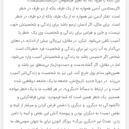
این نکته را افزود که، به تعبیر فیلسوفان اگزیستانسیالیست،
اگزیستانس آدمی همواره نه از یک طرف بلکه از دو طرف در خطر
است. تفکر آدمی نیز همواره نه از یک طرف بلکه از دو طرف در خطر
است. برای مثال، اگر انسان ترسو باشد برای زندگی و شخصیتش خوب
نیست، و جُبن و هراس برای زندگی و شخصیت وی یک خطر یا
آسیب تلقی می‌شود. لیکن، در مقابل، بی‌باکی بیش از اندازه، در معنای
بی‌گدار به آب زدن، نیز برای زندگی و شخصیت فرد خطرناک است.
شخص اگر خسیس باشد به زندگی و شخصیتش آسیب وارد می‌شود،
اما، در مقابل، اگر گشاده‌دست و دست‌ودل‌باز بی‌منطق نیز باشد و
همین‌طور مدام پول خرج کند، این نیز به شخصیت و زندگی‌اش آسیب
می‌زند. در دورۀ جدید تاریخ‌مان، جامعه ما یک جامعه دوقطبی ‌شده
است و در ارتباط با مسألۀ «دیگری»، در هر قطب، ما با یک خطر مواجه
هستیم. یک خطر همین است که شما فرمودید: نوعی فرقه‌گرایی و
ناگشودگی به دیگری، و دیگری را دشمن فرض کردن و سرشار از کینه و
بغض نسبت به دیگران بودن و پیوسته آتش این بغض و کینه را دامن
زدن. عمدتاً نیز «دیگری بزرگِ» روزگار کنونی برای ما جهان سومی‌ها، ما