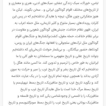
لباس، خوراک، سبک زندگی عشایر، سبک‌های ادبی، هنری و معماری و
از تاریخ‌های مختلف اقوام گوناگون ایرانی و… سخن بگویند. لیکن ما
هنوز متفکرانی چون هگل، نیچه یا هایدگر نداشته‌ایم که در پس این
کثراتِ رویدادهای بسیار متنوع و کثیر تاریخی، مثل حمله اعراب به
ایران، ظهور نظام خلافت، جنبش‌های گوناگون شعوبی و مقاومت در
برابر نظام خلافت، حمله مغول، کشت‌وکشتارها و جنگ‌های اقوام
گوناگون مثل ترک‌های سلجوقی یا افغانها، جنگ‌های ایران و روس،
کودتاها، حضور بیگانگان… و بی‌شمار حوادث تاریخی‌ای که داشته‌ایم
بتواند تاریخ عقلی و تاریخ مفهومی ما مسلمانان به طور کلی یا ما
ایرانیان به طور خاص را ترسیم و تدوین کند. ما کسی مانند هگل را
نداشته‌ایم که کل تاریخ بشر و کل تاریخ غرب را سیر و حرکت به سوی
آزادی بداند یا همچون نیچه تمام تاریخ غرب را در یک عبارت خلاصه
کند و بگوید تاریخ غرب و تاریخ متافیزیک، تاریخ بسط نیهیلیسم یا
تاریخ بسط مرگ خدا است یا مثل هایدگر تاریخ غرب و تاریخ
متافیزیک را با قسمی از وجود‌شناسی یکی کند و تاریخ فلسفه و
متافیزیک یونانی یعنی تاریخ غرب را تاریخِ بسط سوبژکتیویسم و تاریخ