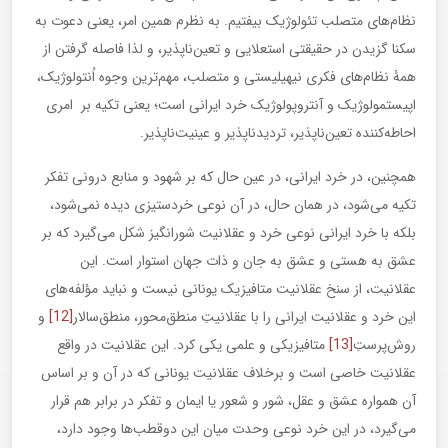
نظام‌های متصلب تئولوژیک بیفتیم. به نظرم همین امر، یعنی دعوت به
سکنا گزیدن در حقیقتی استعلایی و تعین‌ناپذیر، و لذا فاصله گرفتن از
همۀ نظام‌های فکری نیهیلیستی و متصلب، مهم‌ترین وجوه اُنتولوژیک،
اپیستمولوژیک و آنتروپولوژیک خرد ایرانی است؛ یعنی تکیه بر امری
احاطه‌کننده تعین‌ناپذیر، تردیدناپذیر و عینیت‌ناپذیر.
همچنین، در خرد ایرانی، در عین حال که بر شهود و منابع درونی تفکر
تکیه می‌شود، در همان حال، در آن نوعی خردستیزی دیده نمی‌شود،
بلکه با خرد ایرانی نوعی خرد و عقلانیت شورانگیز شکل می‌گیرد که بر
عشق به هستی و عشق به جان و ذات جهان استوار است. این
عقلانیت، از سنخ عقلانیت متافیزیک یونانی نیست و نباید مؤلفه‌های
این خرد و عقلانیت ایرانی را با عقلانیتِ منطق‌محور، منطق‌سالار
[12]
و
روش‌پرستِ
[13]
متافیزیکی و علمی یکی کرد. این عقلانیت در واقع
عقلانیت خاصی است و برخلاف عقلانیت یونانی که در آن و بر اساس
آن همواره عشق و عقل، شور و شعور یا ایمان و تفکر در برابر هم قرار
می‌گیرد، در این خرد نوعی وحدت میان این دوقطب‌ها وجود دارد،