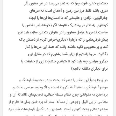
دستمان خالی ‌شود، چرا که به نظر می‌رسد در امر معنوی اگر
مرزی باشد فقط مرز بین زمین و آسمان است نه مرزهای
جغرافیایی، نژادی و عقیدتی که ما انسان‌ها آن‌ها را ایجاد
کرده‌ایم. به نظر می‌رسد یک هنرمند اگر بخواهد امر مقدس یا
ساحتِ قدس یا عوامل معنوی را در هنرش متجلی سازد، باید این
پیش‌فرض‌هایی را که دربارۀ «دیگری»عرض کردم از ذهنش پاک
کند و بر معنویتی تکیه داشته باشد که همۀ این مرزها را کنار
بگذارد. می‌خواستیم از زبان شما بشنویم که در مقابل این
دیگری‌هراسی چه باید کرد تا بتوانیم چشم‌اندازی از حقیقت را
برای دیگران داشته باشیم؟
در اینجا بدواً این تذکار را دهم که بحث ما در محدودۀ فرهنگ و
مواجهۀ فرهنگی با مقولۀ «دیگری» است؛ و الّا وجوه سیاسی بحث و
پرداختن به مقولاتی چون نظام سلطۀ جهانی، تحریم‌های ظالمانۀ آن و
مطالبی از این قبیل وجوهی از مسأله است که پرداختن بدان‌ها خارج از
محدوده‌های بحث کنونی است. همچنین، در تکمیل فرمایشات شما باید