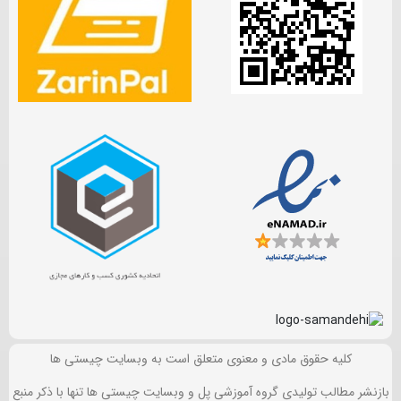
کلیه حقوق مادی و معنوی متعلق است به وبسایت چیستی ها
بازنشر مطالب تولیدی گروه آموزشی پل و وبسایت چیستی ها تنها با ذکر منبع