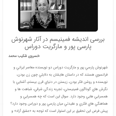
بررسی انديشه فمينيسم در آثار شهرنوش
پارسی پور و مارگريت دوراس
خسروی شكيب محمد
شهرنوش پارسي پور و مارگريت دوراس دو نويسنده معاصر ايراني و
فرانسوي هستند که در داستان هايشان به دلايلي چون زن بودن،
نويسنده و روشن فکر بودن، زيستن در دنياي قرن بيستم، آشنايي با
نگرش هاي گوناگون فمينيستي، تجربه زندگي شرقي، شباهت ها و
همسرايي هايي وجود دارد. سوال اين است که چه همسرايي و
هماهنگي هاي فکري و عقيدتي ميان پارسي پور و دوراس وجود دارد؟
پيش فرض اين تحقيق بر اين استوار است که توجه به «عشق آزاد» و