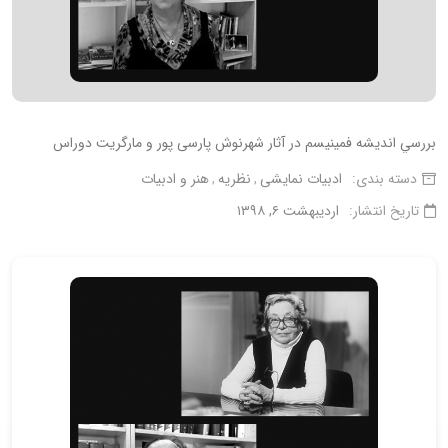
بررسي انديشه فمينيسم در آثار شهرنوش پارسی پور و مارگريت دوراس
دسته بندی:
ادبیات نمایشی
نظریه
هنر و ادبیات
تاریخ انتشار:
اردیبهشت ۶, ۱۳۹۸