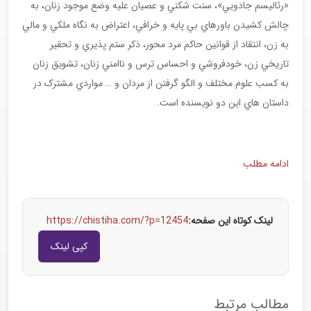
«رئاليسم جادويي»، سنت شکني و عصيان عليه وضع موجود زنان، به
چالش کشيدن باورهاي بي پايه و خرافي، اعتراض به نگاه ملکي و مالي
به زن، انتقاد از قوانين حاکم مرد محور، ذکر ستم پذيري و تحقير
تاريخي زن، خودفروشي و احساس ترس و ناامني زنان، تشويق زنان
به کسب علوم مختلف و الگو گرفتن از مردان و … مواردي مشترک در
داستان هاي اين دو نويسنده است.
ادامه مطلب
لینک کوتاه این صفحه:
https://chistiha.com/?p=12454
کپی لینک
مطالب مرتبط