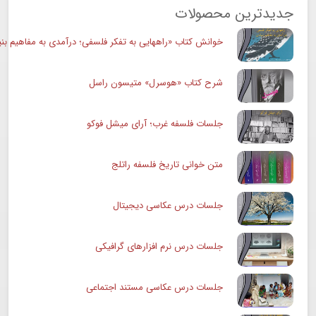
جدیدترین محصولات
خوانش کتاب «راههایی به تفکر فلسفی؛ درآمدی به مفاهیم بنی
شرح کتاب «هوسرل» متیسون راسل
جلسات فلسفه غرب؛ آرای میشل فوکو
متن خوانی تاریخ فلسفه راتلج
جلسات درس عکاسی دیجیتال
جلسات درس نرم افزارهای گرافیکی
جلسات درس عکاسی مستند اجتماعی