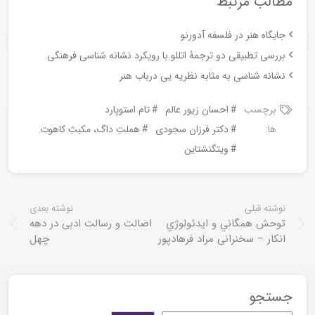
مطالب مرتبط
جایگاه هنر در فلسفه آدورنو
بررسی تطبیقی دو ترجمۀ اتللو با رویکرد نشانه شناسی فرهنگی
نشانه شناسی به مثابه نظریه یی درباب هنر
برچسب
احسان زیور عالم
تام استوپارد
ها:
دکتر فرزان سجودی
هملتِ داگ، مکبثِ کاهوت
ویتگنشتاین
نوشته قبلی
نوشته بعدی
توحش همگاني و ايدئولوژي
اصالت و رسالت ادبی در دهه
انكار – سخنرانی مراد فرهادپور
چهل
جستجو