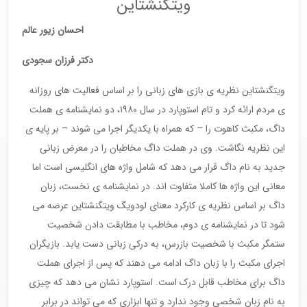
ویتگنشتاین
احسان زیور عالم
دکتر فرزان سجودی
ويتگنشتاین نظریه ی بازی های زبانی را بر اساس فعالیت های روزانه
ی مردم ارائه کرد و تام استوپارد در سال ۱۹۸۰، دو نمایشنامه ی هملت
داگ، مکبث کاهوت را – که همراه با یکدیگر اجرا می شوند – بر پایه ی
این نظریه نگاشت. وی در هملت داگ مخاطبان را در معرض زبانی
جدید به نام داگ قرار می دهد که شامل واژه های انگلیسی است اما
معانی این واژه ها کاملا متفاوت اند. در نمایشنامه ی نخست، زبان
داگ بر اساس نظریه ی کارکرد معنای لودویگ ویتگنشتاین عرضه می
شود تا در نمایشنامه ی دوم، مخاطب با مطابقت دادن شخصیت
ستمگر مکبث با شخصیت بازرس، به درکی زبانی دست یابد. بازیگران
اجرای مکبث را با زبان داگ ادامه می دهند که پس از اجرای هملت
داگ برای مخاطب قابل درک است. استوپارد نشان می دهد که چیزی
به نام زبان شخصی وجود ندارد و تنها ابزاری که می تواند در برابر