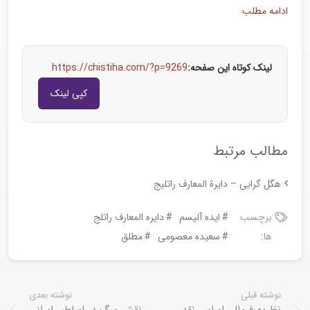
ادامه مطلب
لینک کوتاه این صفحه:
https://chistiha.com/?p=9269
کپی لینک
مطالب مرتبط
هگل گرایی – دایرة المعارف راتلیج
برچسب
ایده آلیسم
دایره المعارف راتلج
ها:
سعیده معصومی
مطلق
نوشته قبلی
نوشته بعدی
نظریه فرمال، اساس نقد،
نقش سگ در اساطیر ایرانی