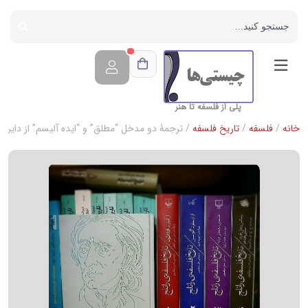
پلی از فلسفه تا هنر
خانه
/
فلسفه
/
تاریخ فلسفه
/ ترجمۀ دو مدخل “مطلق” و “ایده آلیسم” از دایره