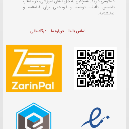
دسترسی دارید. همچنین به جزوه های آموزشی، درسگفتار،
تلخیص، تألیف، ترجمه، و اتودهایی برای
فیلمنامه و
نمایشنامه.
تماس با ما
درباره ما
درگاه مالی