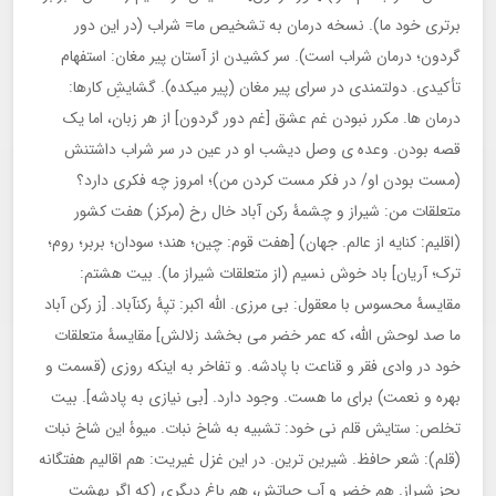
برتری خود ما). نسخه درمان به تشخیص ما= شراب (در این دور
گردون؛ درمان شراب است). سر کشیدن از آستان پیر مغان: استفهام
تأکیدی. دولتمندی در سرای پیر مغان (پیر میکده). گشایشِ کارها:
درمان ها. مکرر نبودن غم عشق [غم دور گردون] از هر زبان، اما یک
قصه بودن. وعده ی وصل دیشب او در عین در سر شراب داشتنش
(مست بودن او/ در فکر مست کردن من)؛ امروز چه فکری دارد؟
متعلقات من: شیراز و چشمۀ رکن آباد خال رخ (مرکز) هفت کشور
(اقلیم: کنایه از عالم. جهان) [هفت قوم: چین؛ هند؛ سودان؛ بربر؛ روم؛
ترک؛ آریان] باد خوش نسیم (از متعلقات شیراز ما). بیت هشتم:
مقایسۀ محسوس با معقول: بی مرزی. الله اکبر: تپۀ رکنآباد. [ز رکن آباد
ما صد لوحش الله، که عمر خضر می بخشد زلالش] مقایسۀ متعلقات
خود در وادی فقر و قناعت با پادشه. و تفاخر به اینکه روزی (قسمت و
بهره و نعمت) برای ما هست. وجود دارد. [بی نیازی به پادشه]. بیت
تخلص: ستایش قلم نی خود: تشبیه به شاخ نبات. میوۀ این شاخ نبات
(قلم): شعر حافظ. شیرین ترین. در این غزل غیریت: هم اقالیم هفتگانه
بجز شیراز. هم خضر و آب حیاتش، هم باغ دیگری (که اگر بهشت