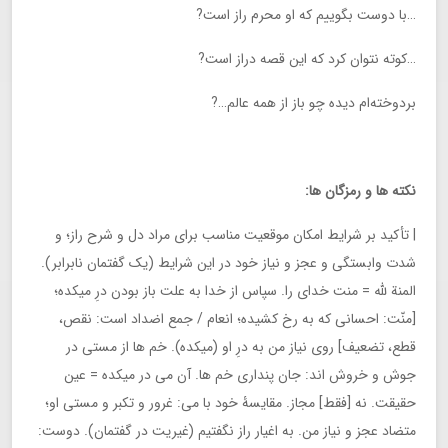
…با دوست بگوییم که او محرم راز است?
…کوته نتوان کرد که این قصه دراز است?
بردوخته‌ام دیده چو باز از همه عالم…?
نکته ها و رمزگان ها:
| تأکید بر شرایط امکان موقعیت مناسب برای مراد دل و شرح راز؛ و
شدت وابستگی و عجز و نیاز خود در این شرایط (یک گفتمان نابرابر).
المنة لله = منت خدای را. سپاس از خدا به علت باز بودن درِ میکده؛
[منّت: احسانی که به رخ کشیده؛ انعام / جمع اضداد است: نقص،
قطع، تضعیف] روی نیاز من به درِ او (میکده). خم ها از مستی در
جوش و خروش اند: جان پنداری خم ها. آن می در میکده = عین
حقیقت. نه [فقط] مجاز. مقایسۀ خود با می: غرور و تکبر و مستی او؛
متضاد عجز و نیاز من. به اغیار راز نگفتیم (غیریت در گفتمان). دوست: