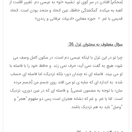
[محکم] افتادن در سر کوی تو. تشبیه «تو» به عیسی دم. تغییر اقامت از
کعبه به میکده. گمگشتگی حافظ، عین اتحاد و متحد بودن است. اتحاد
قدیمی با غم. = حوزه معناییِ «ادبیات عرفانی و رندی»
سؤال معطوف به محتوای غزل 36:
چرا تو در این غزل با اینکه عیسی دم است، در سکون کامل وصف می
شود؛ هیچ به گفت نمی آید؛ حرف نمی زند. و حافظ خود را با فاصله با
او می بیند. فاصله ای نه چندان دور؛ بلکه نزدیک؛ اما فاصله ای حساب
شده. به اندازه ای که سایه ی تو می افتد روی جسم من [جسم مرده
سان؛ با توجه به مضمون ضمنی]. و فاصله ای که در عین دوری، نزدیک
است. امّا با غم. و غم که نشانه هجران است پس دو مفهومِ “هجر” و
“وصل” باید به هم نزدیک باشند.