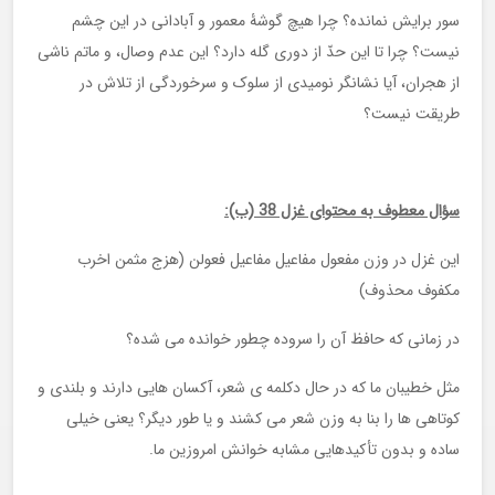
سور برایش نمانده؟ چرا هیچ گوشۀ معمور و آبادانی در این چشم
نیست؟ چرا تا این حدّ از دوری گله دارد؟ این عدم وصال، و ماتم ناشی
از هجران، آیا نشانگر نومیدی از سلوک و سرخوردگی از تلاش در
طریقت نیست؟
سؤال معطوف به محتوای غزل 38 (ب):
این غزل در وزن مفعول مفاعیل مفاعیل فعولن (هزج مثمن اخرب
مکفوف محذوف)
در زمانی که حافظ آن را سروده چطور خوانده می شده؟
مثل خطیبان ما که در حال دکلمه ی شعر، آکسان هایی دارند و بلندی و
کوتاهی ها را بنا به وزن شعر می کشند و یا طور دیگر؟ یعنی خیلی
ساده و بدون تأکیدهایی مشابه خوانش امروزین ما.