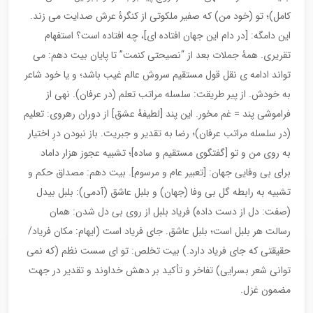
کامل)؛ تو (خود من) که صفیر ملکوتی از کنگرۀ عرش صدایت می زند.
این دامگه: [در دام این جهان افتاده ای]، چه افتاده است؟ استفهام
تقریری. همۀ جملات بعد از “نصیحتی کنمت” تا پایان بیت دهم: می
تواند ادامه ی نقل قول مستقیم سروش عالم غیب باشد؛ و یا خود شاعر
به خودش. از پیر طریقت: سلسله مراتب تعلم (در عرفان). نهی از
فراموشی پند = غم مخور. این پند [لطیفۀ عشق] از دوران رهروی: تعلیم
(در سلسله مراتب عرفان)؛ رضا به تقدیر و جبریت. باز نبودن درِ اختیار
به روی من و تو [گفتگوی مستقیم و ساده]؛ تشبیه عجوز هزار داماد
برای بی وفایی جهان: [تعبیر عام و مرسوم]. بیت دهم: مصداق حکم و
تشبیه به رابطه گل بی وفا (جهان) و بلبل عاشق (آدمی): بلبل بیدل
(صفت: دل از دست داده) فریاد بلبل از روی بی دل شدن: همان
رسالت هر بلبل است؛ بلبل عاشق. جای فریاد است (ایهام: مکان فریاد/
حقیقتی که جای فریاد دارد.) بیت تخلص: تو ای سست نظم (که نمی
توانی شعر بسرایی) تفاخر و تأکید بر دهش خداوند و تقدیر در جهت
مضمون غزل.