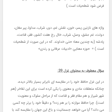
فرض شود شطحیات است.)
واژه های نازنین پسر، خون، نقش غم، دور، شراب، مداوا، پیر مغان،
دولت، غم عشق، وصل، شراب، خال رخ هفت کشور، فقر، قناعت،
پادشه (به چندین معنا؛ حتی خداوند. که در این صورت از شطحیات
است.) = حوزه معناییِ «ادبیات عرفانی و رندی»
سؤال معطوف به محتوای غزل 39:
در این غزل حافظ خود را در مقایسه ای نابرابر بسیار بالاتر دیده،
چنانکه متعلقات مادی و معنوی را یکی کرده است برای این تفاخر (هم
شهر شیراز و هم مقام فقر و قناعت که از مراحل سلوک و معنویت
است). چرا حافظ موازنه را بر هم زده؟ و دقیقاً خود را برتر چه کسی
می داند؟ آیا می خواهد جسمانیت و باغ این جهان را مقایسه کند با