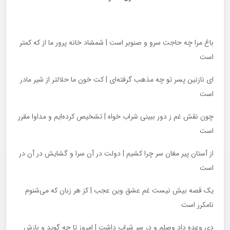
باغ مرا چه حاجت سرو و صنوبر است | شمشاد خانه پرور ما از که کمتر
است
ای نازنین پسر تو چه مذهب گرفته‌ای | کت خون ما حلالتر از شیر مادر
است
چون نقش غم ز دور ببینی شراب خواه | تشخیص کرده‌ایم و مداوا مقرر
است
از آستان پیر مغان سر چرا کشیم | دولت در آن سرا و گشایش در آن در
است
یک قصه بیش نیست غم عشق وین عجب | کز هر زبان که می‌شنوم
نامکرر است
دی وعده داد وصلم و در سر شراب داشت | امروز تا چه گوید و بازش