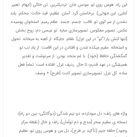
این راه: هوس روی تو. مونس جان: نزدیکترین. تن خاکی (ایهام. تعبیر
کنایی: این جهانی). برخاستن گرد: آسان. عظیم: قید حالت: محکم. بلند
نشدن از سر کوی تو. قالب: جسم. جسد. عظم رمیم: استخوان پوسیده.
عکس: تصویر معکوس. تصویرسازی سایه. تو عیسی دم: روح بخش
[تنها کنش یار/”تو” در این غزل]. مُقام: جایگاه. از کعبه به میخانه: تحول
و استحاله. مقیم میکده شدن و افتادن در این اقامت: از یادِ لب تو.
گمگشتگی حافظ (خود). با غم متحد بودن: از سرنوشت و تقدیر
همیشگی در عهد قدیم؛ تا حال. ردیف غزل: افتاده است: تماماً فعل
ساده. کل غزل: تصویرسازی تصویر ثابت [طرح] + وصف.
واژه های زلف؛ دل سودازده، دو نیم شدگی (دوگانگی؛ بین دو راه)،
نسخه ی سقیم سِحر [مدح و ذم توأمان]، زلف و خال (نقطه مرکز
وجود) حلقه جیم (تأکید بر طرح)، دل من و هوس روی تو، عظیم