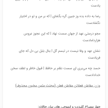
یادست
رضا به داده بده وز جبین گره بگشای | که بر من و تو در اختیار
نگشادست
مجو درستی عهد از جهان سست نهاد | که این عجوز عروس
هزاردامادست
نشان عهد و وفا نیست در تبسم گل | بنال بلبل بی دل که جای
فریادست
حسد چه می‌بری ای سست نظم بر حافظ | قبول خاطر و لطف سخن
خدادادست
وزن: مفاعلن فعلاتن مفاعلن فعلن (مجتث مثمن مخبون محذوف)
چهار مصراع کلیدی؛ و ایموجی های بیان حالات: