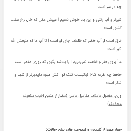
چه در سر است
شیراز و آب رکنی و این باد خوش نسیم | عیبش مکن که خال رخ هفت
کشور است
فرق است از آب خضر که ظلمات جای او است | تا آب ما که منبعش الله
اکبر است
ما آبروی فقر و قناعت نمی‌بریم | با پادشه بگوی که روزی مقدر است
حافظ چه طرفه شاخ نباتیست کلک تو | کش میوه دلپذیرتر از شهد و
شکر است
وزن: مفعول فاعلات مفاعیل فاعلن (مضارع مثمن اخرب مکفوف
محذوف)
چهار مصراع کلیدی؛ و ایموجی های بیان حالات: