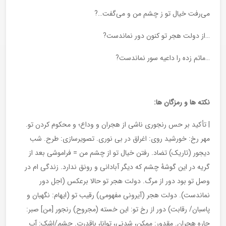
می‌رفت خیال تو ز چشم من و می‌گفت…?
…از دولت هجر تو کنون دور نماندست?
…ماتم زده را داعیه سور نماندست?
نکته ها و رمزگان ها:
| تأکید بر حس رنجوری ناشی از هجران و وداع؛ و محکوم کردن تو.
مهر رخ: خورشید روی: اغراق در بی نوری. تصویرسازی: طرح. شب
دیجور (تاریک) تضاد. رفتن خیال تو از چشم من = فراموشی بعد از
گریه در این گوشۀ چشم که دیگر آبادانی و رونق ندارد. زندگی ام در
وصل تو بود دور از مرگ. دولت هجر تو حالا برعکس (اجل دور
نماندست). دولت هجر (آیرونی مفهومی) رقیب تو (ایهام: نگهبان و
پاسبان/ رقابت) دور از رخ تو: این خسته (مجروح) رنجور [من] صبر:
چاره هجران. مقدور: ممکن، شدنی، توانا، باقدرت. چشم/اشک: آب