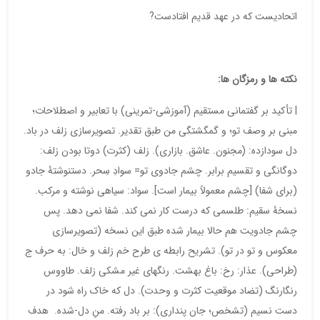
اتحادیست که در عهد قدیم افتادست?
نکته ها و رمزگان ها:
| تأکید بر گفتمانی مستقیم (آموزشی-تمرینی) با تعابیر و اصطلاحات؛
مبنی بر وصف تو؛ و گمگشتگی من طبق تقدیر. تصویرسازی زلف در باد.
دل سودازده: (مجنون. عاشق. بازاری). زلف (کثرت) دوتا بودن زلف:
دوگانگی و تقسیم برابر. چشم جادوی تو= سوادِ سِحر. دستنوشتۀ جادو
(برای شفا) [چشم معمولاً بیمار است]. سواد: سیاهی نوشته و مرکب.
نسخۀ سقیم: طلسمی که درست کار نمی کند. شفا نمی دهد. پس
چشم جادویت هم حالا بیمار شده طبق این نسخه (تصویرسازی
معکوس و تو در تو). تشریح رابطه ی طرح خم زلف و خال: به حرف ج
(طراحی). عذار: رخ: باغ بهشت. رنگهای غیر مشکی زلف. طاووس
رنگارنگ (تضاد موقعیت کثرت و وحدت). دل که خاک راه شود در
دست نسیم (تشخص؛ جان پنداری): بر باد رفته. منِ دل-شده. هدف