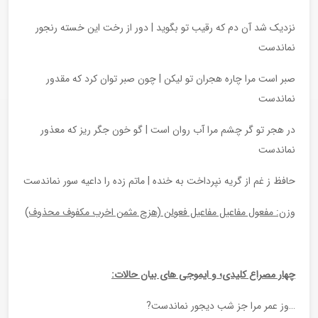
نزدیک شد آن دم که رقیب تو بگوید | دور از رخت این خسته رنجور
نماندست
صبر است مرا چاره هجران تو لیکن | چون صبر توان کرد که مقدور
نماندست
در هجر تو گر چشم مرا آب روان است | گو خون جگر ریز که معذور
نماندست
حافظ ز غم از گریه نپرداخت به خنده | ماتم زده را داعیه سور نماندست
وزن: مفعول مفاعیل مفاعیل فعولن (هزج مثمن اخرب مکفوف محذوف)
چهار مصراع کلیدی؛ و ایموجی های بیان حالات:
…وز عمر مرا جز شب دیجور نماندست?