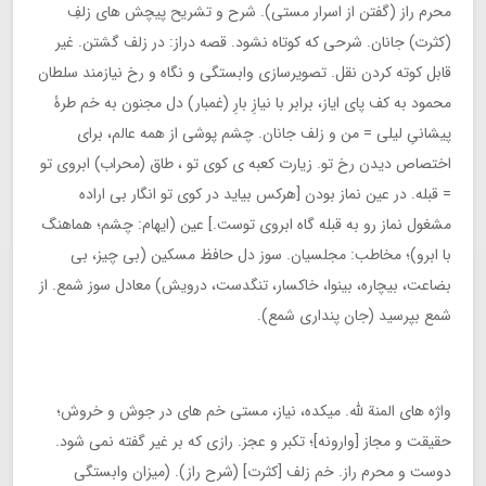
محرم راز (گفتن از اسرار مستی). شرح و تشریح پیچش های زلفِ
(کثرت) جانان. شرحی که کوتاه نشود. قصه دراز: در زلف گشتن. غیر
قابل کوته کردن نقل. تصویرسازی وابستگی و نگاه و رخ نیازمند سلطان
محمود به کف پای ایاز، برابر با نیازِ بارِ (غمبار) دل مجنون به خم طرۀ
پیشانیِ لیلی = من و زلف جانان. چشم پوشی از همه عالم، برای
اختصاص دیدن رخ تو. زیارت کعبه ی کوی تو ، طاق (محراب) ابروی تو
= قبله. در عین نماز بودن [هرکس بیاید در کوی تو انگار بی اراده
مشغول نماز رو به قبله گاه ابروی توست.] عین (ایهام: چشم؛ هماهنگ
با ابرو)؛ مخاطب: مجلسیان. سوز دل حافظ مسکین (بی چیز، بی
بضاعت، بیچاره، بینوا، خاکسار، تنگدست، درویش) معادل سوز شمع. از
شمع بپرسید (جان پنداری شمع).
واژه های المنة لله. میکده، نیاز، مستی خم های در جوش و خروش؛
حقیقت و مجاز [وارونه]؛ تکبر و عجز. رازی که بر غیر گفته نمی شود.
دوست و محرم راز. خم زلف [کثرت] (شرح راز). (میزان وابستگی