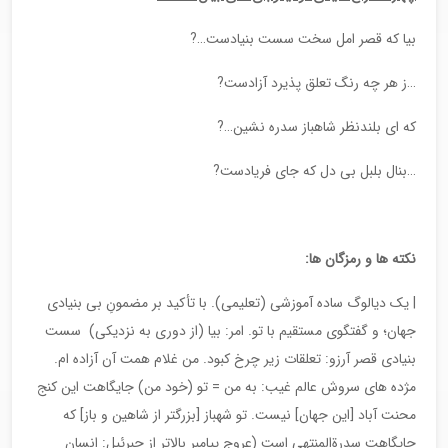
بیا که قصر امل سخت سست بنیادست…?
…ز هر چه رنگ تعلق پذیرد آزادست?
که ای بلندنظر شاهباز سدره نشین…?
…بنال بلبل بی دل که جای فریادست?
نکته ها و رمزگان ها:
| یک دیالوگ ساده آموزشی (تعلیمی). با تأکید بر مضمونِ بی بنیادی
جهان؛ و گفتگوی مستقیم با تو. امر: بیا (از دوری به نزدیکی) سست
بنیادی قصر آرزو: تعلقات زیر چرخ کبود. من غلام همت آن آزاده ام.
مژده های سروش عالم غیب: به من = تو (خود من) جایگاهت این کنج
محنت آباد [این جهان] نیست. تو شهباز [بزرگتر از شاهین و باز] که
جایگاهت سدرةالمنتهی است (عروج پیامبر بالاتر از جبرئیل: انسان