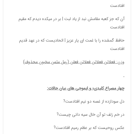
افتادست
آن که جز کعبه مقامش نبد از یاد لبت | بر در میکده دیدم که مقیم
افتادست
حافظ گمشده را با غمت ای یار عزیز | اتحادیست که در عهد قدیم
افتادست
وزن: فعلاتن فعلاتن فعلاتن فعلن (رمل مثمن مخبون محذوف)
چهار مصراع کلیدی؛ و ایموجی های بیان حالات:
دل سودازده از غصه دو نیم افتادست?
در خم زلف تو آن خال سیه دانی چیست?
عکس روحیست که بر عظم رمیم افتادست?