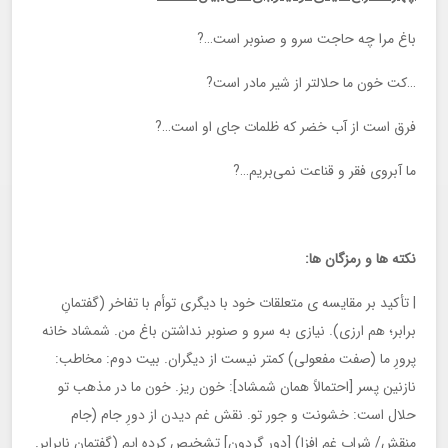
باغ مرا چه حاجت سرو و صنوبر است…?
…کت خون ما حلالتر از شیر مادر است?
فرق است از آب خضر که ظلمات جای او است…?
ما آبروی فقر و قناعت نمی‌بریم…?
نکته ها و رمزگان ها:
| تأکید بر مقایسه ی متعلقات خود با دیگری توأم با تفاخر (گفتمانِ
برابر؛ هم ارزی). نیازی به سرو و صنوبر نداشتن باغ من. شمشاد خانه
پرورِ ما (صفت مفعولی) کمتر نیست از دیگران. بیت دوم: مخاطب:
نازنین پسر [احتمالاً همان شمشاد]: خون ریز. خون ما در مذهب تو
حلال است: خشونت و جور تو. نقش غم دیدن از دورِ جام (جام
منقش/ شراب غم افزا) [دور گردون] تشخیص کرده ایم (گفتمان نابرابر.