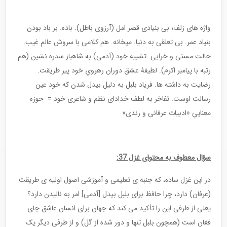
واژه های زلف؛ بی بنیادی قصر امل (آرزوی باطل). باده. بر باد بودن
بنیاد عمر. بی تعلقی به دنیا. میخانه. هم کلامی با سروش عالم غیب.
حالت مستی و خرابی. تشبیه خود (آدمی) به شاهباز سدره نشین (هم
رتبه با پیامبر اکرم). لطیفۀ عشق دوران رهرویِ خود پیر طریقت.
رضایت به داشته ها. فریاد بلبل به دلیل بیدل شدن که خود عین
رسالت اوست. تفاخر به لطف خدادای نظم و شاعری خود = حوزه
معناییِ «ادبیات عرفانی و رندی»
سؤال معطوف به محتوای غزل 37:
در این غزل ساده، که جنبه ی تعلیمی و آموزشی اصول اولیه ی طریقت
(عرفان) دارد، چرا حافظ برای بلبل بیدل [آدمی] امر به نالیدن دارد؟
یعنی از طرفی این را تأکید می کند که جهان برای انسان عاشق جای
فغان است (همچون بلبل تنها و دور شده از گل) و از طرفی دیگر یک