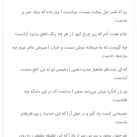
بیا که قصر امل سخت سست بنیادست | بیار باده که بنیاد عمر بر
بادست
غلام همت آنم که زیر چرخ کبود | ز هر چه رنگ تعلق پذیرد آزادست
چه گویمت که به میخانه دوش مست و خراب | سروش عالم غیبم چه
مژده‌ها دادست
که ای بلندنظر شاهباز سدره نشین | نشیمن تو نه این کنج محنت
آبادست
تو را ز کنگره عرش می‌زنند صفیر | ندانمت که در این دامگه چه
افتادست
نصیحتی کنمت یاد گیر و در عمل آر | که این حدیث ز پیر طریقتم
یادست
غم جهان مخور و پند من مبر از یاد | که این لطیفه عشقم ز ره روی