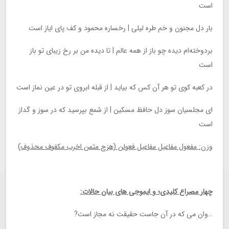
است
بار دل مجنون و خم طره لیلی | رخساره محمود و کف پای ایاز است
بردوخته‌ام دیده چو باز از همه عالم | تا دیده من بر رخ زیبای تو باز
است
در کعبه کوی تو هر آن کس که بیاید | از قبله ابروی تو در عین نماز است
ای مجلسیان سوز دل حافظ مسکین | از شمع بپرسید که در سوز و گداز
است
وزن: مفعول مفاعیل مفاعیل فعولن (هزج مثمن اخرب مکفوف محذوف)
چهار مصراع کلیدی؛ و ایموجی های بیان حالات:
…وان می که در آن جاست حقیقت نه مجاز است?