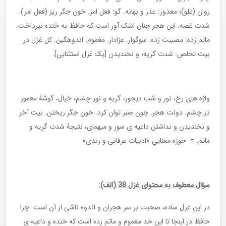
روان (غلو)؛ معذور: عذر و بهانه. گو: فعل امر. خون جگر ریز (فعل امر).
شدت غصه. این هجر چنان اشک آور است که حافظ به خنده نپرداخت.
ماتم زده: مصیبت زده. سوگوار. عزادار. مغموم. اندوهگین. کل غزل در
بیت تخلص: شدت گریه؛ و نخندیدن [یک غزل استثنایی].
واژه های رخ، نور و شب دیجور، گریه و نور چشم، خیال، گوشۀ معمور
در چشم. دولت هجر. چون صبر توان کرد. خون جگر ریختن. بیت آخر
و نخندیدن و نداشتن داعیه ی سور و میهمای، نتیجۀ شدت گریه و
ماتم. = حوزه معناییِ «ادبیات عرفانی و رندی»
سؤال معطوف به محتوای غزل 38 (الف):
در این غزل ساده، صحبت بر سر هجران و اندوه ناشی از آن است. چرا
حافظ در اینجا تا این حد مغموم و ماتم زده است که خنده و داعیه ی