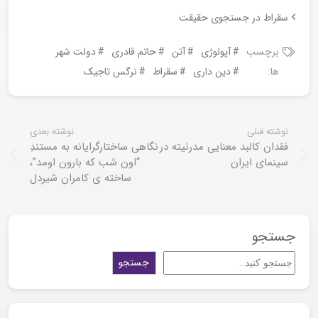
سقراط در جست‏جوى حقيقت
برچسب
آپولوژی
آتن
حاتم قادری
دولت شهر
ها:
دین داری
سقراط
نرگس تاجیک
نوشته قبلی
نوشته بعدی
فقدان کالبد معنایی مدرنیته در
نگاهی ساختارگرایانه به مستندِ
سینمای ایران
“اون شب که بارون اومد”،
ساخته ی کامران شیردل
جستجو
جستجو