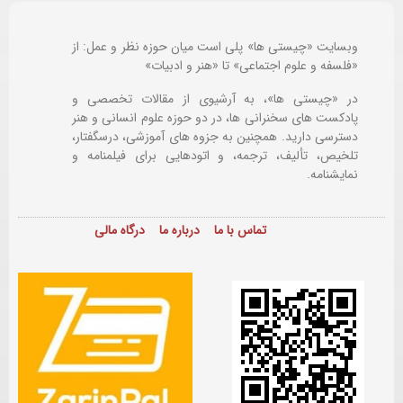
وبسایت «چیستی ها» پلی است میان حوزه نظر و عمل: از
«فلسفه و علوم اجتماعی» تا «هنر و ادبیات»
در «چیستی ها»، به آرشیوی از مقالات تخصصی و
پادکست های سخنرانی ها، در دو حوزه علوم انسانی و هنر
دسترسی دارید. همچنین به جزوه های آموزشی، درسگفتار،
تلخیص، تألیف، ترجمه، و اتودهایی برای
فیلمنامه و
نمایشنامه.
تماس با ما
درباره ما
درگاه مالی