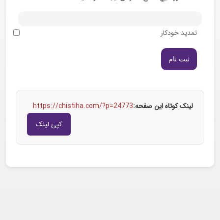
تمدید خودکار
لینک کوتاه این صفحه:
https://chistiha.com/?p=24773
کپی لینک