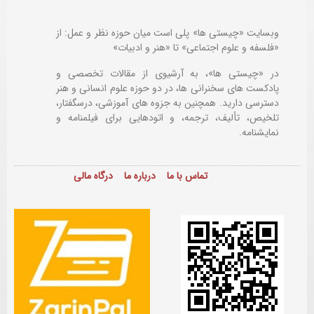
وبسایت «چیستی ها» پلی است میان حوزه نظر و عمل: از
«فلسفه و علوم اجتماعی» تا «هنر و ادبیات»
در «چیستی ها»، به آرشیوی از مقالات تخصصی و
پادکست های سخنرانی ها، در دو حوزه علوم انسانی و هنر
دسترسی دارید. همچنین به جزوه های آموزشی، درسگفتار،
تلخیص، تألیف، ترجمه، و اتودهایی برای
فیلمنامه و
نمایشنامه.
تماس با ما
درباره ما
درگاه مالی