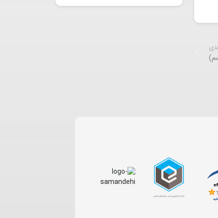
عدی
م)