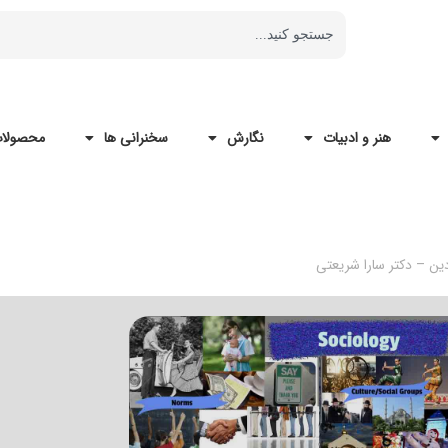
هنر و ادبیات
نگارش
سخنرانی ها
محصولات
ن – دکتر سارا شریعتی