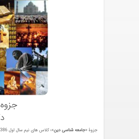
جزوه 
دک
جزوۀ «
جامعه شناسی دین
»؛ کلاس های نیم سال اول 1386 – 1395