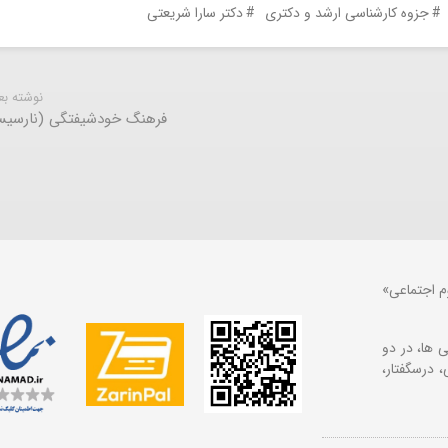
جزوه کارشناسی ارشد و دکتری
دکتر سارا شریعتی
نوشته ب
فرهنگ خودشیفتگی (نارسیس
م اجتماعی»
 ها، در دو
 درسگفتار،