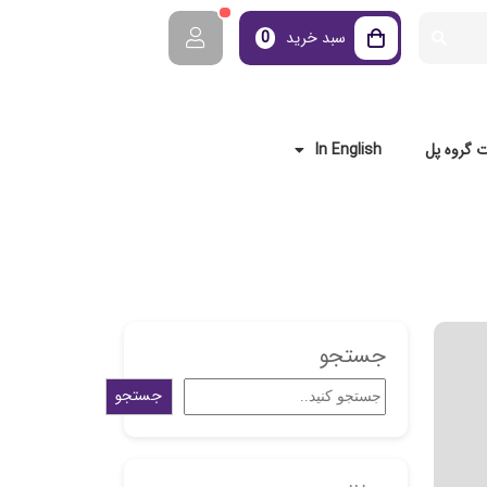
سبد خرید
0
 گروه پل
In English
جستجو
جستجو