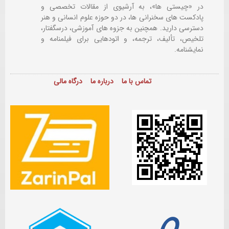
در «چیستی ها»، به آرشیوی از مقالات تخصصی و
پادکست های سخنرانی ها، در دو حوزه علوم انسانی و هنر
دسترسی دارید. همچنین به جزوه های آموزشی، درسگفتار،
تلخیص، تألیف، ترجمه، و اتودهایی برای
فیلمنامه و
نمایشنامه.
تماس با ما
درباره ما
درگاه مالی