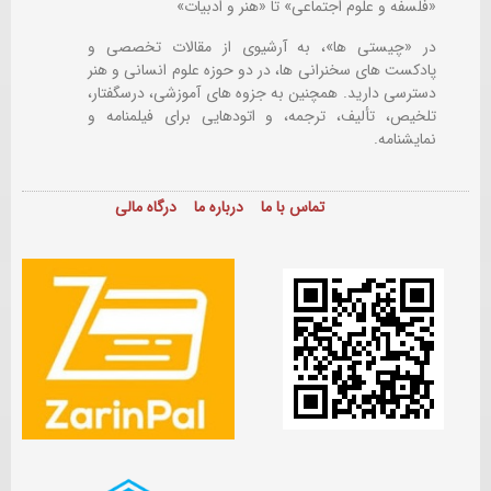
«فلسفه و علوم اجتماعی» تا «هنر و ادبیات»
در «چیستی ها»، به آرشیوی از مقالات تخصصی و
پادکست های سخنرانی ها، در دو حوزه علوم انسانی و هنر
دسترسی دارید. همچنین به جزوه های آموزشی، درسگفتار،
تلخیص، تألیف، ترجمه، و اتودهایی برای
فیلمنامه و
نمایشنامه.
تماس با ما
درباره ما
درگاه مالی