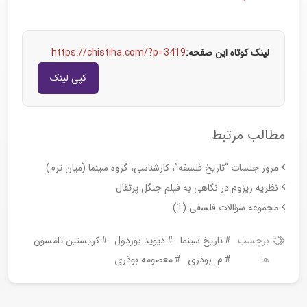
لینک کوتاه این صفحه:
https://chistiha.com/?p=3419
کپی لینک
مطالب مرتبط
مرور جلسات “تاریخ فلسفه”، کارشناسی، گروه سینما (میان ترم)
نظریه ریزوم در نگاهی به فیلم جنگل پرتقال
مجموعه سؤالات فلسفی (1)
برچسب
تاریخ سینما
دیوید بوردول
کریستین تامسون
ها:
م. بوذری
معصومه بوذری