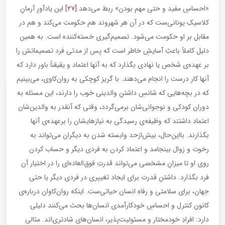
«احساسِ مفید و حتی مهم بودن» ربط می‌دهد.
[۲۷]
این یادآورِ آرمانِ
کلاسیکِ یونانی‌ست که در آن هر شهروند هم حکومت می‌کند و هم در
مقابل بر او حکومت می‌شود. تصمیم‌گیری خسته‌کننده است. به همین
دلیل کاملاً باعثِ آسایشِ خاطر است که پس از مدتی فرد تصمیماتش را
بر عهده‌ی شخص یا نهادی بگذارد که به آنها اعتماد و یقیقناً باور دارد که
آنها کار درست را انجام می‌دهند. با گریز کوچکی به روان‌کاوی، می‌بینیم
که در بچه‌هایی که شانسِ داشتنِ والدینی خوب را دارند، این مسئله به
دوران کودکی و نوجوانی‌شان برمی‌گردد، وقتی که آنقدر به والدین‌شان
اعتماد داشتند که وظیفه‌ی رسیدگی به نیازهایشان را برعهده‌ی آنها
بگذارند. بااین‌حال، بیش‌ازحد وابسته شدن به دیگران می‌تواند به
رخوت و زوال بینجامد و اعتماد کردن به فردی دیگر و حساب کردن
روی او تا میزانِ مشخصی می‌تواند قدرتِ فوق‌العاده‌ای را در اختیار آن
فرد بگذارد. داشتنِ قدرت برای ایجاد تغییری در فردی دیگر یا حتی
جهان، برای سلامتی و رفاهِ انسان حیاتی‌ست. اینکه روان‌کاوان درباره‌ی
کانونِ کنترل و احساسِ خودکارآمدی انسان‌ها بحث می‌کنند دلیلی
دارد: افرادِ خودمختار و مسئولیت‌پذیر، انسان‌های شادتری‌اند. مثالی