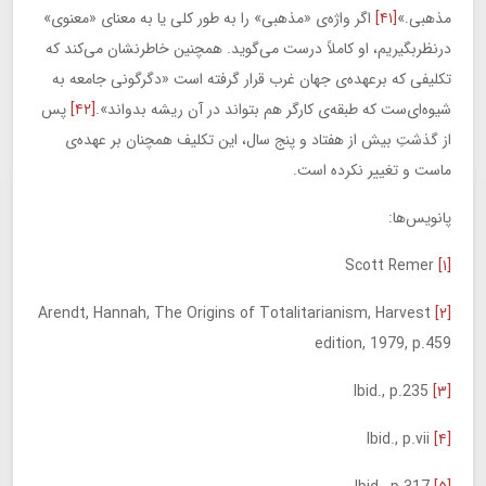
مذهبی.»
[۴۱]
اگر واژه‌ی «مذهبی» را به طور کلی یا به معنای «معنوی»
درنظربگیریم، او کاملاً درست می‌گوید. همچنین خاطرنشان می‌کند که
تکلیفی که برعهده‌ی جهان غرب قرار گرفته است «دگرگونی جامعه به
شیوه‌ای‌ست که طبقه‌ی کارگر هم بتواند در آن ریشه بدواند».
[۴۲]
پس
از گذشتِ بیش از هفتاد و پنج سال، این تکلیف همچنان بر عهده‌ی
ماست و تغییر نکرده است.
پانویس‌ها:
Scott Remer
[۱]
Arendt, Hannah, The Origins of Totalitarianism, Harvest
[۲]
edition, 1979, p.459
Ibid., p.235
[۳]
Ibid., p.vii
[۴]