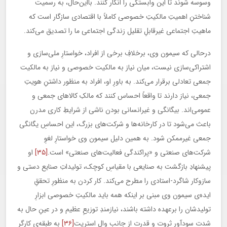
وسوسه شوند تا این وابستگی را انکار کنند. بااین‌حال، به رسمیت
شناختنِ اهمیتِ مالکیتِ خصوصی کاملاً با اقتصادی سازگار است که
ماهیتِ اجتماعی غیرقابلِ تقلیل زندگی اجتماعی ما را تصدیق می‌کند.
درحالی که سیمون وی، برخلافِ برخی از افراد، خواستارِ ملی‌سازی و
اشتراکی‌سازی نیست، میان نیاز به مالکیت خصوصی و نیاز به مالکیت
جمعی تعادلی برقرار می‌کند. به باورِ او، افراد به منظور داشتنِ هویتِ
جمعی، نیاز دارند تا واقعاً احساس کنند که مالکِ کالاهای جمعی و
عمومی‌اند. بیگانگی و غیرانسانی بودن ناشی از شرایطِ کاری مدرن
باعث می‌شود تا در کارخانه‌ها و شرکت‌های بزرگ، این احساسِ یگانگی
جمعی غیرممکن شود. به همین دلیل سیمون وی خواستارِ لغوِ
شرکت‌های صنعتی و «پراکندگی فعالیت‌های صنعتی» است.
[۳۵]
او
پیشنهادِ بازگشت به صنایعی با مقیاسِ کوچک، تولیداتِ صنایع دستی و
سازوکار شاگرد-استادی را مطرح می‌کند. کار کردن به منظورِ تحققِ
ایده‌ی سیمون وی مبنی بر اینکه همه باید مالکیتِ خصوصی ابزارِ
تولیدشان را برعهده داشته باشند، نیازمندِ توزیعِ عظیم و در عینِ حال به
شدت سودآورِ ثروت و قدرت از جانبِ وال استریت
[۳۶]
به طبقه‌ی کارگر