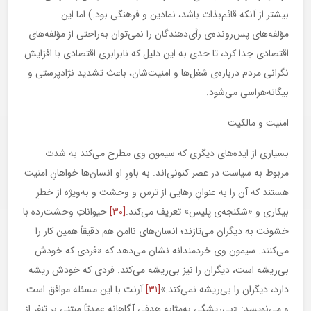
بیشتر از آنکه قائم‌بذات باشد، نمادین و فرهنگی بود.) اما این
مؤلفه‌های پس‌رونده‌ی رأی‌دهندگان را نمی‌توان به‌راحتی از مؤلفه‌های
اقتصادی جدا کرد، تا حدی به این دلیل که نابرابری اقتصادی با افزایش
نگرانی‌ مردم درباره‌ی شغل‌ها و امنیت‌شان، باعث تشدید نژادپرستی و
بیگانه‌هراسی می‌شود.
امنیت و مالکیت
بسیاری از ایده‌های دیگری که سیمون وی مطرح می‌کند به شدت
مربوط به سیاست‌ در عصر کنونی‌اند. به باورِ او انسان‌ها خواهانِ امنیت
هستند که آن را به عنوانِ رهایی از ترس و وحشت و به‌ویژه از خطرِ
بیکاری و «شکنجه‌ی پلیس» تعریف می‌کند.
[۳۰]
حیواناتِ وحشت‌زده با
خشونت به دیگران می‌تازند؛ انسان‌های ناامن هم دقیقاً همین کار را
می‌کنند. سیمون وی خردمندانه نشان می‌دهد که «فردی که خودش
بی‌ریشه است، دیگران را نیز بی‌ریشه می‌کند. فردی که خودش ریشه
دارد، دیگران را بی‌ریشه نمی‌کند.»
[۳۱]
آرنت با این مسئله موافق است
و می‌نویسد: «بی‌ریشگی به‌مثابه هدفی آگاهانه عمدتاً مبتنی بر تنفر از