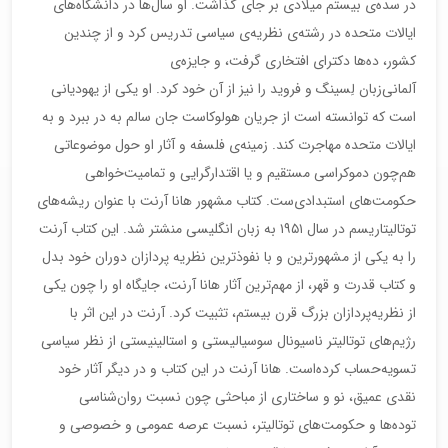
در سده‌ی بیستم میلادی بر جای گذاشت. او سال‌ها در دانشگاه‌های
ایالات متحده در رشته‌ی نظریه‌ی سیاسی تدریس کرد و از چندین
کشور، ده‌ها دکترای افتخاری گرفت، و جایزه‌ی
آلمانی‌زبان لِسینگ و فروید را نیز از آن خود کرد. او یکی از یهودیانی
است که توانسته است از جریان هولوکاست جان سالم به در ببرد و به
ایالات متحده مهاجرت کند. زمینه‌ی فلسفه و آثار او حول موضوعاتی
هم‌چون دموکراسی مستقیم و یا اقتدارگرایی و تمامیت‌خواهی
حکومت‌های استبدادی‌ست. کتاب مشهور هانا آرنت با عنوان ریشه‌های
توتالیتاریسم در سال ۱۹۵۱ به زبان انگلیسی منشتر شد. این کتاب آرنت
را به یکی از مشهورترین و با نفوذترین نظریه پردازان دوران خود بدل
و کتاب قدرت و قهر، از مهم‌ترین آثار هانا آرنت، جایگاه او را چون یکی
از نظریه‌پردازان بزرگ قرن بیستم، تثبیت کرد. آرنت در این اثر با
رژیم‌های توتالیتر ناسیونال سوسیالیستی و استالینیستی از نظر سیاسی
تسویه‌حساب کرده‌است. هانا آرنت در این کتاب و در دیگر آثار خود
نقدی عمیق، نو و ساختاری از مباحثی چون نسبت روان‌شناسی
توده‌ها و حکومت‌های توتالیتر، نسبت عرصه عمومی و خصوصی و