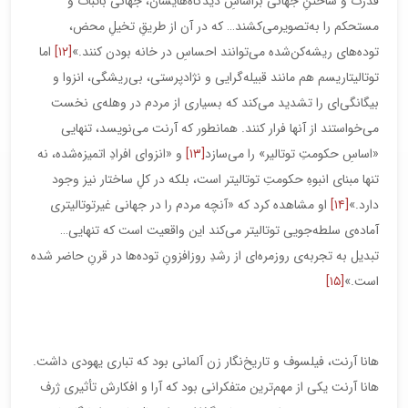
قدرت و ساختنِ جهانی براساسِ دیدگاه‌هایشان، جهانی باثبات و
مستحکم را به‌تصویرمی‌کشند… که در آن از طریقِ تخیلِ محض،
توده‌های ریشه‌کن‌شده می‌توانند احساسِ در خانه بودن کنند.»
[۱۲]
اما
توتالیتاریسم هم مانند قبیله‌گرایی و نژادپرستی، بی‌ریشگی، انزوا و
بیگانگی‌ای را تشدید می‌کند که بسیاری از مردم در وهله‌ی نخست
می‌خواستند از آنها فرار کنند. همانطور که آرنت می‌نویسد، تنهایی
«اساسِ حکومتِ توتالیر» را می‌سازد
[۱۳]
و «انزوای افرادِ اتمیزه‌شده، نه
تنها مبنای انبوهِ حکومتِ توتالیتر است، بلکه در کلِ ساختار نیز وجود
دارد.»
[۱۴]
او مشاهده کرد که «آنچه مردم را در جهانی غیرتوتالیتری
آماده‌ی سلطه‌جویی توتالیتر می‌کند این واقعیت است که تنهایی…
تبدیل به تجربه‌ی روزمره‌ای از رشدِ روزافزونِ توده‌ها در قرنِ حاضر شده
است.»
[۱۵]
هانا آرنت، فیلسوف و تاریخ‌نگار زن آلمانی بود که تباری یهودی داشت.
هانا آرنت یکی از مهم‌ترین متفکرانی بود که آرا و افکارش تأثیری ژرف