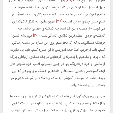
ضروری برای روح است.
[۳۸]
ویل با هشدار دادن درباره‌ی ترقی‌خواهی
سهل‌الحصول، خاطرنشان می‌کند: «پشت کردن به گذشته، صرفاً به
منظور تمرکز بر آینده بی‌فایده است. توهم خطرناکی‌ست که اصلاً باور
کنیم چنین چیزی ممکن است.»
[۳۹]
افزون‌براین، به شکل تأثیرگذاری
می‌گوید: «از دست دادنِ گذشته، چه گذشته‌ی جمعی باشد، چه
گذشته‌ی فردی، عظیم‌ترین تراژدی انسانی‌ست.»
[۴۰]
بی‌ریشه شدنِ
فرهنگ مشکلی‌ست که اگر بخواهیم روی این سیاره در امنیت زندگی
کنیم، باید از طریقِ اصلاحاتِ آموزشی با آن مبارزه کنیم. باید یاد بگیریم
که باورها و مفاهیم را به‌منزله‌ی گره‌هایی در یک شبکه‌ی ارتباطی بزرگ
از دانش و خرد درنظربگیریم. در چنین بستری، اغلب خودِ شلوغی‌های
ازهم‌گسیخته‌ی حقایقِ نامرتبط و داده‌های خشک و بی‌روحی که این
روزها اغلب در سیستم آموزشی به مردم یاد داده می‌شوند، خطری در
راستای بی‌ریشه شدن‌اند.
سیمون وی پیش‌گویانه نوشته است که «بیش از هر چیز، چهار مانع ما
را از داشتن تمدنی که احتمالِ ارزشمند بودن را دارد، دور می‌کند: فهمِ
نادرستِ ما از بزرگی، تنزلِ میل به عدالت، پول‌پرستی و فقدانِ الهاماتِ