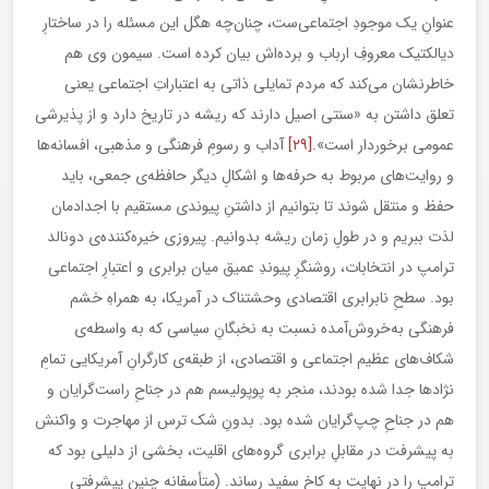
عنوانِ یک موجودِ اجتماعی‌ست، چنان‌چه هگل این مسئله را در ساختارِ
دیالکتیک معروفِ ارباب و برده‌اش بیان کرده است. سیمون وی هم
خاطرنشان می‌کند که مردم تمایلی ذاتی به اعتباراتِ اجتماعی یعنی
تعلق داشتن به «سنتی اصیل دارند که ریشه در تاریخ دارد و از پذیرشی
عمومی برخوردار است».
[۲۹]
آداب و رسومِ فرهنگی و مذهبی، افسانه‌ها
و روایت‌های مربوط به حرفه‌ها و اشکالِ دیگر حافظه‌ی جمعی، باید
حفظ و منتقل شوند تا بتوانیم از داشتنِ پیوندی مستقیم با اجدادمان
لذت ببریم و در طولِ زمان ریشه بدوانیم. پیروزی خیره‌کننده‌ی دونالد
ترامپ در انتخابات، روشنگرِ پیوندِ عمیق میان برابری و اعتبارِ اجتماعی
بود. سطحِ نابرابری اقتصادی وحشتناک در آمریکا، به همراهِ خشم
فرهنگی به‌خروش‌آمده نسبت به نخبگانِ سیاسی که به واسطه‌ی
شکاف‌های عظیم اجتماعی و اقتصادی، از طبقه‌ی کارگرانِ آمریکایی تمامِ
نژادها جدا شده بودند، منجر به پوپولیسم هم در جناحِ راست‌گرایان و
هم در جناحِ چپ‌گرایان شده بود. بدونِ شک ترس از مهاجرت و واکنش
به پیشرفت در مقابلِ برابری گروه‌های اقلیت، بخشی از دلیلی بود که
ترامپ را در نهایت به کاخ سفید رساند. (متأسفانه چنین پیشرفتی