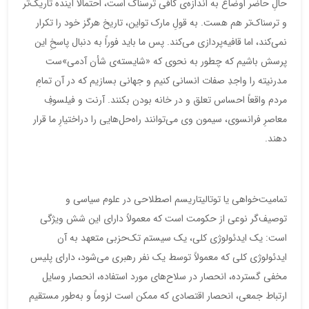
حالِ حاضر اوضاع به اندازه‌ی کافی ترسناک است، احتمالاً آینده تاریک‌تر
و ترسناک‌تر هم هست. به قولِ مارک تواین، تاریخ هرگز خود را تکرار
نمی‌کند، اما قافیه‌پردازی می‌کند. پس ما باید فوراً به دنبال پاسخِ این
پرسش باشیم که چطور به نحوی که «شایسته‌ی شأن آدمی»ست
مدرنیته را واجدِ صفات انسانی کنیم و جهانی بسازیم که در آن تمامِ
مردم واقعاً احساس تعلق و در خانه بودن بکنند. آرنت و فیلسوفِ
معاصرِ فرانسوی، سیمون وی می‌توانند راه‌حل‌هایی را دراختیارِ ما قرار
دهند.
تمامیت‌خواهی یا توتالیتاریسم اصطلاحی در علوم سیاسی و
توصیف‌گر نوعی از حکومت است که معمولاً دارای این شش ویژگی
است: یک ایدئولوژی کلی، یک سیستم تک‌حزبی متعهد به آن
ایدئولوژی کلی که معمولاً توسط یک نفر رهبری می‌شود، دارای پلیس
مخفی گسترده، انحصار در سلاح‌های مورد استفاده، انحصار وسایل
ارتباط جمعی، انحصار اقتصادی که ممکن است لزوماً و به‌طور مستقیم