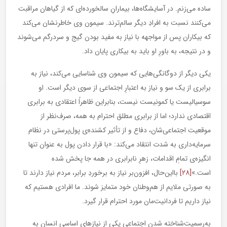
ساده می‌زنم. در آسایشگاه‌ها، بیمارانِ سالخورده‌ای که از گیاهان مراقبت
می‌کنند نسبت به افرادِ دیگر سالم‌ترند. سیمون وی خاطرنشان می‌کند
که بیکاران پس از مواجهه با نیاز به مفید بودن گیج و سردرگم می‌شوند
و در نتیجه، به باورِ او باید به بیکاری پایان داد.
یکی دیگر از دوگانگی‌هایی که سیمون وی شناسایی می‌کند، نیاز به
برابری از یک سو و نیاز به اعتبارِ اجتماعی از سوی دیگر است. او
سوسیالیست یا کمونیست نیست، بنابراین ظاهراً اعتقادی به برابری
اقتصادی ندارد؛ اما از برابری مطلق احترام به همه، صرف‌نظر از
موقعیت اجتماعی‌شان، دفاع و از تأثیر کشنده‌ی پول‌پرستی در نظام
سرمایه‌داری به شدت انتقاد می‌کند: «با قرار دادن پول به عنوان تنها
انگیزه‌ی تمامِ اقدامات، زهرِ نابرابری در همه جا پخش شده
است.»
[۲۸]
بااین‌حال، افزون‌بر نیاز به برخوردِ برابر، مردم نیاز دارند تا
به صورتی ملایم از هم‌وطنان خود متمایز شوند. ما افرادی هستیم که
نیاز داریم تا فردانیت‌مان مورد احترام قرار گیرد.
به‌رسمیت‌شناخته شدنِ اجتماعی یکی از نیازهای اساسی انسان به