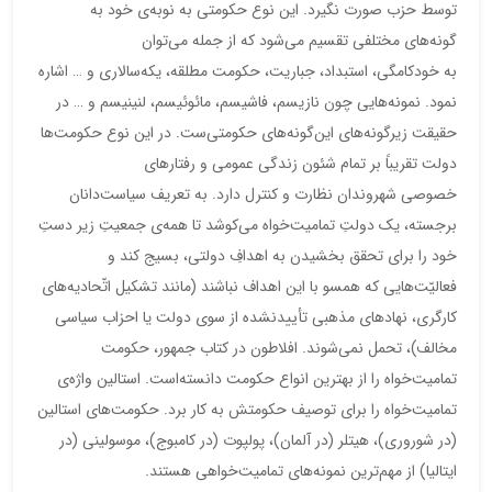
توسط حزب صورت نگیرد. این نوع حکومتی به نوبه‌ی خود به
گونه‌های مختلفی تقسیم می‌شود که از جمله می‌توان
به خودکامگی، استبداد، جباریت، حکومت مطلقه، یکه‌سالاری و … اشاره
نمود. نمونه‌هایی چون نازیسم، فاشیسم، مائوئیسم، لنینیسم و … در
حقیقت زیرگونه‌های این‌گونه‌های حکومتی‌ست. در این نوع حکومت‌ها
دولت تقریباً بر تمام شئون زندگی عمومی و رفتارهای
خصوصی شهروندان نظارت و کنترل دارد. به تعریف سیاست‌دانان
برجسته، یک دولتِ تمامیت‌خواه می‌کوشد تا همه‌ی جمعیتِ زیر دستِ
خود را برای تحقق بخشیدن به اهدافِ دولتی، بسیج کند و
فعالیّت‌هایی که همسو با این اهداف نباشند (مانند تشکیل اتّحادیه‌های
کارگری، نهادهای مذهبی تأییدنشده از سوی دولت یا احزاب سیاسی
مخالف)، تحمل نمی‌شوند. افلاطون در کتاب جمهور، حکومت
تمامیت‌خواه را از بهترین انواع حکومت دانسته‌است. استالین واژه‌ی
تمامیت‌خواه را برای توصیف حکومتش به کار برد. حکومت‌های استالین
(در شوروری)، هیتلر (در آلمان)، پولپوت (در کامبوج)، موسولینی (در
ایتالیا) از مهم‌ترین نمونه‌های تمامیت‌خواهی هستند.