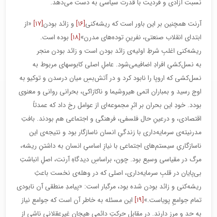
نسبت آزادی و فردیت با قدرت سیاسی به دست می‌دهد.
آرنت همچنین بر این باور است که ریشه‌کنی
[۱۶]
و زائد بودن
[۱۷]
«از
ابتدای انقلاب صنعتی، نفرینِ توده‌های مدرن»
[۱۸]
بوده است.
ریشه‌کنی اغلبِ شرطِ اولیه‌ی زائد بودن است و زائد بودن منجر
به نسل‌کشیِ افرادِ اضافیمی‌شود. عاملِ اصلی کابوس‎های مربوط به
نسل‌کشی که اروپا را نابود کرد و در آتش‌بسِ میان درسدن و توکیو به
اوج رسید و بمباران اتمی هیروشیما و ناکازاکی، بحرانی روانی و معنوی
بودد. خودِ این بحران بر اثرِ مجموعه‌ای از عوامل رخ داد که عمدتاً
اقتصادی، و درعینِ حال فلسفی، فرهنگی و اجتماعی هم بودند. بافتِ
مدرنیته‌ی سرمایه‌داری با زندگیِ انسان ناسازگار بود و نتیجه‌ی این
ناسازگاریِ سیستم‌های اجتماعی با نیازِ اساسیِ انسان به داشتنِ ریشه،
مرگ در مقیاسی وسیع بود. چون، براساسِ دیدگاهِ آرنت، اصلِ انباشتِ
بی‌پایان در قلبِ سرمایه‌داری، اصلی که در وهله‌ی نخست باعثِ
ریشه‌کنی و زائد بودن شده بود، مرگبار است: «پیامدِ منطقی آن نابودی
تمام جوامعِ پویاست.»
[۱۹]
این مسئله به خاطر آن است که جوامع نیاز
به حد و مرز دارند. در مقابلِ حرکتِ دائمیِ هیجانِ غیرعقلانی ناشی از