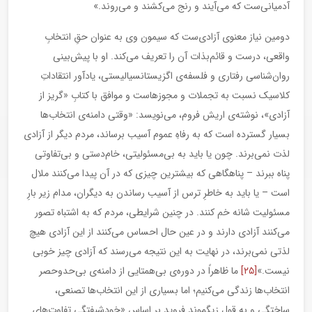
آدمیانی‌ست که می‌آیند و رنج می‌کشند و می‌روند.»
دومین نیاز معنوی آزادی‌ست که سیمون وی به عنوان حقِ انتخابِ
واقعی، درست و قائم‌‌بذات آن را تعریف می‌کند. او با پیش‌بینی
روان‌شناسی رفتاری و فلسفه‌ی اگزیستانسیالیستی، یادآور انتقاداتِ
کلاسیک نسبت به تجملات و مجوزهاست و موافق با کتابِ «گریز از
آزادی»، نوشته‌ی اریش فروم، می‌نویسد: «وقتی دامنه‌ی انتخاب‌ها
بسیار گسترده است که به رفاهِ عموم آسیب برساند، مردم دیگر از آزادی‌
لذت نمی‌برند. چون یا باید به بی‌مسئولیتی، خام‌دستی و بی‌تفاوتی
پناه ببرند – پناهگاهی که بیشترین چیزی که در آن پیدا می‌کنند ملال
است – یا باید به خاطرِ ترس از آسیب رساندن به دیگران، مدام زیر بارِ
مسئولیت شانه خم کنند. در چنین شرایطی، مردم که به اشتباه تصور
می‌کنند آزادی دارند و در عین حال احساس می‌کنند از این آزادی هیچ
لذتی نمی‌برند، در نهایت به این نتیجه می‌رسند که آزادی چیز خوبی
نیست.»
[۲۵]
ما ظاهراً در دوره‌ی بی‌همتایی از دامنه‌ی بی‌حدوحصر
انتخاب‌ها زندگی می‌کنیم؛ اما بسیاری از این انتخاب‌ها تصنعی،
ساختگی‌ و به قولِ زیگموند فروید بر اساسِ «خودشیفتگی تفاوت‌های