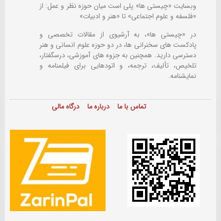
وبسایت «چیستی ها» پلی است میان حوزه نظر و عمل: از
«فلسفه و علوم اجتماعی» تا «هنر و ادبیات»
در «چیستی ها»، به آرشیوی از مقالات تخصصی و
پادکست های سخنرانی ها، در دو حوزه علوم انسانی و هنر
دسترسی دارید. همچنین به جزوه های آموزشی، درسگفتار،
تلخیص، تألیف، ترجمه، و اتودهایی برای
فیلمنامه و
نمایشنامه.
تماس با ما
درباره ما
درگاه مالی