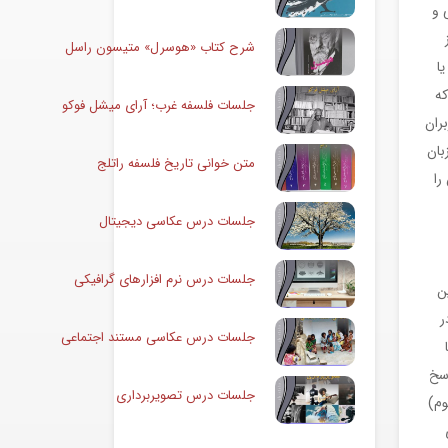
 و
شرح کتاب «هوسرل» متیسون راسل
ا
که
جلسات فلسفه غرب؛ آرای میشل فوکو
ران
بان
متن خوانی تاریخ فلسفه راتلج
را
جلسات درس عکاسی دیجیتال
جلسات درس نرم افزارهای گرافیکی
ن
 در
جلسات درس عکاسی مستند اجتماعی
اسخ
جلسات درس تصویربرداری
وم)