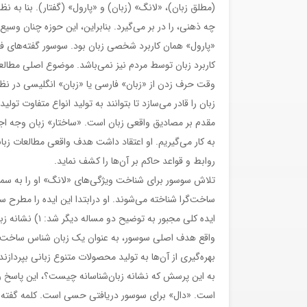
(مطلق زبان)، «لانگ» (زبان) و «پارول» (گفتار). بنا به ن
چه ذهنی، را در بر می‌گیرد. بنابراین، این حوزه چنان وس
«پارول» همان کاربرد شخصی زبان بود. سوسور گفته‌های فرد
کاربرد زبان توسط مردم نیز نمی‌باشد. موضوع اصلی مطالعا
وقت حرف زدن از «زبان» فارسی یا «زبان» انگلیسی در نظر 
زبان را قادر می‌سازد تا بتوانند به تولید انواع متفاوت تولی
مقدم بر مصادیق واقعی زبان است. «ساختار» زبان وجه اجت
به کار می‌گیریم. او اعتقاد داشت هدف واقعی مطالعات زبان
روابط و قواعد حاکم بر آن‌ها را کشف نماید.
تلاش سوسور برای شناخت ویژگی‌های «لانگ» او را به سمت ا
ساخت‌گرا شناخته می‌شوند. او درابتدا این ایده را مطرح 
واقع هدف اصلی سوسور، به عنوان یک زبان شناس ساخت‌گرا، 
بهره‌گیری از آن‌ها به تولید محصولات متنوع زبانی بپرداز
به این پرسش که نشانه زبان‌شناسانه چیست؟، این پاسخ 
است. «دال» برای سوسور دریافتی حسی است. کلمه گفته شد