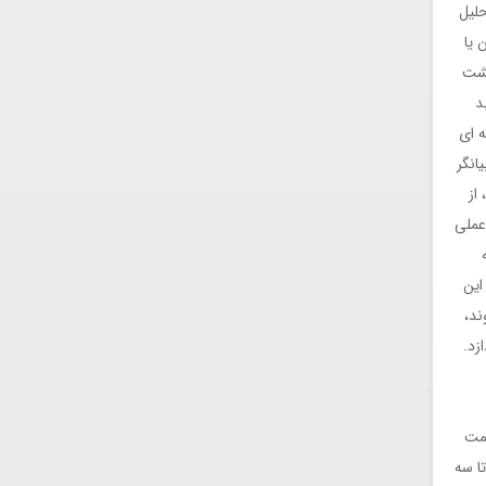
حلیل
 یا
پشت
د
ه ای
انگر
از
عملی
این
ند،
زد.
یمت
ا سه