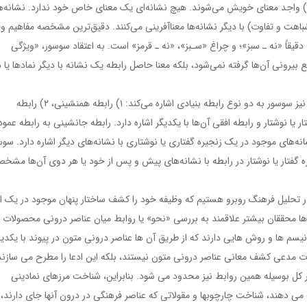
ی) واجد معنای خویش می‌شوند. هیچ نشانه‌ای یک معنای خاص خود ندارد. نشانه‌ه
اهت و تفاوت) با دیگر نشانه‌ها معناآفرینی می‌کنند. دقیق‌ترین مشخصه مفاهیم و
یقاً «نه ـ سبز»؛ و چراغ «سـبز»، «نه ـ قرمز» است. به اعتقاد سوسور، «ویژگی
 بیرونی آن‌ها گرفته نمی‌شود، بلکه معنا حاصل رابطه یک نشانه با دیگر نمادها یا د
در خصوص انواع روابط میان نشانه‌ها در درون نظام زبان نیز سوسور به دو نوع رابطه بنیادی اشاره می‌کند: ۱) رابطه همنشینی، ۲) رابطه
 یا نوشتار و رابطه افقی آن‌ها با یکدیگر اشاره دارد. رابطه جانشینی به رابطه عمو
ه‌های موجود در یک زنجیره گفتاری یا نوشتاری با نشانه‌های دیگر اشاره دارد. سوس
 گفتار یا نوشتار در رابطه با نشانه‌های پیش و پس از خود یا هر دوی آن‌ها مشخ
ی در تحلیل فرهنگ روبرو هستیم که وظیفه خود را کشف ساختار پنهان موجود در یک اث
 ها محققان بیشتر علاقمند به بررسی «نحو» یا روابط میان عناصر درونی محصولات
سم ها و روش هایی دارند که از طریق آن ها عناصر درونی متون در پیوند با یکدیگ
ات مدعی کشف معانی عناصر درونی متون نیستند، بلکه این ادعا را مطرح می سازند
 کل بوسیله همین روابط نیز محدود می شود. بنابراین، شناخت مرزهای نمادینی
ی فرهنگی ساخت می دهند، شناخت چارچوبها و مقولاتی که عناصر فرهنگی در درون آنها جای دارند، 