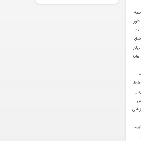
بطه
 طور
به
ه‌ای
زبان
خواهانه
ه
خاطر
بان
اس
زبانی
بیم،