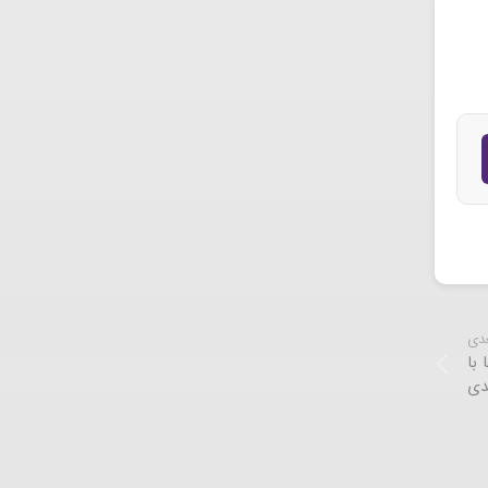
عدی
با
دی