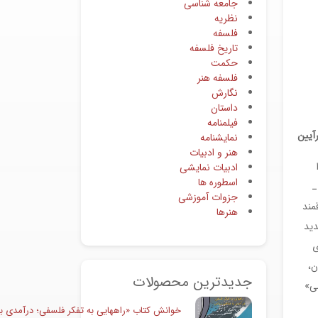
جامعه شناسی
نظریه
فلسفه
تاریخ فلسفه
حکمت
فلسفه هنر
نگارش
داستان
فیلمنامه
آیین
نمایشنامه
هنر و ادبیات
ادبیات نمایشی
اسطوره ها
ـ
جزوات آموزشی
مند
هنرها
 to have در انگلیسی جدید
ی
ن،
جدیدترین محصولات
می»
خوانش کتاب «راههایی به تفکر فلسفی؛ درآمدی به