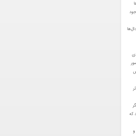
ا
جود
ال‌ها
دی
ور
ص
ر
ر
 که
و