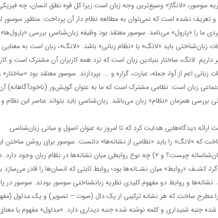
ظریه سوسور، «لانگاژ» وسیع‌ترین وجه زبان است زیرا کل قوه نطق انسان، چه فیزیکی
یع و تعریف نشده است که نمی‌توان به مطالعه نظام دار آن پرداخت. منظور سوسور از
ی ما را «پارول» می‌نامد. سوسور معتقد بود وظیفه زبان‌شناسی بررسی «پارول‌ها» ی
ت زبان‌شناختی باید «لانگ» یا «نظام زبانی» باشد. «لانگ»، زبان است به معنایی 
داریم. لانگ، ساختار بنیادین زبان است که نزد همه کاربران آن مشترک است و کارب
دات زبانی اعم از آوا، جمله، عبارت، گزاره و …. بپردازند. سوسور معتقد بود «ساختار» ز
ماعی زبان است: نظامی ‌مشترک است که ما به عنوان گویش‌ور (ناخودآگاهانه) آن 
ی بررسی همزمان «نظام» زبان می‌باشد. زبان‌شناسی باید بتواند عناصر این نظام و
رائه دیدگاه‌هایی هدایت کرد که تا امروز به عنوان اصول و مبانی زبان‌شناسی
ساخت که «لانگ» را باید «نظامی ‌از نشانه‌ها» دانست. سوسور برای روشن ساختن ای
ایده کلی مجبور به توضیح دو مساله دیگر شد: ۱) نشانه زبان‌شناسانه چیست؟ و ۲) چه نوع روابطی میان نشانه‌ها در نظام زبان وجود دارد.
کشـف «روابط» میان نشـانه‌ها بود؛ روابط ثابتی که انسان‌ها را قادر می‌سازد با
ند. نشانه‌ها و روابط دو مفهوم کلیدی نظریه زبانشناختی سوسور بودند. سوسور در پ
را مطرح ساخت که هر نشانه ترکیبی از یک دال (صوت – تصویر) و یک مدلول (مفه
ه جنبه شنیداری و کلمه نوشته شده جنبه دیداری دارد. «مدلول» مفهوم یا معنای