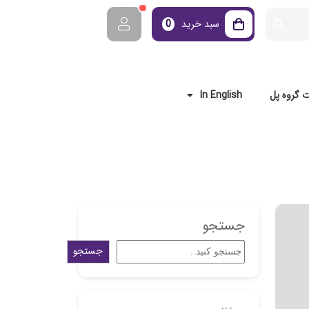
سبد خرید
0
 گروه پل
In English
جستجو
جستجو