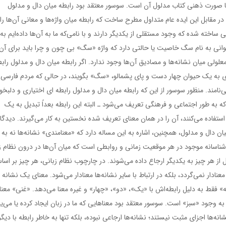
 صورت ذهنی کتاب مدلول آن است. سوسور معتقد بود رابطه میان دال و مدلول
ا در مقابل این ایده عام متداول مطرح ساخت که رابطه میان واژه‌ها و معانی آن‌ها را
 ساخته شده که وجود مستقلی از یکدیگر دارند و با نامی‌که ما به آن‌ها داده‌ایم به
انی به نام سگ خاصیت یا حالتی دارد که واژه «سگ» بی چون و چرا باید برای آن 
لولی میان نشانه‌ها و مصادیق آن‌ها وجود ندارد. اگر رابطه میان دال و مدلول رابط
شری به یک حیوان چهار دست و پای پشمالو، «سگ» بگویند، در حالی که مردم فارسی 
ن «سگ» می‌گویند و مردم انگلیسی زبان آن را dog می‌نامند. منظور سوسور از این که رابطه میان دال و مدلول رابطه ای اختیاری و دلب
ه به طور اجتماعی و فرهنگی تعریف می‌شود ـ البته این رابطه بعداً تبدیل به یک
 استفاده می‌کنند، آن را در همان معنای تعریف شده نخستین به کار می‌گیرند. دیدگا
دال و مدلول، همچنین، اشاره به این مساله دارد که «معنامندی» نشانه‌ها نه به 
ن شناسانه موجود در هر موقعیت زمانی و روابطی است که میان آن‌ها در درون نظام ز
قبل از هر چیز به یکدیگر ارجاع داده می‌شوند. در چارچوب نظام زبانی، هر چیز بر اس
معنادار نمی‌گردد، بلکه در ارتباط با سایر نشانه‌ها معنادار می‌شود. معنای یک نشانه 
سه» فقط به دلیل رابطه‌اش با «یک»، «دو»، «چهار» و غیره معنا می‌دهد. «غنی» معنا
به وجود «سبز» است. سوسور معتقد بود معناهایی که ما در زبان ایجاد کرده یا می‌یا
‌ها اجزای مثبت نیستند؛ نشانه‌ها ارجاعی نبوده، بلکه تنها به خاطر رابطه با دیگر