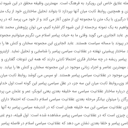
مله علایق خاص این رویکرد به فرهنگ است. مهمترین وظیفه محقق در این شیوه ت
 و همچنین روابط ثابت میان آنها بپردازد تا بتواند تحلیل ساختاری خود از یک متن
با درگیری با یک متن یا مجموعه ای از متون آغاز می کند و از خود می پرسد که در 
اهیم به یک نمونه برجسته از این شیوه کار اشاره کنیم، می توان پژوهش محمد عاب
م. عابد الجابری می گوید وقتی ما به حیات پیامبر اسلام می نگریم میتوانیم مجموع
ا در پیوند با مساله سیاست هستند. عابد الجابری این مجموعه سخنان و کنش ها را بی
تار پیشینی نهفته در عقلانیت سیاسی پیامبر را شناسایی و تحلیل نماید. ازاینرو، 
بر ریشه در چه ساختار فکری احتمالا ثابتی دارند که همه این تنوعات گفتاری و 
 مهمترین عناصر و اجزاء زبانی موجود در این مجموعه سخنان و کنش ها را بیابد. به
هومی موجود در عقلانیت سیاسی پیامبر هستند. او سپس می کوشد روابط ثابت میان 
اد وی،روابط ثابت میان این سه جزء در عقل سیاسی پیامبر این گونه است:اول خداو
درباره ساختار عقلانیت سیاسی سه خلیفه بعدی یعنی ابوبکر، عمر و عثمان می پردا
ان را میتوان بیانگر مرحله بعدی عقلانیت سیاسی اسلام دانست که احتمالا دارای
ادی عقلانیت سیاسی این سه خلیفه همان است که در اندیشه سیاسی پیامبر به آنها
آن چیزی است که در عقلانیت سیاسی پیامبر مشاهده شده است: اول قبیله، دوم غن
اسی پیامبر و خلفا بعدی نشان می دهد که عقلانیت سیاسی اسلام در فاصله پیامبر ت