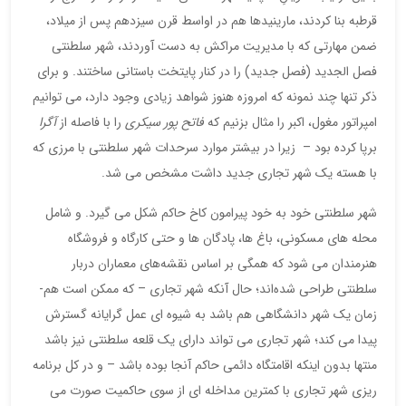
قرطبه بنا کردند، مارینیدها هم در اواسط قرن سیزدهم پس از میلاد،
ضمن مهارتی که با مدیریت مراکش به دست آوردند، شهر سلطنتی
فصل الجدید (فصل جدید) را در کنار پایتخت باستانی ساختند. و برای
ذکر تنها چند نمونه که امروزه هنوز شواهد زیادی وجود دارد، می توانیم
امپراتور مغول، اکبر را مثال بزنیم که
فاتح پور سیکری
را با فاصله از
آگرا
برپا کرده بود – زیرا در بیشتر موارد سرحدات شهر سلطنتی با مرزی که
با هسته یک شهر تجاری جدید داشت مشخص می شد.
شهر سلطنتی خود به خود پیرامون کاخ حاکم شکل می گیرد. و شامل
محله‌ های مسکونی، باغ‌ ها، پادگان ها و حتی کارگاه‌ و فروشگاه
هنرمندان می شود که همگی بر اساس نقشه‌های معماران دربار
سلطنتی طراحی شده‌اند؛ حال آنکه شهر تجاری – که ممکن است هم-
زمان یک شهر دانشگاهی هم باشد به شیوه ای عمل گرایانه گسترش
پیدا می کند؛ شهر تجاری می تواند دارای یک قلعه سلطنتی نیز باشد
منتها بدون اینکه اقامتگاه دائمی حاکم آنجا بوده باشد – و در کل برنامه
ریزی شهر تجاری با کمترین مداخله ای از سوی حاکمیت صورت می