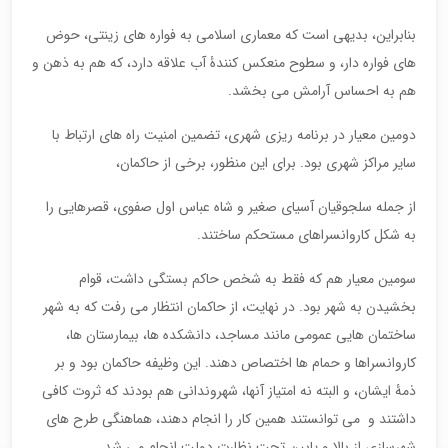
بنابراین، بدیهی است که معماری اسلامی به فواره های زینتی، حوض
های فواره دار، و سطوح منعکس کنندۀ آب علاقه دارد، که هم به ذهن و
هم به احساس آرامش می بخشد.
دومین معیار در برنامه ریزی شهری، تضمین امنیت راه های ارتباط با
سایر مراکز شهری بود. برای این منظور، برخی از حاکمان،
از جمله سلجوقیان آسیای صغیر و شاه عباس اول صفوی، قصر‌هایی را
به شکل کاروانسراهای مستحکم ساختند.
سومین معیار هم که فقط به شخص حاکم بستگی داشت، قوام
بخشیدن به شهر بود. در نهایت، از حاکمان انتظار می رفت که به شهر
ساختمان هایی عمومی مانند مساجد، دانشکده ها، بیمارستان ها،
کاروانسراها و حمام ها اختصاص دهند. این وظیفه حاکمان بود و بر
ذمۀ ایشان، و البته نه امتیاز آنها، شهروندانی هم بودند که ثروت کافی
داشتند و می توانستند همین کار را انجام دهند، هماهنگی طرح های
شهرسازی از بالا و پایین تحت نظارت دولت انجام می شد.