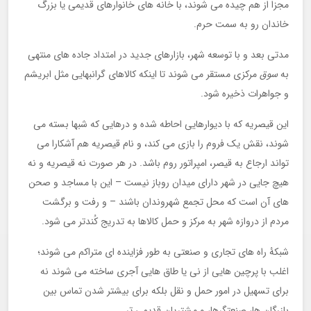
مجزا از هم چیده می شوند، با خانه های خانوارهای قدیمی یا بزرگ
خاندان رو به سمت حرم.
مدتی بعد و با توسعه شهر، بازارهای جدید در امتداد جاده های منتهی
به
سوق
مرکزی مستقر می شوند تا اینکه کالاهای گرانبهایی مثل ابریشم
و جواهرات ذخیره شود.
این قیصریه که با دیوارهایی احاطه شده و درهایی که شبها بسته می
شوند، نقش یک فروم را بازی می کند، و نام قیصریه هم آشکارا می
تواند ارجاع به قیصر، امپراتور روم باشد. در هر صورت نه قیصریه و نه
هیچ جایی در شهر دارای میدان روباز نیست – این با مساجد و صحن
های آن است که محل تجمع شهروندان باشند – و رفت و برگشت
مردم از دروازه شهر به مرکز و حمل کالاها به تدریج کُندتر می شود.
شبکۀ راه های تجاری و صنعتی به طور فزاینده ای متراکم می شوند؛
اغلب با پرچین هایی از نی یا طاق هایی آجری ساخته می شوند نه
برای تسهیل در امور حمل و نقل بلکه برای بیشتر شدن تماس بین
بازرگان ها، صنعتگرها، و مشتریان قدیمی تر.