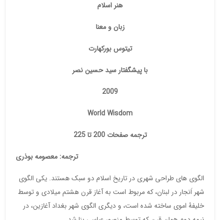
هنر اسلام
زبان و معنا
تیتوس بورکهارت
با پیشگفتار سید حسین نصر
2009
World Wisdom
ترجمه صفحات 200 تا 225
ترجمه: معصومه بوذری
الگوی های طراحی شهری در تاریخ اسلام دو سبک هستند. یکی الگوی
شهر اَنجار در لبنان، که مربوط است به آغاز قرن هشتم میلادی و توسط
خلیفۀ اموی ساخته شده است، و دیگری الگوی شهر بغداد آغازین، در
نیمه دوم همان قرن که توسط منصور عباسی بنا شد.