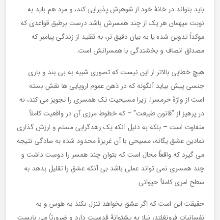
باید بتواند در خانۀ خود از شوهرش پذیرایی کند، و مرد هم باید به
نوبت میهمان هر یک از چند همسرش باشد درست برطبق قواعدی که
موکداً تدوین شده یا به بیان دقیق تر، به تقلید از زندگی پیامبر که
مصداق انصاف و بخشندگی با همسرانش است.
هیچ خطایی بالاتر از این نیست که تصوری شبیه به بی بند و باری
جنسی پیش بیاید آنگونه که در ذهن عموم اروپایی ها نقش بسته
است از واژۀ حرمسرا. زیرا مسیحیت تک همسری را تجویز می کند، نه
در پرهیز از “قانون طبیعت” – که خطوط مرزی آن در واقعیت کاملاً
متفاوت است – بلکه به دلیل آنکه یک زهدگرایی مسلم و ارزش گذاری
نمادین عشق یگانه، مسیحی با آن غریزۀ محدود شده به سادگی نتیجه
می گیرد که واقعاً محال است که بتوان چند همسر را دوست داشت و
چند همسری نمی تواند عملی باشد بی آنکه عشق را تقلیل بدهد به
سطح امری کاملاً حیوانی.
حقیقت این است که اگر عشق بخواهد تنزل نکند به هوس و به
نفسانیات فرونغلتد، نیاز به پشتوانۀ قدسیت دارد و ضرورتاً می بایست