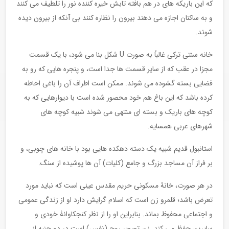
که این باریکه های در هم بافته تابش خیره کننده نور را تلطیف می کنند
و به ساکنان اجازه می دهند بیرون را نظاره کنند بی آنکه از بیرون دیده
شوند.
خانه سنتی ترکی غالباً به صورت U شکل بنا می شود، با یک قسمت
مجزا در عقب که از سایر قسمت ها جدا است، و پنجره هایی که رو به
فضایی بسته گشوده می شوند. ممکن است اطراف آن را باغی احاطه
کرده باشد که این باغ هم خود محصور شده است با دیوارهایی که به
کوچه های باریک و بسته ای منتهی می شوند شبیه کوچه های
شهرهای عربی همسایه.
استانبول قدیم شبیه یک دسته دهکده هایی بود با خانه های چوبی، و
بر فراز آن مساجد بزرگ و جامع (کلیات) آن ها پوشیده از سنگ.
در هر صورت، خانۀ مسکونی حریم مقدس عینی است که نباید مورد
تعرض باشد؛ قلمرو زن است که اسلام گرایش دارد او از زندگی عمومی
و اجتماعی محفوظ بماند. بنابراین او را از نظر کنجکاوانۀ خودی و
سایرین حفظ می کند. زن تصویر روح (نفس) است در دو جنبه از