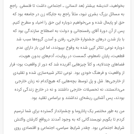
بخواهید، اندیشه بیشتر بُعد انسانی ـ اجتماعی داشت تا فلسفی. راجع
به مسائل بزرگ بشری نبود، مثلاً راجع به جایگاه زن در جامعه بود که
حق او پایمال شده و می‌خواهیم دوباره این حق را احیاء و مطرح کنیم.
پس از آن دورة آقای رفسنجانی و دولت به اصطلاح سازندگی بود که
با باز شدن درهای جشنوارة خارجی، رفتن و آمدن گروه‌ها سبب شد
دوباره نوعی تئاتر کپی شده به وقوع بپیوندد، اما این بار دارای عدم
قطعیت، پایان نامعلوم، گسست در روایت، آدم‌های بدون هویت،
فضاهای چندلایه، و کلاً چیزهایی آفریده شد که دور از واقعیت بود؛ فرار
از واقعیت و فرهنگ خودی بود. نوعی تئاتر شبیه‌سازی شده و تقلیدی
از خارجی‌ها. شل و پل توسط بچه‌هایی که هیچ‌کدام نه زبان خارجی
می‌دانستند، نه تحصیلات خارجی داشتند و نه در خارج زندگی کرده
بودند، پس آشنایی ریشه‌ای نداشتند و براساس تقلید بود.
من به طور مختصر یک پاناروما و چشم‌انداز گسترده برای شما ترسیم
کردم تا بگویم نویسندگانی که به وجود آمدند درواقع کارشان واکنش
شرایط اجتماعی بود. چقدر شرایطِ سیاسی، اجتماعی و اقتصادی روی