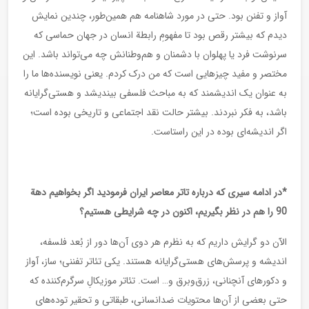
آواز و تفنن بود. حتی در مورد شاهنامه هم همین‌طور، چندین نمایش
دیدم که بیشتر رقص بود تا مفهومِ رابطة انسان در جهان حماسی که
سرنوشت‌ فرد یا پهلوان با دشمنان و هم‌وطنانش چه می‌تواند باشد. این
مختصر و مفید چیزهایی است که من درک کردم. یعنی نویسنده‌ها ما را
به عنوان یک اندیشمند که به مباحث فلسفی بیندیشد و هستی‌گرایانه
باشد، به فکر نبردند. بیشتر حالت نقد اجتماعی و تاریخی بوده است؛
اگر اندیشه‌ای بوده در این راستاست.
*در ادامه سیری که درباره تاتر معاصر ایران فرمودید اگر بخواهیم دهة
90 را هم در نظر بگیریم، اکنون در چه شرایطی هستیم؟
الآن دو گرایش داریم که به نظرم هر دوی آن‌ها دور از بُعد فلسفه،
اندیشه و پرسش‌های هستی‌گرایانه هستند. یکی تئاتر تفننی؛ ساز، آواز
و دکورهای آنچنانی، زرق‌وبرق و… است. تئاتر موزیکالِ سرگرم‌کننده که
حتی بعضی از آن‌ها محتویات ضدانسانی، طبقاتی و تحقیر توده‌های