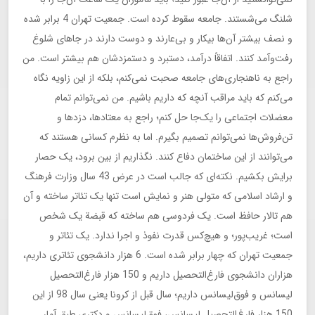
شلنگ می‌شستند. جامعه سقوط کرده است. جمعیت تهران 4 برابر شده
و نصف بیشتر آن‌ها بیکار و بی‌عارند و دوست دارند در جاهای شلوغ
رفت‌وآمد کنند. اتفاقاً درآمد، دستبرد و دستمزدشان هم بیشتر است. من
راجع به ناهنجاری‌های جامعه صحبت نمی‌کنم، بلکه از این زاویه نگاه
می‌کنم که باید مراقب آنچه که داریم باشیم. من نمی‌توانم تمام
معضلات اجتماعی را یک‌جا حل کنم؛ راجع به معتادها، دزدها و
تن‌فروش‌ها نمی‌توانم تصمیم بگیرم. اما به نظرم کسانی هستند که
می‌توانند از این ساختمان دفاع کنند. نگذاریم از بین برود، یک حصار
برایش بکشیم. نکته‌ای که جالب است در عرض 43 سال وزارت فرهنگ
و ارشاد اسلامی که متولی هنر و نمایش است تنها یک تئاتر ساخته و آن
هم تالار حافظ است. یک فردوسی هم ساخته که قبضة یک شخص
است؛ غریب‌پور؛ و هیچ‌کس قدرت نفوذ و اجرا ندارد. یک تئاتر و
جمعیت تهران که چهار برابر شده است. 6 هزار دانشجوی تئاتری داریم،
هزاران دانشجوی فارغ‌التحصیل داریم و 150 هزار فارغ‌التحصیل
لیسانس و فوق‌لیسانس داریم؛ سال قبل از کرونا یعنی سال 98 از این
150 هزار فارغ‌التحصیل لیسانس، فوق‌لیسانس و دکتری طبق ‌آمار