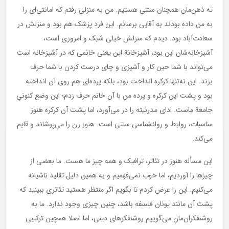
ته ذهن‌مان همچنان سنتی هستیم. من به منزلی رفتم که امانتی‌ای را
به من داده بودند به آقایی برسانم. این فرد پزشک هم بود و منزلش در
سعادت‌آباد بود. دیدم که منزلش خیلی شیک و امروزی است،
آشپزخانه‌شان اپن بود، آشپزخانة اپن یعنی خانمی که در آشپزخانه است
می‌تواند با شما حین کار و آشپزی و چای درست کردن با شما حرف
بزند. این نه‌تنها کرکره انداخت بود، بلکه پرده‌ای هم روی آن انداخته
بود و پشت این کرکره و پرده من با آن خانم حرف زدم؛ این وضع کنونیِ
جامعة ماست. ادای مدرنیته را در می‌آورد، اما پشت آن کرکره هنوز
مناسبات، روابط و روانشناسی سنتی است. هنوز زن را می‌پوشاند و قایم
می‌کند.
این مسأله هنوز در تئاتر، ترافیک و همه چیز ما هست. ما بعضی از
چیزها را آوردیم، اما خوب نمی‌فهمیم و به همین دلیل تقلید ناشیانه
می‌کنیم. این را عرض کردم تا بگویم اگر منتظر هستید تئاتری ببینید که
پشت آن مانند یونان فلسفه باشد، چنین چیزی وجود ندارد. ما به
روشنفکران‌مان می‌گوییم روشنفکرهای دینی، اما اصلا همچین ترکیبی