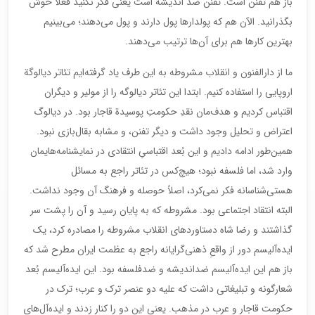
باز هم تفنن است. تفنن ضد اندیشه است یعنی فکر نکنید فعلاً خوش
بگذرانید. الآن هم که پولدار‌ها پول دارند و پول می‌دهند؛ می‌بینیم
بهترین کارها هم برای آن‌ها ترتیب می‌دهند.
ما از دارالفنون و انقلاب مشروطه به این طرف یاد گرفته‌ایم تئاتر دیالوگة
اروپایی را استفاده کنیم. ابتدا این تئاتر دیالوگه را از مولیر و دیگران
اقتباس کردیم و هدف‌مان نقدِ حکومتِ پوسیدة قاجار بود. در دیالوگ
اعتراض و تحلیل وجود داشت و دیگر تفنن، و مشابه بقال‌بازی نبود.
همین‌طور ادامه دادیم و این بُعد اقتباسیِ انتقادی در نمایشنامه‌هایمان
وارد شد، اما فلسفه نبود؛ هیچ‌کس در تئاتر راجع به مسائل
هستی‌شناسانه فکر نمی‌کرد، اصلاً حوصله و فرهنگ آن وجود نداشت.
البته انتقاد اجتماعی بود. مشروطه که به پایان رسید و آن را پشت سر
گذاشتند و رضا شاه دستاوردهای انقلاب مشروطه را مصادره کرد، یک
ایده‌آلیسم دور از واقعِ ذهنی‌گرایانه راجع به عظمت ایران مطرح شد که
باز هم این ایده‌آلیسم ضداندیشه و ضدفلسفه بود. این ایده‌آلیسم بُعد
شعارگونه و تبلیغاتی داشت که علیه دو عنصر ترک و عرب؛ ترک در
حکومت قاجار و عرب در مذهب. یعنی این دو را کنار زدند و ایده‌آل‌های