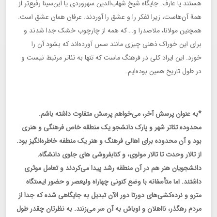
هستند یا عارف. جایگاه شیخ شهاب‌الدین سهروردی یا ابن‌سینا رفیع‌تر از
همة آن‌هاست، زیرا تفکر را و عشق را آوردند. عرفان همان عشق است.
همچنین مولانا، ملاصدرا و… که همه از چارچوب خشک جدا شدند و
برای این خوراک ذهنی چیزی مانند سس ‌آورده‌اند که بشود آن را
خورد. این ایراد کلی در فرهنگ ماست که تنها به تئاتر مرتبط نیست و
در طول تاریخ همین بوده‌ایم.
*به عنوان پرسش آخر، می‌خواهم پرسش متفاوت داشته باشم.
محدوده تئاتر شهر و پارک دانشجو یک منطقه خاص فرهنگی و هنری
بود و آن محدوده برای اهالی فرهنگ و هنر یک منطفه خاطره‌انگیز بود.
از تالار وحدت تا تالار مولوی، و کتابفروشی های جلوی دانشگاه.
دانشجویان هنر هم در آن‌ منطقه رشد پیدا می‌کردند و تعامل موثری
داشتند. اما متأسفانه با وضع کنونی چهاراه ولیعصر و حضور ایستگاه
مترو و نرده‌کشی‌های دورتا دور الآن تبدیل به جایگاهی شده که جدا از
مردم رهگذر، نااهلان و اوباش به آن سر می‌زنند. به نظرتان چقدر طول