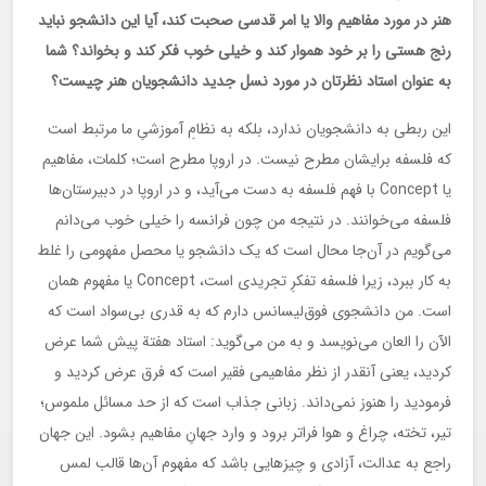
هنر در مورد مفاهیم والا یا امر قدسی صحبت کند، آیا این دانشجو نباید
رنج هستی را بر خود هموار کند و خیلی خوب فکر کند و بخواند؟ شما
به عنوان استاد نظرتان در مورد نسل جدید دانشجویان هنر چیست؟
این ربطی به دانشجویان ندارد، بلکه به نظامِ آموزشیِ ما مرتبط است
که فلسفه برایشان مطرح نیست. در اروپا مطرح است؛ کلمات، مفاهیم
یا Concept با فهم فلسفه به دست می‌آید، و در اروپا در دبیرستان‌ها
فلسفه می‌خوانند. در نتیجه من چون فرانسه را خیلی خوب می‌دانم
می‌گویم در آن‌جا محال است که یک دانشجو یا محصل مفهومی را غلط
به کار ببرد، زیرا فلسفه تفکرِ تجریدی است، Concept یا مفهوم همان
است. من دانشجوی فوق‌لیسانس دارم که به قدری بی‌سواد است که
الآن را العان می‌نویسد و به من می‌گوید: استاد هفتة پیش شما عرض
کردید، یعنی آنقدر از نظر مفاهیمی فقیر است که فرق عرض کردید و
فرمودید را هنوز نمی‌داند. زبانی جذاب است که از حد مسائل ملموس؛
تیر، تخته، چراغ و هوا فراتر برود و وارد جهانِ مفاهیم بشود. این جهان
راجع به عدالت، آزادی و چیزهایی باشد که مفهوم آن‌ها قالب لمس