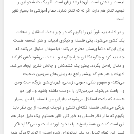
نیست و ذهنی است، آن‌جا رشد زبان است. اگر یک دانشجو این را
فهمید تفکر هم دارد، اگر نه که تفکر ندارد. نظام آموزشی ما بسیار فقیر
است.
و در ادامه باید فوراً این را بگویم که دو چیز باعث استقلال و سعادت
یک کشور می‌شود، یکی فلسفه و دیگری ادبیات و هنر. فلسفه هست
برای این‌که دائماً پرسش مطرح می‌کند؛ فیلسوفان سئوال می‌کنند که
چه باید کرد و چگونه؟! این چرا، چگونه و… باعث می‌شود ذهن کار کند
و دنبال راه‌حل بگردد. یعنی یک کشمکش و چالش فکری ایجاد می‌کند.
ادبیات و هنر هم که بیشتر راجع به زیبایی‌های سرزمین صحبت
می‌کنند؛ و مفهوم نیکی، خوبی، زیبایی، قهرمان‌های بزرگ، حبّ وطن
و… باعث می‌شوند سرزمین‌تان را دوست داشته باشید و… این دو
هستند که باعث استقلال می‌شوند، بنابراین من فلسفه را اصل بسیار
بزرگی می‌دانم. فلسفه نکته‌ای تفننی و کوچک نیست؛ از این نظر باید
بگویم که ما از نظر فلسفی به طور کلی فقیر هستیم. یک دلیل دیگر هم
این است که دین همة پاسخ‌ها را با خود آورده است و نمی‌گذارد فکر
کنید. این نظام تبدیل به یک ایدئولوژی شده است؛ از تولد تا مرگ همة