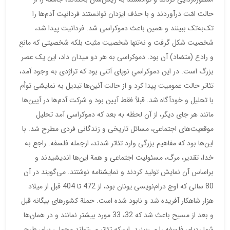
حالت امّت درآوردند و با حذف ایزدان توانستند فردانیت آدم‌ها را
تک‌به‌تک ببینند و همین باعث دموکراسی شد. فردانیت پیدا شد،
شخصیت شکل گرفت و نه‌تنها شخصیت مثبت بلکه شخصیتی که مانع
و رادع (متضاد) آن بود. دموکراسی به هر دو میدان داد، این یک عصر
بزرگ است. در این دموکراسیِ نوپای آتنی بود که تراژدی به وجود آمد،
تئاتر حالت عمومیت پیدا کرد و از حالت آئین‌ها تبدیل به نمایشی توأم
با تحلیل و خودآگاه شد. قبلاً فقط آیین بود و شرکت آدم‌ها در آیین‌ها
مانند هر جای دیگر، از آن لحظه به بعد که دموکراسی آمد تحلیل
موقعیت‌های اجتماعی، مسائل تاریخی و زندگانی فردی مطرح شد. با
این‌ها بود که مفاهیم بزرگی وارد تئاتر شدند، ازجمله فلسفه. راجع به
خدا، تقدیر، مرگ، مسئولیت اجتماعی و همة این‌ها اندیشیدند و
براساس آن نمایش تولید کردند و نمایشنامه نوشتند. می‌گویند در آن
80 سالی که اوج درام‌نویسی یونان بود، از 472 تا 404 قبل از میلاد
هزار شاهکار آفریده شد و نابود شده است. حملة کشورهای بیگانه قبل
و بعد از مسیح باعث شد که 32، 33 مورد بیشتر نمانند و در همان‌ها
شما ردپای فلسفه را می‌بینید. این‌که تئاتر می‌تواند محملی برای طرح