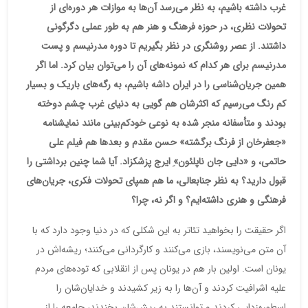
غرب داشته باشیم، به نظر می‌رسد آن‌ها به موازات هر دوره‌ای از
تحولات نظری
، در حوزه فرهنگ و هنر هم به طور عملی دگرگونی
داشتند. از عصر روشنگری در نظر بگیریم تا دوره مدرنیسم و پست
مدرنیسم برای هر کدام که نمونه‌های آن را می‌توان بیان کرد. اما اگر
همین جریان‌شناسی را در ایران داشه باشیم، به رگه‌های باریک و بسیار
کم رنگ می‌رسیم که اکثرشان هم گویی به دنیای غرب چشم دوخته
بودند و متأسفانه منجر شده به نوعی خودکم‌بینی مانند نمایشنامه
«جعفرخان از فرنگ برگشته» حسن مقدم و بعدها هم فیلم علی
حاتمی، و «دایی‌ جان ناپلئون»ِ ایرج پزشکزاد. آیا شما چنین برداشتی را
قبول دارید؟ به نظر جنابعالی، ما هم همپای تحولات فکری، جریان‌های
فرهنگی و هنری داشته‌ایم؟ و اگر نه، چرا؟
اگر حقیقت را بخواهید تئاتر به این شکلی که در دنیا وجود دارد که با
آن متن می‌نویسند، بازی می‌کنند و کارگردانی می‌کنند؛ ریشه‌اش در
یونان است. اولین بار هم در یونان پس از انقلابی که توده‌های مردم
علیه اشرافیت کردند و آن‌ها را به زیر کشیدند و خدایان‌شان را
اسطوره‌زدایی کردند و توانستند به ریش‌شان بخندند، جامعه را از