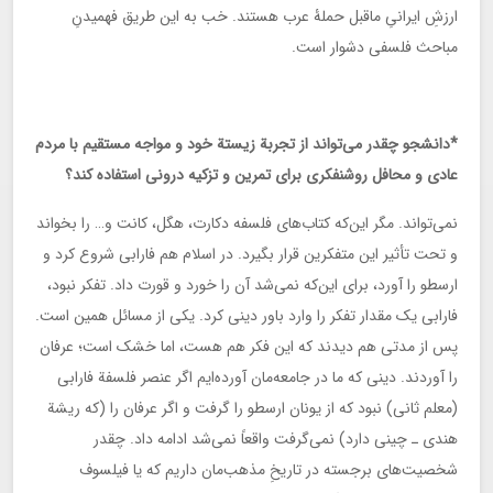
ارزشِ ایرانیِ ماقبل حملۀ عرب هستند. خب به این طریق فهمیدنِ
مباحث فلسفی دشوار است.
*دانشجو چقدر می‌تواند از تجربة زیستة خود و مواجه مستقیم با مردم
عادی و محافل روشنفکری برای تمرین و تزکیه درونی استفاده کند؟
نمی‌تواند. مگر این‌که کتاب‌های فلسفه دکارت، هگل، کانت و… را بخواند
و تحت تأثیر این متفکرین قرار بگیرد. در اسلام هم فارابی شروع کرد و
ارسطو را آورد، برای این‌که نمی‌شد آن را خورد و قورت داد. تفکر نبود،
فارابی یک مقدار تفکر را وارد باور دینی کرد. یکی از مسائل همین است.
پس از مدتی هم دیدند که این فکر هم هست، اما خشک است؛ عرفان
را آوردند. دینی که ما در جامعه‌مان آورده‌ایم اگر عنصر فلسفة فارابی
(معلم ثانی) نبود که از یونان ارسطو را گرفت و اگر عرفان را (که ریشة
هندی ـ چینی دارد) نمی‌گرفت واقعاً نمی‌شد ادامه داد. چقدر
شخصیت‌های برجسته در تاریخِ مذهب‌مان داریم که یا فیلسوف