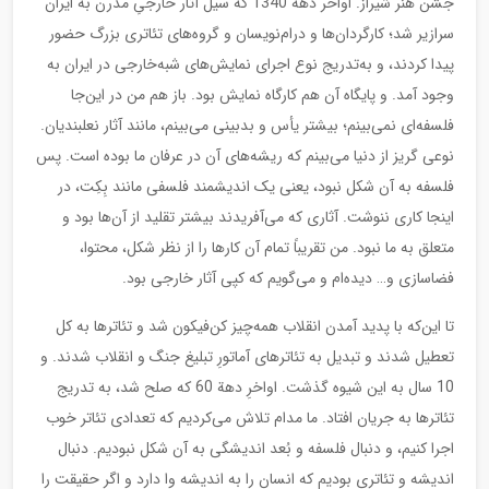
جشن هنر شیراز. اواخر دهة 1340 که سیل آثار خارجیِ مدرن به ایران
سرازیر شد؛ کارگردان‌ها و درام‌نویسان و گروه‌های تئاتری بزرگ حضور
پیدا کردند، و به‌تدریج نوع اجرای نمایش‌های شبه‌خارجی در ایران به
وجود آمد. و پایگاه آن هم کارگاه نمایش بود. باز هم من در این‌جا
فلسفه‌ای نمی‌بینم؛ بیشتر یأس و بدبینی می‌بینم، مانند آثار نعلبندیان.
نوعی گریز از دنیا می‌بینم که ریشه‌های آن در عرفان ما بوده است. پس
فلسفه به آن شکل نبود، یعنی یک اندیشمند فلسفی مانند بِکِت، در
اینجا کاری ننوشت. آثاری که می‌آفریدند بیشتر تقلید از آن‌ها بود و
متعلق به ما نبود. من تقریباً تمام آن کارها را از نظر شکل، محتوا،
فضاسازی و… دیده‌ام و می‌گویم که کپی آثار خارجی بود.
تا این‌که با پدید آمدن انقلاب همه‌چیز کن‌فیکون شد و تئاترها به کل
تعطیل شدند و تبدیل به تئاترهای آماتورِ تبلیغ جنگ و انقلاب شدند. و
10 سال به این شیوه گذشت. اواخرِ دهة 60 که صلح شد، به تدریج
تئاترها به جریان افتاد. ما مدام تلاش می‌کردیم که تعدادی تئاتر خوب
اجرا کنیم، و دنبال فلسفه و بُعد اندیشگی به آن شکل نبودیم. دنبال
اندیشه و تئاتری بودیم که انسان را به اندیشه وا دارد و اگر حقیقت را