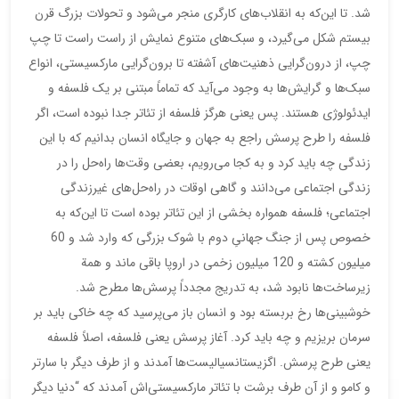
شد. تا این‌که به انقلاب‌های کارگری منجر می‌شود و تحولات بزرگ قرن
بیستم شکل می‌گیرد، و سبک‌های متنوع نمایش از راست راست تا چپ
چپ، از درون‌گرایی ذهنیت‌های آشفته تا برون‌گرایی مارکسیستی، انواع
سبک‌ها و گرایش‌ها به وجود می‌آید که تماماً مبتنی بر یک فلسفه و
ایدئولوژی هستند. پس یعنی هرگز فلسفه از تئاتر جدا نبوده است، اگر
فلسفه را طرح پرسش راجع به جهان و جایگاه انسان بدانیم که با این
زندگی چه باید کرد و به کجا می‌رویم، بعضی وقت‌ها راه‌حل را در
زندگی اجتماعی می‌دانند و گاهی اوقات در راه‌حل‌های غیرزندگی
اجتماعی؛ فلسفه همواره بخشی از این تئاتر بوده است تا این‌که به
خصوص پس از جنگ جهانیِ دوم با شوک بزرگی که وارد شد و 60
میلیون کشته و 120 میلیون زخمی در اروپا باقی ماند و همة
زیرساخت‌ها نابود شد، به تدریج مجدداً پرسش‌ها مطرح شد.
خوشبینی‌ها رخ بربسته بود و انسان باز می‌پرسید که چه خاکی باید بر
سرمان بریزیم و چه باید کرد. آغاز پرسش یعنی فلسفه، اصلاً فلسفه
یعنی طرح پرسش. اگزیستانسیالیست‌ها آمدند و از طرف دیگر با سارتر
و کامو و از آن طرف برشت با تئاتر مارکسیستی‌اش آمدند که “دنیا دیگر