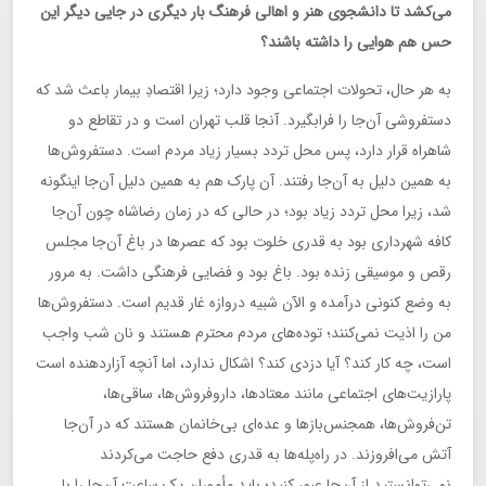
می‌کشد تا دانشجوی هنر و اهالی فرهنگ بار دیگری در جایی دیگر این
حس هم هوایی را داشته باشند؟
به هر حال، تحولات اجتماعی وجود دارد؛ زیرا اقتصادِ بیمار باعث شد که
دستفروشی آن‌جا را فرابگیرد. آنجا قلب تهران است و در تقاطع دو
شاهراه قرار دارد، پس محل تردد بسیار زیاد مردم است. دستفروش‌ها
به همین دلیل به آن‌جا رفتند. آن پارک هم به همین دلیل آن‌جا اینگونه
شد، زیرا محل تردد زیاد بود؛ در حالی که در زمان رضاشاه چون آن‌جا
کافه شهرداری بود به قدری خلوت بود که عصرها در باغ آن‌جا مجلس
رقص و موسیقی زنده بود. باغ بود و فضایی فرهنگی داشت. به مرور
به وضع کنونی درآمده و الآن شبیه دروازه غار قدیم است. دستفروش‌ها
من را اذیت نمی‌کنند؛ توده‌های مردم محترم هستند و نان شب واجب
است، چه کار کند؟ آیا دزدی کند؟ اشکال ندارد، اما آنچه آزاردهنده است
پارازیت‌های اجتماعی مانند معتادها، داروفروش‌ها، ساقی‌ها،
تن‌فروش‌ها، همجنس‌بازها و عده‌ای بی‌خانمان هستند که در آن‌جا
آتش می‌افروزند. در راه‌پله‌ها به قدری دفع حاجت می‌کردند
نمی‌توانستید از آن‌جا عبور کنید؛ باید مأموران یک ساعت آن‌جا را با