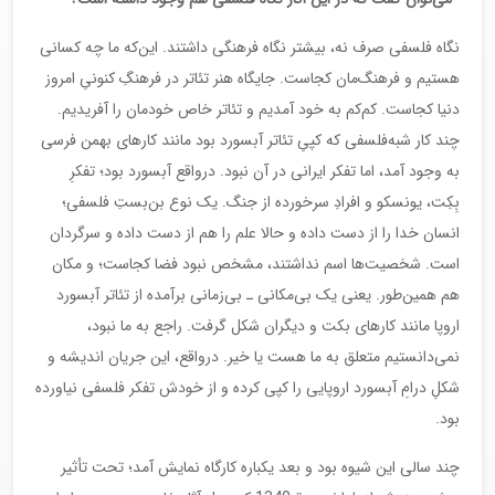
نگاه فلسفی صرف نه، بیشتر نگاه فرهنگی داشتند. این‌که ما چه کسانی
هستیم و فرهنگ‌مان کجاست. جایگاه هنر تئاتر در فرهنگِ کنونیِ امروز
دنیا کجاست. کم‌کم به خود آمدیم و تئاتر خاص خودمان را آفریدیم.
چند کار شبه‌فلسفی که کپیِ تئاتر آبسورد بود مانند کارهای بهمن فرسی
به وجود آمد، اما تفکر ایرانی در آن نبود. درواقع آبسورد بود؛ تفکرِ
بِکِت، یونسکو و افرادِ سرخورده از جنگ. یک نوع بن‌بستِ فلسفی؛
انسان خدا را از دست داده و حالا علم را هم از دست داده و سرگردان
است. شخصیت‌ها اسم نداشتند، مشخص نبود فضا کجاست؛ و مکان
هم همین‌طور. یعنی یک بی‌مکانی ـ بی‌زمانی برآمده از تئاتر آبسورد
اروپا مانند کارهای بکت و دیگران شکل گرفت. راجع به ما نبود،
نمی‌دانستیم متعلق به ما هست یا خیر. درواقع، این جریان اندیشه و
شکلِ درامِ آبسورد اروپایی را کپی کرده و از خودش تفکر فلسفی نیاورده
بود.
چند سالی این شیوه بود و بعد یکباره کارگاه نمایش آمد؛ تحت تأثیر