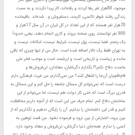
موجود، 80هزار نفر رها کردند و رفته‌اند، کار پیدا نکردند و به سمت
زندگی رفتند شوفر تاکسی، کارمند، دستفروش و… شده‌اند. باقیمانده
70هزار نفر هستند که از این تعداد در کل ایران در آن سال 17هزار و
800 نفر توانستند روی صحنه بروند و کاری انجام دهند، یعنی حدوداً
یک پنجم. فضا نیست، پول نیست، شرایط نیست، امکانات نیست و
به تهران فقط یک تالار اضافه شده است. حال من از تنها چیزی که باقی
مانده و زیباست و تاریخی است و ارزشمند است و موجب فخر ملی
ماست، دفاع نکنم؟! بگذارم دگرباشان، معتادان، تن‌فروش‌ها و
قاچاقچیان آن‌جا را اشغال کنند؟ من نمی‌گذارم، من غیرت فرهنگی دارم.
درست است که نمی‌توانم کل مسائل جامعه را حل کنم و این مسائل به
قدری بزرگ است که حتی کار دولت هم نیست، اما می‌توانم از این
ساختمان دفاع کنم. تمام حرف من این است که از آنچه داریم محافظت
کنیم و قدر این داشته‌مان را بدانیم. آن را رایگان ندهیم و تگذاریم که از
بین برود، اعتبارش از بین نرود و فرسوده نشود. من قصد توهین به
کسی را ندارم. همه‌جای دنیا دگرباش، تن‌فروش و معتاد وجود دارد.
اگر راست می‌گویند کنار مسجد، دانشگاه و مجلس بروند، چرا کنار تئاتر