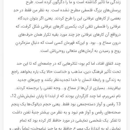
زندگی ما تأثیر گذاشته است و ما را دگرگون کرده است. طرح
پرسش‌های بزرگ فلسفی مطرح نشده است. به نظر من فقط در حدِ
بعضی از کارهای عرفانی این را طرح کردند. یعنی اگر بتوان دیدگاه
عرفانی را فلسفی تلقی کرد، یکسری کارهای عرفانی شکل گرفت، که
درواقع آن کارهای عرفانی جز چند مورد بقیه تکرار همان حرف‌های
درون سماع و… بود. و این‌که قهرمان کسی است که دنبالِ منزه‌کردنِ
روح و رسیدن به آرمان‌های متعالی روحی‌اش است.
چند اتفاق افتاد، اما کم بود؛ تئاترهایی که در جامعه‌ای که تا این حد
تحت تأثیر فرهنگِ دین، مذهب و خداست حالا یک باره بخواهد راجع
به زندگی و رابطة انسان با خدا تجدیدنظر بکنند و چیزهای جدید
بیافرینند. بسیاری از آن‌ها از سماع و… وجه تفننی را برجسته کردند.
نام نمی‌برم، اما چند کارگردان بودند که از ابتدا تا پایان نمایش‌شان 12،
13 رقص و آواز دسته‌جمعی بود فقط. یعنی حجم دیالوگ‌ها یک پنجم
صحنه‌های رقص و آواز هم نبود و به نظر من بیشتر جنبۀ تفنن داشت
تا تفکر. یک شخصی نمایشی در مورد حافظ کار کرده بود که تمام
نمایش او به اندازة یک مصرع حافظ به ما چیز نیاموخت؛ تماماً رقص و