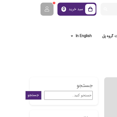
سبد خرید
0
 گروه پل
In English
جستجو
جستجو