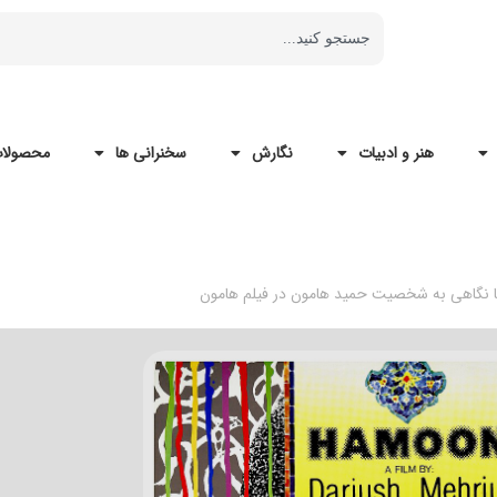
هنر و ادبیات
نگارش
سخنرانی ها
محصولات
 با نگاهی به شخصیت حمید هامون در فیلم هامون