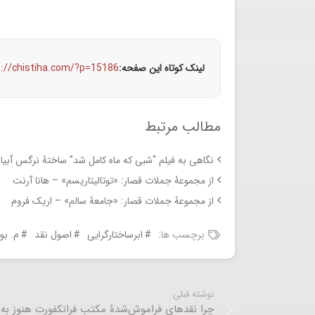
لینک کوتاه این صفحه:
s://chistiha.com/?p=15186
مطالب مرتبط
نگاهی به فیلم “شبی که ماه کامل شد” ساختۀ نرگس آبیار
از مجموعۀ جملات قصار: «توتالیتاریسم» – هانا آرنت
از مجموعۀ جملات قصار: «جامعۀ سالم» – اریک فروم
برچسب ها:
ابرساختارگرایی
اصول نقد
م. بو
نوشته قبلی
چرا نقدهای فراموش‌شدۀ مکتب فرانکفورت هنوز به 