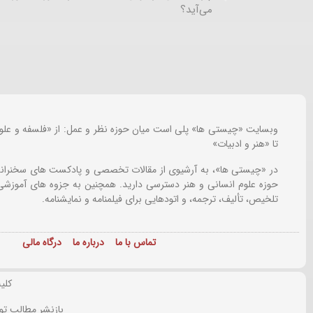
می‌آید؟
وبسایت «چیستی ها» پلی است میان حوزه نظر و عمل: از «فلسفه و علو
تا «هنر و ادبیات»
در «چیستی ها»، به آرشیوی از مقالات تخصصی و پادکست های سخنرانی
حوزه علوم انسانی و هنر دسترسی دارید. همچنین به جزوه های آموزشی،
تلخیص، تألیف، ترجمه، و اتودهایی برای
فیلمنامه و نمایشنامه.
تماس با ما
درباره ما
درگاه مالی
کلی
بازنشر مطالب تو