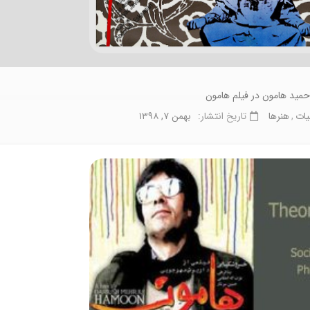
حمید هامون در فیلم هامون
یات
هنرها
تاریخ انتشار:
بهمن ۷, ۱۳۹۸