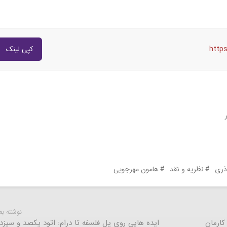
http
کپی لینک
ذری
نظریه و نقد
هامون مهرجویی
نوشته ب
کارمان
ایده هایی روی پل فلسفه تا درام: اتود یکصد و سیزد