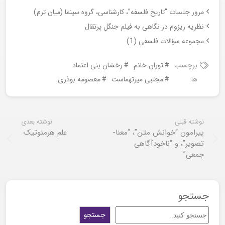
مرور جلسات “تاریخ فلسفه”، کارشناسی، گروه سینما (میان ترم)
نظریه ریزوم در نگاهی به فیلم جنگل پرتقال
مجموعه سؤالات فلسفی (1)
برچسب
توران خانم
رخشان بنی اعتماد
ها:
مجتبی میرتهماست
معصومه بوذری
نوشته قبلی
نوشته بعدی
پیرامون “خوانش متن”، “معنا-
علم هرمنوتیک
تصویر”، و “ناخودآگاهی
جمعی”
جستجو
جستجو