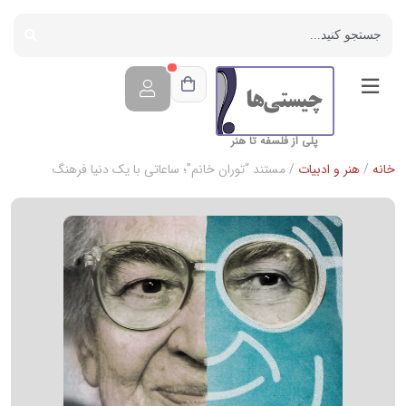
پلی از فلسفه تا هنر
خانه
/
هنر و ادبیات
/ مستند “توران خانم”؛ ساعاتی با یک دنیا فرهنگ