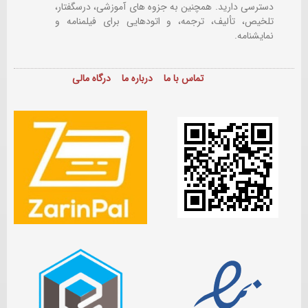
دسترسی دارید. همچنین به جزوه های آموزشی، درسگفتار،
تلخیص، تألیف، ترجمه، و اتودهایی برای
فیلمنامه و
نمایشنامه.
تماس با ما
درباره ما
درگاه مالی