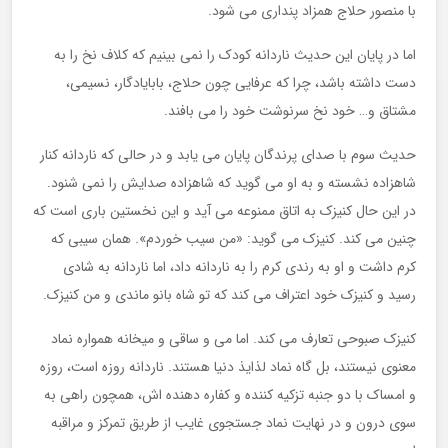
با منصور حلاج همزاد پنداری می شود.
اما در پایان این حدیث ناردانه کودک را نمی بینیم که کلاف نخ را به
دست داشته باشد، چرا که عرفایی چون حلاج، بابایادگار، نسیمی،
مشتاق و… خود نخ سرنوشت خود را می بافند.
حدیث سوم با صدای پرندگان پایان می یابد و در حالی که ناردانه کنار
شاهزاده نشسته و به او می گوید که شاهزاده صدایش را نمی شنود.
در این حال کنیزک به اتاق ممنوعه می آید و این نخستین باری است که
چنین می کند. کنیزک می گوید: «من سیب خوردم». همان سیبی که
کرم داشت و او به رندی کرم را به ناردانه داد، اما ناردانه به شادی
رسید و کنیزک خود اعتراف می کند که تو شاه بانو ماندی و من کنیزک.
کنیزک صبوحی تعارف می کند. اما می و ساقی و میخانه همواره نماد
معنوی نیستند، بل گاه نماد لذایذ دنیا هستند. ناردانه روزه است، روزه
و امساک با دو جنبه تزکیه کننده و کفاره دهنده اش، همچون راهی به
سوی درون و در نهایت نماد جستجوی غایب از طریق تمرکز و مراقبه