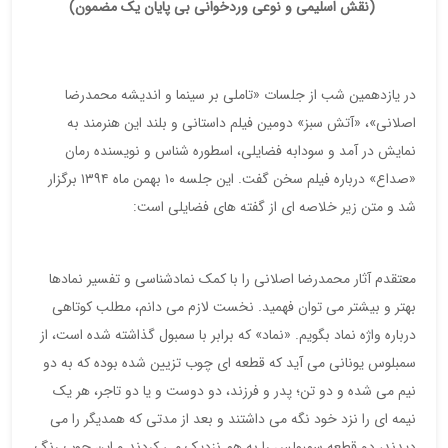
(نقش اسلیمی و نوعی وردخوانی بی پایان یک مضمون)
در یازدهمین شب از جلسات «تاملی بر سینما و اندیشه محمدرضا
اصلانی»، «آتش سبز» دومین فیلم داستانی و بلند این هنرمند به
نمایش در آمد و سودابه فضایلی، اسطوره شناس و نویسنده رمان
«صداع» درباره فیلم سخن گفت. این جلسه ۱۰ بهمن ماه ۱۳۹۴ برگزار
شد و متن زیر خلاصه ای از گفته های فضایلی است:
معتقدم آثار محمدرضا اصلانی را با کمک نمادشناسی و تفسیر نمادها
بهتر و بیشتر می توان فهمید. نخست لازم می دانم، مطلب کوتاهی
درباره واژه نماد بگویم. «نماد» که برابر با سمبول گذاشته شده است، از
سمبلوس یونانی می آید که قطعه ای چوب تزیین شده بوده که به دو
نیم می شده و دو تن؛ پدر و فرزند، دو دوست و یا دو تاجر، هر یک
نیمه ای را نزد خود نگه می داشتند و بعد از مدتی که همدیگر را می
دیدند، دو قطعه سمبولس را به هم نزدیک می کردند و این چوب رنگ