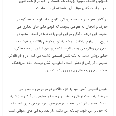
همچنین «سنگ صبور» چوبک هم هست و اخیر تر از همه عتیق
رحیمی است که بر مبنای این افسانه، فیلمی ساخت.
در آتش سبز و در این قصه پریانی، تاریخ و اسطوره به هم گره می
خورند و آنچنان به هم می پیچیند که گویی یکی جای دیگری می
نشیند. این درهم بافتگی در این فیلم را نه تنها در قصه، اسطوره و
تاریخ می بینیم، بلکه زمان هم به نوعی در هم بافته می شود و به
نوعی بی زمانی می رسد. آنچه را که برای من از این در هم بافتگی،
خیلی روشن است، به یک نقش اسلیمی تشبیه می کنم. در واقع نقوش
اسلیمی، فرارفتن از نقش است، اسلیمی، شکل نیست بلکه ضرباهنگ
است؛ نوعی وردخوانی بی پایان یک مضمون.
نقوش اسلیمی آتش سبز به هزار دالانی تو در تو می مانند و می
خواهند به دست نیافتی برسند. این ساختار اسلیمی در آتش سبز شبیه
به یک سمبول افریقایی است؛ اوروبوروس. اوروبوروس ماری است که
دُم خود را می جَوَد. چنانکه می دانیم مار نماد زندگی های متوالی است