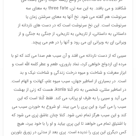
شکافند و می بافند. به این سه تن، three fate به معنای سه
سرنوشت هم گفته می شود. نخ آنها به معنای سرشتن زمان یا
سرنوشت است. این نخِ سرنوشت است که در دست های ناردانه از
داستانی به داستانی، از تاریخی به تاریخی، از جنگی به جنگی و از
ویرانی ای به ویرانی ای می رود و آنها را در هم می پیچد.
سیبی که از دست ناردانه می افتد و آن سیب هم صدا می کند که تو با
مرده ای ازدواج خواهی کرد، نماد باروری، طعم و عطر کلمه الله است و
ابزار معرفت و شناخت و میوه درخت زندگی و شناخت نیک و بد
است. در بسیاری از اساطیر جهان، سیب میوه علم، کهانت و الهام است.
در اساطیر سلتی، شخصی به نام کُنلا konla، هست که زنی از بهشت
می آید و سیبی را به طرف او پرتاب می کند. فقط کُنلا است که این
سیب را می گیرد و این پری را می بیند. او شروع به خوردن سیب می
کند و این سیب هرگز تمام نمی شود. کنلا چنان عاشق پَری می شود که
با اشتیاق تمام می خواهد تا این پری بیاید و او را با خود ببرد، هیچ
کس دیگری این پری را ندیده است. پری بعد از مدتی در زورق بلورین