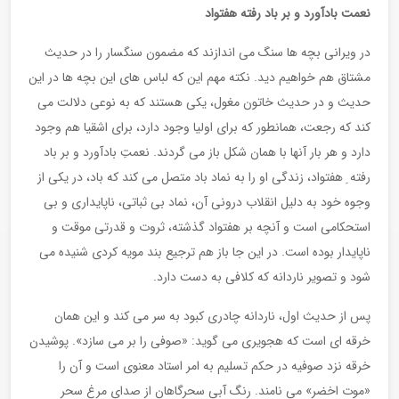
نعمت بادآورد و بر باد رفته هفتواد
در ویرانی بچه ها سنگ می اندازند که مضمون سنگسار را در حدیث
مشتاق هم خواهیم دید. نکته مهم این که لباس های این بچه ها در این
حدیث و در حدیث خاتون مغول، یکی هستند که به نوعی دلالت می
کند که رجعت، همانطور که برای اولیا وجود دارد، برای اشقیا هم وجود
دارد و هر بار آنها با همان شکل باز می گردند. نعمتِ بادآورد و بر باد
رفته ِ هفتواد، زندگی او را به نماد باد متصل می کند که باد، در یکی از
وجوه خود به دلیل انقلاب درونی آن، نماد بی ثباتی، ناپایداری و بی
استحکامی است و آنچه بر هفتواد گذشته، ثروت و قدرتی موقت و
ناپایدار بوده است. در این جا باز هم ترجیع بند مویه کردی شنیده می
شود و تصویر ناردانه که کلافی به دست دارد.
پس از حدیث اول، ناردانه چادری کبود به سر می کند و این همان
خرقه ای است که هجویری می گوید: «صوفی را بر می سازد». پوشیدن
خرقه نزد صوفیه در حکم تسلیم به امر استاد معنوی است و آن را
«موت اخضر» می نامند. رنگ آبی سحرگاهان از صدای مرغ سحر