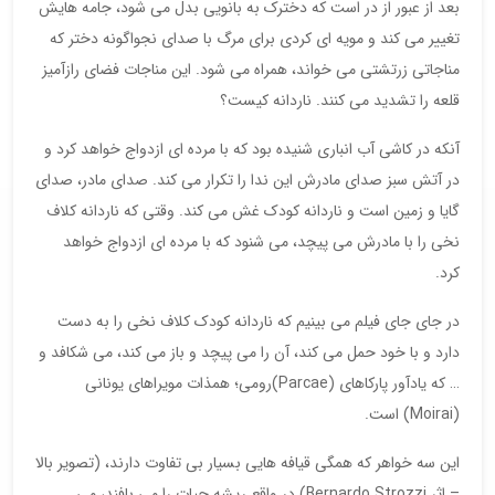
بعد از عبور از در است که دخترک به بانویی بدل می شود، جامه هایش
تغییر می کند و مویه ای کردی برای مرگ با صدای نجواگونه دختر که
مناجاتی زرتشتی می خواند، همراه می شود. این مناجات فضای رازآمیز
قلعه را تشدید می کنند. ناردانه کیست؟
آنکه در کاشی آب انباری شنیده بود که با مرده ای ازدواج خواهد کرد و
در آتش سبز صدای مادرش این ندا را تکرار می کند. صدای مادر، صدای
گایا و زمین است و ناردانه کودک غش می کند. وقتی که ناردانه کلاف
نخی را با مادرش می پیچد، می شنود که با مرده ای ازدواج خواهد
کرد.
در جای جای فیلم می بینیم که ناردانه کودک کلاف نخی را به دست
دارد و با خود حمل می کند، آن را می پیچد و باز می کند، می شکافد و
… که یادآور پارکاهای (Parcae)رومی؛ هم​ذات مویراهای یونانی
(Moirai) است.
این سه خواهر که همگی قیافه هایی بسیار بی تفاوت دارند، (تصویر بالا
– اثر Bernardo Strozzi) در واقع ریشه حیات را می بافند، می