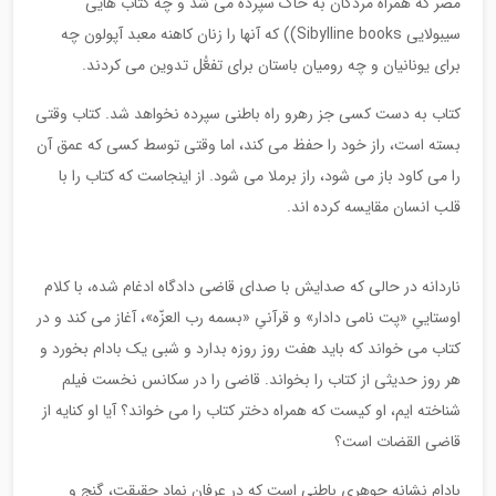
مصر که همراه مردگان به خاک سپرده می شد و چه کتاب هایی
سیبولایی Sibylline books)) که آنها را زنان کاهنه معبد آپولون چه
برای یونانیان و چه رومیان باستان برای تفعُّل تدوین می کردند.
کتاب به دست کسی جز رهرو راه باطنی سپرده نخواهد شد. کتاب وقتی
بسته است، راز خود را حفظ می کند، اما وقتی توسط کسی که عمق آن
را می کاود باز می شود، راز برملا می شود. از اینجاست که کتاب را با
قلب انسان مقایسه کرده اند.
ناردانه در حالی که صدایش با صدای قاضی دادگاه ادغام شده، با کلام
اوستاییِ «پت نامی دادار» و قرآنیِ «بسمه رب العزّه»، آغاز می کند و در
کتاب می خواند که باید هفت روز روزه بدارد و شبی یک بادام بخورد و
هر روز حدیثی از کتاب را بخواند. قاضی را در سکانس نخست فیلم
شناخته ایم، او کیست که همراه دختر کتاب را می خواند؟ آیا او کنایه از
قاضی القضات است؟
بادام نشانه جوهری باطنی است که در عرفان نماد حقیقت، گنج و