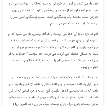
خود باز می گردد و کُنلا را با خودش به سید (Sídhe : بهشت) می برد.
سیب همیشه جلوه ای از کهانت و پیشگویی دارد. در قصه های پریان،
خوردن سیب مقدمه یک پیشگویی است. سیبِ پیشگوی آتش سبز را
در حدیث اول و حدیث آخر می بینیم.
قلم که ناردانه با آن خط می نوشت و هنگام نوشتن، باز می شنود که او
با مرده ای ازدواج خواهد کرد، در تفسیر قرآن آمده که خداوند به قلم
می گوید بنویس. قلم مرتعش می شود تا حدی که صدای نیایش او
شبیه به صدای صاعقه می گردد. می پرسد: چه بنویسم؟ خداوند به او
می گوید سرنوشت را. همین قلم را در دست پادشاه خاتون در حدیث
دوم می بینیم.
پدر و مادر ناردانه می خواستند او را از این سرنوشت فراری دهند، در
حین فرار به قلعه رسیدند و این قلعه دختر را مانند اژدهایی بلعید. می
دانیم که در نمادشناسی اژدها، نگهبان گنج است و این گنجی که در این
قلعه است، شاید، همان جاودانگی باشد، چون ازدواج با مرده به معنای
مردن نیست، چون مرگ پایان نیست، مرگ درِ ورود به قلمرو ارواح