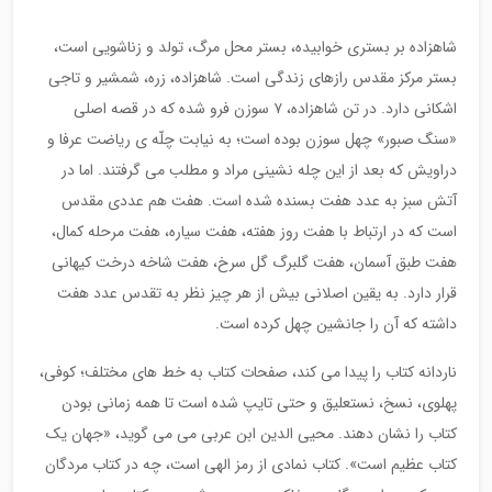
شاهزاده بر بستری خوابیده، بستر محل مرگ، تولد و زناشویی است،
بستر مرکز مقدس رازهای زندگی است. شاهزاده، زره، شمشیر و تاجی
اشکانی دارد. در تن شاهزاده، ۷ سوزن فرو شده که در قصه اصلی
«سنگ صبور» چهل سوزن بوده است؛ به نیابت چلّه ی ریاضت عرفا و
دراویش که بعد از این چله نشینی مراد و مطلب می گرفتند. اما در
آتش سبز به عدد هفت بسنده شده است. هفت هم عددی مقدس
است که در ارتباط با هفت روز هفته، هفت سیاره، هفت مرحله کمال،
هفت طبق آسمان، هفت گلبرگ گل سرخ، هفت شاخه درخت کیهانی
قرار دارد. به یقین اصلانی بیش از هر چیز نظر به تقدس عدد هفت
داشته که آن را جانشین چهل کرده است.
ناردانه کتاب را پیدا می کند، صفحات کتاب به خط های مختلف؛ کوفی،
پهلوی، نسخ، نستعلیق و حتی تایپ​ شده است تا همه زمانی بودن
کتاب را نشان دهند. محیی الدین ابن عربی می می گوید، «جهان یک
کتاب عظیم است». کتاب نمادی از رمز الهی است، چه در کتاب مردگان