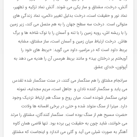
آتش، درخت، مشتاق و ساز یکی می شوند. آتش نماد تزکیه و تطهیر،
نماد نور و حقیقت است، درخت بدلیل تغییر دائمی، نماد زندگی های
متوالی است. درخت سه سطح جهان را به هم متصل می کند، زیر زمین
را با ریشه اش، رویه زمین را با تنه و آسمان را با نوک شاخه ها و برگ
هاش. درخت ارتباط میان زمین و آسمان است، ساز مشتاق، مشابه
بربط داود است که در مزامیر، داود می گوید: «بربط های خود را
آویختم بر درختان بید» و مانند بربط هرمس آن را هدیه می دهد به
آپولون، خدای عشق.
سرانجام مشتاق را هم سنگسار می کنند، در سنت سنگسار شده تقدس
می یابد و سنگسار کننده نادان و جاهل است، مریم مجدلیه، نمونه
نوعیِ سنگسار شونده است. میان روح و سنگ هم ارتباط نزدیک وجود
دارد. میترا از سنگ متولد شده و حتی در برخی افسانه ها ولادت
حضرت مسیح هم از سنگ بوده است. سنگسار کنندگان، مشتاق را مرتد
می خوانند، شاید چون به حقیقت پی برده بود. تنها قاضی همان کاوه
آهنگر به صورت شبلی می آید و گلی می اندازد و اینجاست که مشتاق