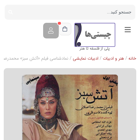
پلی از فلسفه تا هنر
خانه
/
هنر و ادبیات
/
ادبیات نمایشی
/ نمادشناسی فیلم «آتش سبز» محمدرضا ا