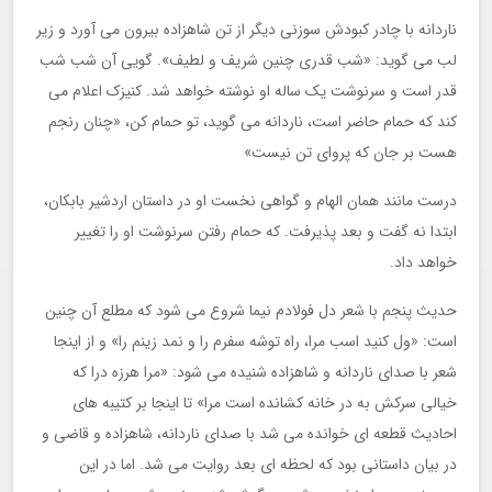
ناردانه با چادر کبودش سوزنی دیگر از تن شاهزاده بیرون می آورد و زیر
لب می گوید: «شب قدری چنین شریف و لطیف». گویی آن شب شب
قدر است و سرنوشت یک ساله او نوشته خواهد شد. کنیزک اعلام می
کند که حمام حاضر است، ناردانه می گوید، تو حمام کن، «چنان رنجم
هست بر جان که پروای تن نیست»
درست مانند همان الهام و گواهی نخست او در داستان اردشیر بابکان،
ابتدا نه گفت و بعد پذیرفت. که حمام رفتن سرنوشت او را تغییر
خواهد داد.
حدیث پنجم با شعر دل فولادم نیما شروع می شود که مطلع آن چنین
است: «ول کنید اسب مرا، راه توشه سفرم را و نمد زینم را» و از اینجا
شعر با صدای ناردانه و شاهزاده شنیده می شود: «مرا هرزه درا که
خیالی سرکش به در خانه کشانده است مرا» تا اینجا بر کتیبه های
احادیث قطعه ای خوانده می شد با صدای ناردانه، شاهزاده و قاضی و
در بیان داستانی بود که لحظه ای بعد روایت می شد. اما در این