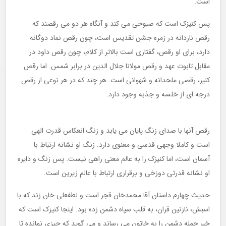
است.
پس کنیزک است که صبوحی می کند و آنگاه هر دو می رقصند که
رقص ناردانه در زمره جشن تقدیس است، چون رقص نماد دوگانه
دارد، برای او رقص، گفتاری است بالاتر از کلام، چون رقص داود در
مقابل تابوت عهد و رقص مولانا جلال الدین در برابر شمس. اما رقص
کنیز، رقصی ملحدانه و شهوانی است. هر چند که در هر نوعی از رقص
درجه ای از خلسه و جذبه وجود دارد.
رقص آنها با صدای زنگ پایان می یابد و زنگ انعکاس قدرت الهی
است و کاملا وجهی قدسی و معنوی دارد. زنگ او نشانه ارتباط با
آسمان است، اما کنیزک را به عالم معنی راهی نیست. پس زنگ و دایره
او نشانه قدرتی دوزخی و برقراری ارتباط با عالم زیرین است.
حدیث چهارم داستان آقا محمدخان قجر است و لطفعلی خان زند که با
اسبش، نازنین قران، به قلب سپاه دشمن زده بود. اینجا کنیزک است که
خبر حمله دشمن را به خاتون می رساند و می گوید که چیزی نمانده تا