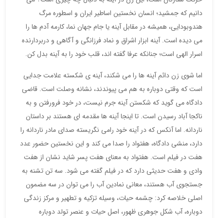
دانیم که جمشید؛ انسان نخستین اساطیر ایران و اسطوره مرگ
هندوبودایی، همیشه در مقابل آینه یا جام جهان نما، کارمه آدم ها را
می دیده است. آینه ابزار اشراق و نماد فرزانگی و آگاهی و دربردارنده
اسرار الهی است؛ جنانکه عرفا گفته اند، قلب خود را به آینه بدل کن.
اما شوی زن دائم آینه ها را می شکند، آینه ی شکسته علامت جدایی
است که وقتی دوباره به هم می پیوندند، نشانه وصلت است. قاضی
دادگاه می گوید که شکستن آینه جرم نیست، در خود فرورفتن و به
ناکجا آباد رسیدن است. تا اینجا آینه ها مقدمه ای هستند بر داستان
ناردانه. اما آنکس که در آینه خود رامی نگریسته صدای مادر ناردانه را
دارد، منشی دادگاه، هفتواد را صدا می کند و این نخستین حضور عدد
هفت در فیلم است. هفتواد به معنای هفت پسر شاید نشان از هفت
وادی و هفت حدیثی دارد که در فیلم گفته می شود. سه تن تشنه به
جستجوی آب هستند، معانی نمادین آب را می توان در سه مضمون
اصلی خلاصه کرد: چشمه حیات، وسیله تزکیه و تطهیر و مرکز زندگی
دوباره، آب شکل جوهری ظهور، اصل حیات و عنصر تولد دوباره