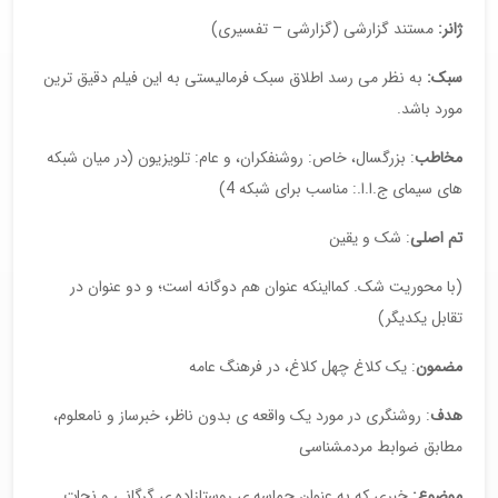
ژانر
:
مستند گزارشی (گزارشی – تفسیری)
سبک
:
به نظر می رسد اطلاق سبک فرمالیستی به این فیلم دقیق ترین
مورد باشد.
مخاطب
: بزرگسال، خاص: روشنفکران، و عام: تلویزیون (در میان شبکه
های سیمای ج.ا.ا.: مناسب برای شبکه 4)
تم اصلی
: شک و یقین
(با محوریت شک. کمااینکه عنوان هم دوگانه است؛ و دو عنوان در
تقابل یکدیگر)
مضمون
: یک کلاغ چهل کلاغ، در فرهنگ عامه
هدف
: روشنگری در مورد یک واقعه ی بدون ناظر، خبرساز و نامعلوم،
مطابق ضوابط مردمشناسی
موضوع
:
خبری که به عنوان حماسه ی روستازاده ی گرگانی و نجات