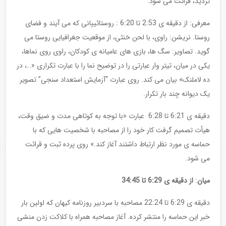
تردید، قرائت می شود.
معرفی: از دقیقه ی 2:53 تا 6:20 : روستائییانی که می آیند و فضای
روستا. نریشن: راوی، با لحن خنثی، از موقعیت جغرافیایی روستا می
گوید. تصاویر: سگ ها، بازی های عامیانه ی کودکان، راوی روی نماها،
یکی در میان، تیتر وار عبارتی را در توضیح نما را با عبارت تکراری «…، در
ده لاملنک» بیان می کند. روی عبارت “آزمایش استعداد سنجی” تصویر
یک دیوانه چند بار تکرار.
دقیقه ی 6:21 تا 6:28 عبارت «با توجه به کوتاهی مدت و ضیق وقت،
هیأت تصمیم گرفت کار خود را از مصاحبه با شخصیت هایی که با
حماسه ی مورد نظر ارتباط داشتند آغاز کند.» روی پرده ثبت و قرائت
می شود.
میان
:
از دقیقه ی
6:29
تا
34:45
دقیقه ی 6:29 تا 22:24 مصاحبه با سردبیر روزنامه کیهان که اولین بار
خبر این حماسه را منتشر کرده. آغاز مصاحبه همراه با کلاکت زدن منشی