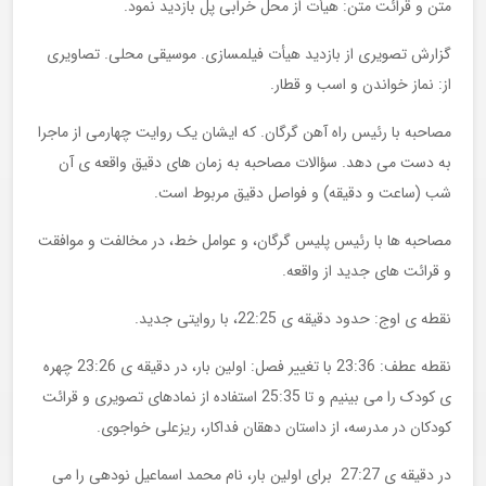
متن و قرائت متن: هیأت از محل خرابی پل بازدید نمود.
گزارش تصویری از بازدید هیأت فیلمسازی. موسیقی محلی. تصاویری
از: نماز خواندن و اسب و قطار.
مصاحبه با رئیس راه آهن گرگان. که ایشان یک روایت چهارمی از ماجرا
به دست می دهد. سؤالات مصاحبه به زمان های دقیق واقعه ی آن
شب (ساعت و دقیقه) و فواصل دقیق مربوط است.
مصاحبه ها با رئیس پلیس گرگان، و عوامل خط، در مخالفت و موافقت
و قرائت های جدید از واقعه.
نقطه ی اوج: حدود دقیقه ی 22:25، با روایتی جدید.
نقطه عطف: 23:36 با تغییر فصل: اولین بار، در دقیقه ی 23:26 چهره
ی کودک را می بینیم و تا 25:35 استفاده از نمادهای تصویری و قرائت
کودکان در مدرسه، از داستان دهقان فداکار، ریزعلی خواجوی.
در دقیقه ی 27:27 برای اولین بار، نام محمد اسماعیل نودهی را می