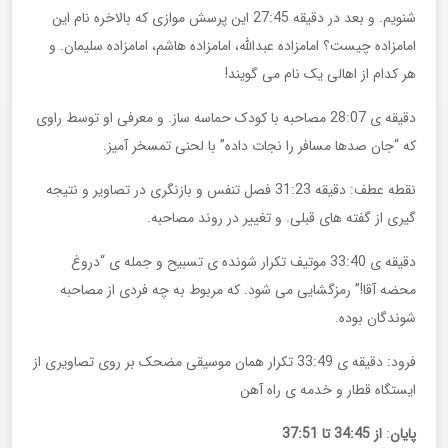
شنویم. و بعد در دقیقه 27:45 این پرسش موازی که بالاخره نام این
امامزاده چیست؟ امامزاده عبدالله، امامزاده هاشم، امامزاده سلیمان. و
هر کدام از اهالی یک نام می گویند!
دقیقه ی 28:07 مصاحبه با کودک حماسه ساز. و معرفی او توسط راوی
که “جان صدها مسافر را نجات داده” با لحنی تمسخر آمیز.
نقطه عطف: دقیقه 31:23 فصل تنفس و بازنگری در تصاویر و نتیجه
گیری از گفته های قبلی. و تغییر در روند مصاحبه.
دقیقه ی 33:40 موتیف تکرار شونده ی تسبیح و جمله ی “دروغ
محضه آقا!” رمزگشایی می شود. که مربوط به چه فردی از مصاحبه
شوندگان بوده.
فرود: دقیقه ی 33:49 تکرار همان موسیقی مضحک بر روی تصاویری از
ایستگاه قطار و خدمه ی راه آهن
پایان
:
از
34:45
تا
37:51