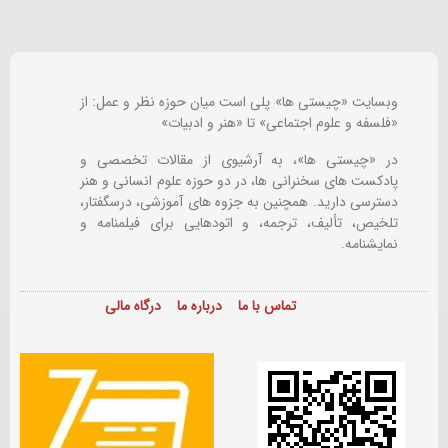
وبسایت «چیستی ها» پلی است میان حوزه نظر و عمل: از
«فلسفه و علوم اجتماعی» تا «هنر و ادبیات»
در «چیستی ها»، به آرشیوی از مقالات تخصصی و
پادکست های سخنرانی ها، در دو حوزه علوم انسانی و هنر
دسترسی دارید. همچنین به جزوه های آموزشی، درسگفتار،
تلخیص، تألیف، ترجمه، و اتودهایی برای
فیلمنامه و
نمایشنامه.
تماس با ما
درباره ما
درگاه مالی