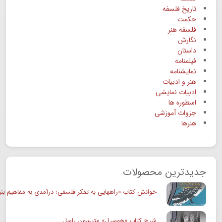
تاریخ فلسفه
حکمت
فلسفه هنر
نگارش
داستان
فیلمنامه
نمایشنامه
هنر و ادبیات
ادبیات نمایشی
اسطوره ها
جزوات آموزشی
هنرها
جدیدترین محصولات
خوانش کتاب «راههایی به تفکر فلسفی؛ درآمدی به مفاهیم بنی
شرح کتاب «هوسرل» متیسون راسل