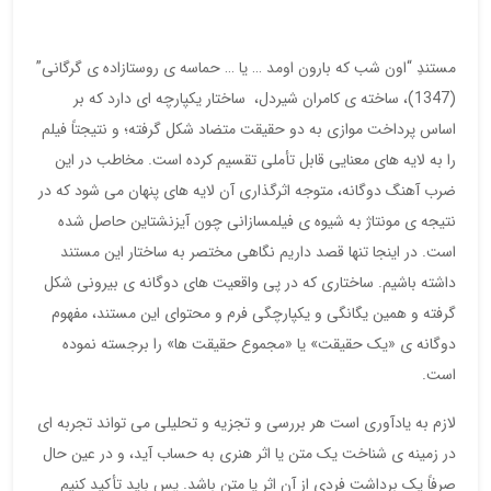
مستندِ “اون شب که بارون اومد … یا … حماسه ی روستازاده ی گرگانی”
(1347)، ساخته ی کامران شیردل، ساختار یکپارچه ای دارد که بر
اساس پرداخت موازی به دو حقیقت متضاد شکل گرفته؛ و نتیجتاً فیلم
را به لایه های معنایی قابل تأملی تقسیم کرده است. مخاطب در این
ضرب آهنگ دوگانه، متوجه اثرگذاری آن لایه های پنهان می شود که در
نتیجه ی مونتاژ به شیوه ی فیلمسازانی چون آیزنشتاین حاصل شده
است. در اینجا تنها قصد داریم نگاهی مختصر به ساختار این مستند
داشته باشیم. ساختاری که در پی واقعیت های دوگانه ی بیرونی شکل
گرفته و همین یگانگی و یکپارچگی فرم و محتوای این مستند، مفهوم
دوگانه ی «یک حقیقت» یا «مجموع حقیقت ها» را برجسته نموده
است.
لازم به یادآوری است هر بررسی و تجزیه و تحلیلی می تواند تجربه ای
در زمینه ی شناخت یک متن یا اثر هنری به حساب آید، و در عین حال
صرفاً یک برداشت فردی از آن اثر یا متن باشد. پس باید تأکید کنیم