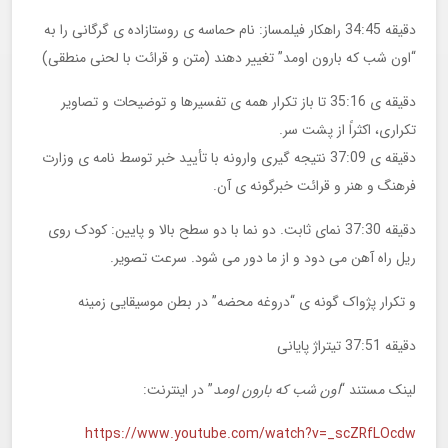
دقیقه 34:45 راهکار فیلمساز: نام حماسه ی روستازاده ی گرگانی را به
“اون شب که بارون اومد” تغییر دهند (متن و قرائت با لحنی منطقی)
دقیقه ی 35:16 تا باز تکرار همه ی تفسیرها و توضیحات و تصاویر
تکراری، اکثراً از پشت سر.
دقیقه ی 37:09 نتیجه گیری وارونه با تأیید خبر توسط نامه ی وزارت
فرهنگ و هنر و قرائت خبرگونه ی آن.
دقیقه 37:30 نمای ثابت. دو نما با دو سطح بالا و پایین: کودک روی
ریل راه آهن می دود و از ما دور می شود. سرعت تصویر.
و تکرار پژواک گونه ی “دروغه محضه” در بطن موسیقایی زمینه
دقیقه 37:51 تیتراژ پایانی
لینک مستند “
اون شب که بارون اومد
” در اینترنت:
https://www.youtube.com/watch?v=_scZRfLOcdw