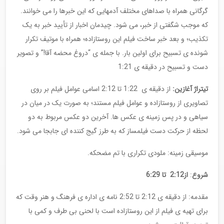
گرگانی همراه با صداهای مختلف آدمهایی که این خبرها را می خوانند.
که موجب شگفتی از خبر، می شود. چیدمان اخبار از تأیید خبر به یک
تکذیب؛ و بعد خبر ساخت فیلم این روستازاده؛ همراه با موتیف تکرار
شونده ی تسبیح برای اولین بار. با جمله ی “دروغ محضه آقا!” و تصویر
دست و تسبیح در دقیقه ی 1:21
تیتراژ آغازین
:
از دقیقه ی 1:22 تا 2:12 اسامی عوامل فیلم بر روی
تصاویری از روستازاده و عوامل فیلم مستند؛ به صورت یک در میان در
سیاهی و در پس زمینه ی عکس ها. آخرین دو عکس مربوط به دو
لحظه از حرکت دست فیلمساز که به طرز گیج کننده ای جابجا می شود.
موسیقی زمینه: ملودی تکراری با تم مضحکه.
شروع
:
از
2:12
تا
6:29
مقدمه: از دقیقه ی 2:12 تا 2:52 نامه ی اداره ی فرهنگ و هنر وقت که
برای تهیه ی فیلم از این روستازاده است با لحنی بی طرف و کمی با