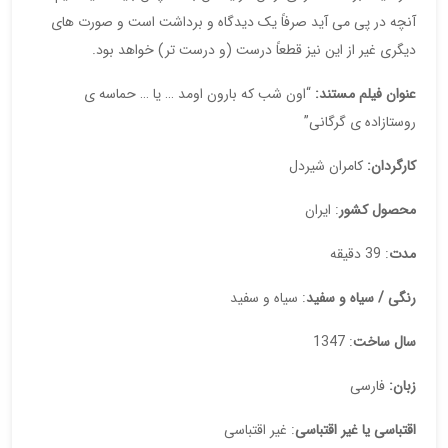
آنچه در پی می آید صرفاً یک دیدگاه و برداشت است و صورت های
دیگری غیر از این نیز قطعاً درست (و درست تر) خواهد بود.
عنوان فیلم مستند:
“اون شب که بارون اومد … یا … حماسه ی
روستازاده ی گرگانی”
کارگردان:
کامران شیردل
محصول کشور
: ایران
مدت
: 39 دقیقه
رنگی
/
سیاه و سفید
: سیاه و سفید
سال ساخت
: 1347
زبان
:
فارسی
اقتباسی یا غیر اقتباسی
: غیر اقتباسی