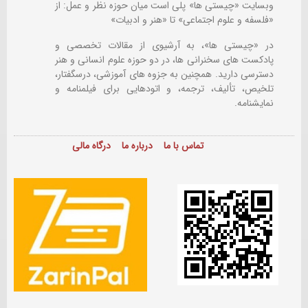
وبسایت «چیستی ها» پلی است میان حوزه نظر و عمل: از
«فلسفه و علوم اجتماعی» تا «هنر و ادبیات»
در «چیستی ها»، به آرشیوی از مقالات تخصصی و
پادکست های سخنرانی ها، در دو حوزه علوم انسانی و هنر
دسترسی دارید. همچنین به جزوه های آموزشی، درسگفتار،
تلخیص، تألیف، ترجمه، و اتودهایی برای
فیلمنامه و
نمایشنامه.
تماس با ما
درباره ما
درگاه مالی