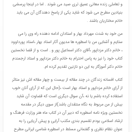
و تعاملی زنده معانی عمیق تری صید می شوند . اما در اینجا پرسشی
بنیادین مطرح می شود که شاید یکی از پاسخ دهندگان آن می باید
خانم مختاریان باشند .
من خود به شدت مهرداد بهار و استادان ادامه دهنده راه وی را می
ستایم و آشنایی من با اسطوره ها مدیون آثار استاد بهار ،استاد پورداوود
، خانم دکتر مزداپور ،آقای دکتر اسماعیل پور و.. است و از قضا نخستین
کتاب خود را نیز به پاس احترام به خانم دکتر مزداپور و استاد ارجمندم
خانم دکنر آموزگار به این دو نازنین تقدیم کرده ام.
کتاب افسانه زندگان در چند مقاله از بیست و چهار مقاله اش نیز متاثر
از آرای خانم مزداپور و استاد بهار است ،(حال این که از آرای آنان خوب
استفاده کرده باشم یا نه ،آن سوال دیگری است که قضاوت آن شاید
بیش از من مربوط به نگاه منتقدان باشد)از سوی دیگر در مقدمه
نخستین ویژه نامه اسطوره که دبیر آن در کتاب ماه هنر وزارت فرهنگ و
ارشاد اسلامی بودم تقسیم بندی مکتب آرایی و پیش آریایی را به
عنوان نظام نظری و گفتمانی مسلط در اسطوره شناسی ایرانی مطرح