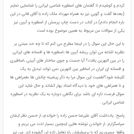
کردم و کوشیدم تا گفتمان های اسطوره شناسی ایرانی را شناسایی نمایم
(بعدها گفت و گویی نیز به همراه مهرداد ملک زاده با آقای فانی در این
باره انجام دادم).در کتاب در دست چاپ پرسش از اسطوره و آیین نیز
یکی از سوالات من مربوط به همین موضوع بوده است.
با این حال این سوال را در اینجا مطرح می کنم که تا چه حد مبتنی بر
نظریه اشاعه می توان ریشه آیین ها ،اسطوره ها و افسانه های ایرانی
را در بین النهرین یافت؟ آیا جست و جوی ساختار های آیینی ،اساطیری
و افسانه ای ایران در اساطیر بین النهرین نمی تواند تبدیل به یک
کلیشه شود؟اهمیت این سوال مرا به ذکر پیشینه چالش ها ،همراهی ها
و نا همراهی های خود با دیدگاه استاد بهار کشاند و حال شاید این
سوال فرصت تازه ای باشد برای نگاهی دوباره به یک نظریه در اسطوره
شناسی ایرانی .
پاسخ: یادداشت آقای علیرضا حسن زاده را خواندم، از حسن نظر ایشان
سپاسگزارم. از خواندن نوشته هایی اینچنین بسیار لذت می بریم و
واقعا مسروریم که با پرسششان راه تعامل تازه ای گشوده اند. من نیز